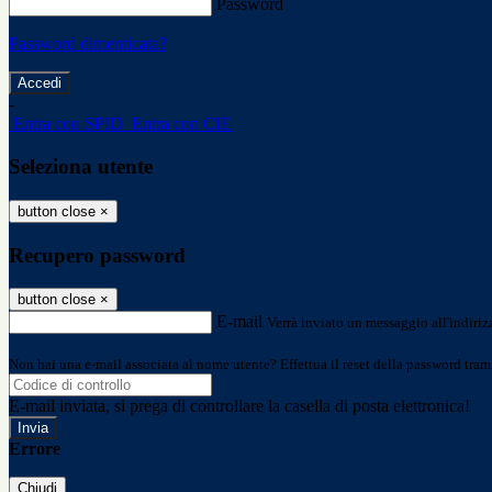
Password
Password dimenticata?
-
Entra con SPID
Entra con CIE
Seleziona utente
button close
×
Recupero password
button close
×
E-mail
Verrà inviato un messaggio all'indirizz
Non hai una e-mail associata al nome utente? Effettua il reset della password tram
E-mail inviata, si prega di controllare la casella di posta elettronica!
Errore
Chiudi