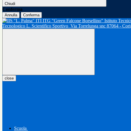
Chiudi
Conferma
Annulla
Conferma
Tecnologico L. Scientifico Sportivo
Via Torrelunga snc 87064 - Cor
close
Scuola