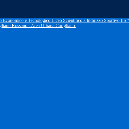
IIS 
igliano Rossano - Area Urbana Corigliano