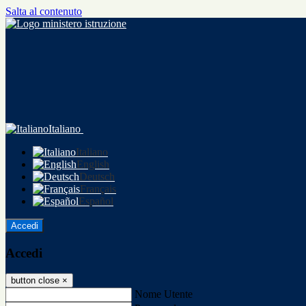
Salta al contenuto
Italiano
Italiano
English
Deutsch
Français
Español
Accedi
Accedi
button close
×
Nome Utente