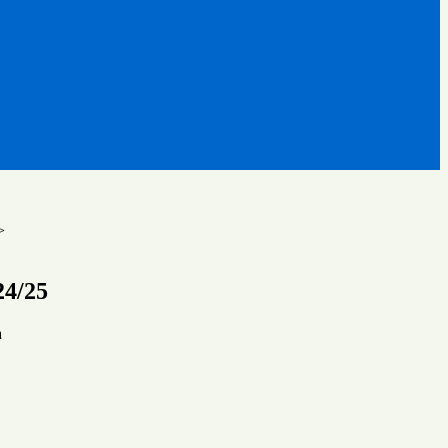
>
24/25
a