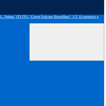
"L. Palma" ITI ITG "Green Falcone Borsellino"
I.T. Economico e