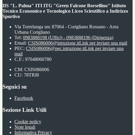
IIS "L. Palma" ITI ITG "Green Falcone Borsellino" Istituto
Tecnico Economico e Tecnologico Liceo Scientifico a Indirizzo
Sportivo
Via Torrelunga snc 87064 - Corigliano Rossano - Area
Urbana Corigliano
Tel:
0983888198 (Uffici) - 0983888196 (Dirigenza)
Email:
CSIS086006@istruzione.it
Link per inviare una mail
PEC:
CSIS086006@pec.istruzione.it
Link per inviare una
mail
C.F.: 97048060780
CM: CSIS086006
CU: 78TRI8
Seguici su
Facebook
Sezione Link Utili
Cookie policy
Note legali
Informativa Privacy