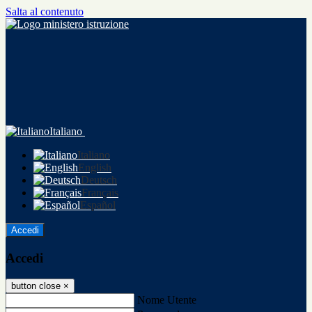
Salta al contenuto
Italiano
Italiano
English
Deutsch
Français
Español
Accedi
Accedi
button close
×
Nome Utente