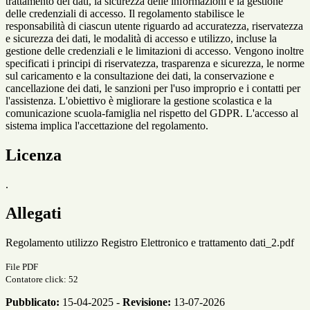
trattamento dei dati
, la
sicurezza delle informazioni
e la
gestione
delle credenziali di accesso
. Il regolamento stabilisce le
responsabilità
di ciascun utente riguardo ad
accuratezza, riservatezza
e sicurezza dei dati
, le modalità di
accesso e utilizzo
, incluse la
gestione delle credenziali
e le
limitazioni di accesso.
Vengono inoltre
specificati i principi di
riservatezza, trasparenza e sicurezza
, le norme
sul
caricamento e la consultazione dei dati
, la
conservazione e
cancellazione dei dati
, le
sanzioni per l'uso improprio
e i
contatti per
l'assistenza
. L'obiettivo è
migliorare la gestione scolastica
e la
comunicazione scuola-famiglia
nel rispetto del
GDPR
. L'accesso al
sistema implica l'
accettazione del regolamento
.
Licenza
.
Allegati
Regolamento utilizzo Registro Elettronico e trattamento dati_2.pdf
File PDF
Contatore click: 52
Pubblicato:
15-04-2025 -
Revisione:
13-07-2026