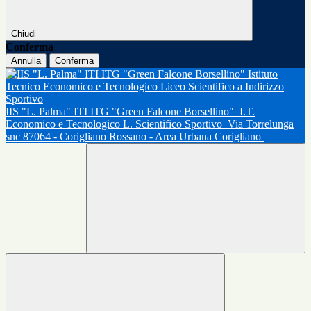
Chiudi
Conferma
Annulla
Conferma
IIS "L. Palma" ITI ITG "Green Falcone Borsellino"
I.T.
Economico e Tecnologico L. Scientifico Sportivo
Via Torrelunga
snc 87064 - Corigliano Rossano - Area Urbana Corigliano