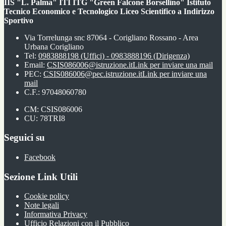
IIS "L. Palma" ITI ITG "Green Falcone Borsellino" Istituto
Tecnico Economico e Tecnologico Liceo Scientifico a Indirizzo
Sportivo
Via Torrelunga snc 87064 - Corigliano Rossano - Area
Urbana Corigliano
Tel:
0983888198 (Uffici) - 0983888196 (Dirigenza)
Email:
CSIS086006@istruzione.it
Link per inviare una mail
PEC:
CSIS086006@pec.istruzione.it
Link per inviare una
mail
C.F.: 97048060780
CM: CSIS086006
CU: 78TRI8
Seguici su
Facebook
Sezione Link Utili
Cookie policy
Note legali
Informativa Privacy
Ufficio Relazioni con il Pubblico