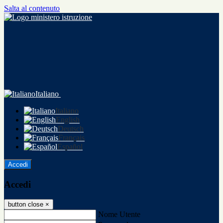
Salta al contenuto
Italiano
Italiano
English
Deutsch
Français
Español
Accedi
Accedi
button close
×
Nome Utente