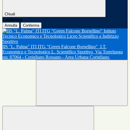
Chiudi
Conferma
Annulla
Conferma
IIS "L. Palma" ITI ITG "Green Falcone Borsellino"
I.T.
Economico e Tecnologico L. Scientifico Sportivo
Via Torrelunga
snc 87064 - Corigliano Rossano - Area Urbana Corigliano