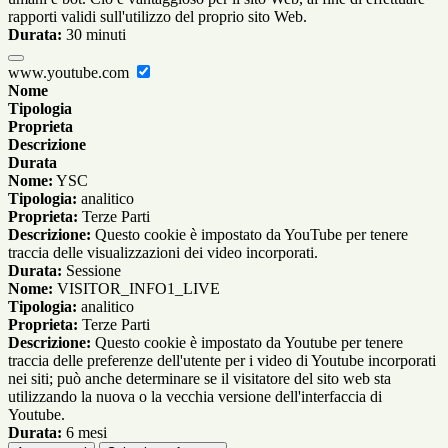
rapporti validi sull'utilizzo del proprio sito Web.
Durata:
30 minuti
www.youtube.com
Nome
Tipologia
Proprieta
Descrizione
Durata
Nome:
YSC
Tipologia:
analitico
Proprieta:
Terze Parti
Descrizione:
Questo cookie è impostato da YouTube per tenere
traccia delle visualizzazioni dei video incorporati.
Durata:
Sessione
Nome:
VISITOR_INFO1_LIVE
Tipologia:
analitico
Proprieta:
Terze Parti
Descrizione:
Questo cookie è impostato da Youtube per tenere
traccia delle preferenze dell'utente per i video di Youtube incorporati
nei siti; può anche determinare se il visitatore del sito web sta
utilizzando la nuova o la vecchia versione dell'interfaccia di
Youtube.
Durata:
6 mesi