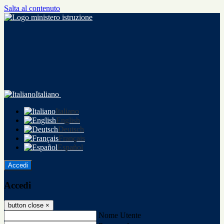
Salta al contenuto
Italiano
Italiano
English
Deutsch
Français
Español
Accedi
Accedi
button close
×
Nome Utente