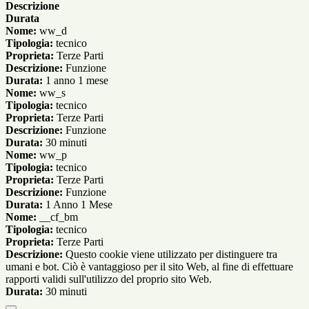
Descrizione
Durata
Nome:
ww_d
Tipologia:
tecnico
Proprieta:
Terze Parti
Descrizione:
Funzione
Durata:
1 anno 1 mese
Nome:
ww_s
Tipologia:
tecnico
Proprieta:
Terze Parti
Descrizione:
Funzione
Durata:
30 minuti
Nome:
ww_p
Tipologia:
tecnico
Proprieta:
Terze Parti
Descrizione:
Funzione
Durata:
1 Anno 1 Mese
Nome:
__cf_bm
Tipologia:
tecnico
Proprieta:
Terze Parti
Descrizione:
Questo cookie viene utilizzato per distinguere tra
umani e bot. Ciò è vantaggioso per il sito Web, al fine di effettuare
rapporti validi sull'utilizzo del proprio sito Web.
Durata:
30 minuti