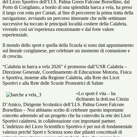
del Liceo Sportivo dell’I.I.S. Palma Green Falcone Borsellino, dal
Porto di Corigliano, a bordo di una splendida barca a vela, ha preso
il largo con rotta per Cariati, al fine di percorrere la prima tratta della
navigazione, avviando un percorso itinerante che nelle settimane
successive ha toccato le principali località costiere della Calabria,
vivendo così un’esperienza emozionante e dal forte valore
esperienziale.
Il mondo dello sport e quella della Scuola si sono dati appuntamento
sul litorale coriglianese, per celebrare un momento di comunione e
di crescita.
“Calabria in barca a vela 2026” è promosso dall’USR Calabria –
Direzione Generale, Coordinamento di Educazione Motoria, Fisica
e Sportiva, insieme alla Regione Calabria, alla Rete dei Licei
Sportivi e alla Rete delle Scuole Promotrici di Salute
«Lo sport è vita – ha
dichiarato la dott.ssa Cinzia
D’Amico, Dirigente Scolastico dell’I.I.S. Palma Green Falcone
Borsellino – Noi abbiamo scelto di celebrare questo importante
concetto aderendo ad un progetto che ha coinvolto la rete dei Licei
Sportivi calabresi, in collaborazione con importanti partner.
L’indirizzo del Liceo Scientifico Sportivo è per noi di fondamentale
valenza perché Sport e Scienza sono due pilastri concettuali di