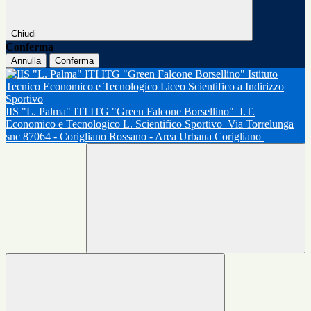
Chiudi
Conferma
Annulla
Conferma
IIS "L. Palma" ITI ITG "Green Falcone Borsellino"
I.T.
Economico e Tecnologico L. Scientifico Sportivo
Via Torrelunga
snc 87064 - Corigliano Rossano - Area Urbana Corigliano