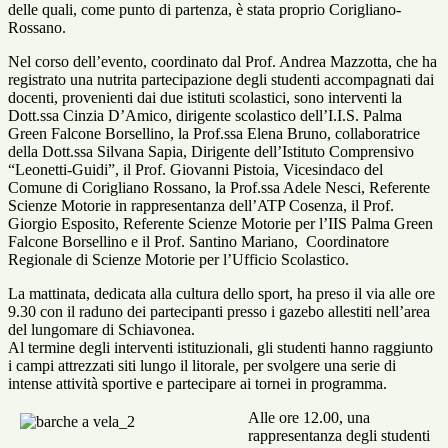
delle quali, come punto di partenza, è stata proprio Corigliano-
Rossano.
Nel corso dell’evento, coordinato dal Prof. Andrea Mazzotta, che ha
registrato una nutrita partecipazione degli studenti accompagnati dai
docenti, provenienti dai due istituti scolastici, sono interventi la
Dott.ssa Cinzia D’Amico, dirigente scolastico dell’I.I.S. Palma
Green Falcone Borsellino, la Prof.ssa Elena Bruno, collaboratrice
della Dott.ssa Silvana Sapia, Dirigente dell’Istituto Comprensivo
“Leonetti-Guidi”, il Prof. Giovanni Pistoia, Vicesindaco del
Comune di Corigliano Rossano, la Prof.ssa Adele Nesci, Referente
Scienze Motorie in rappresentanza dell’ATP Cosenza, il Prof.
Giorgio Esposito, Referente Scienze Motorie per l’IIS Palma Green
Falcone Borsellino e il Prof. Santino Mariano, Coordinatore
Regionale di Scienze Motorie per l’Ufficio Scolastico.
La mattinata, dedicata alla cultura dello sport, ha preso il via alle ore
9.30 con il raduno dei partecipanti presso i gazebo allestiti nell’area
del lungomare di Schiavonea.
Al termine degli interventi istituzionali, gli studenti hanno raggiunto
i campi attrezzati siti lungo il litorale, per svolgere una serie di
intense attività sportive e partecipare ai tornei in programma.
Alle ore 12.00, una
rappresentanza degli studenti