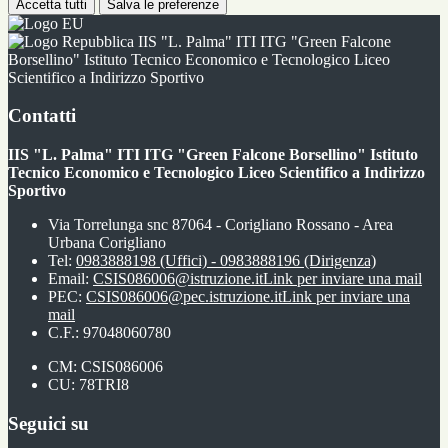
Accetta tutti
Salva le preferenze
IIS "L. Palma" ITI ITG "Green Falcone
Borsellino" Istituto Tecnico Economico e Tecnologico Liceo
Scientifico a Indirizzo Sportivo
Contatti
IIS "L. Palma" ITI ITG "Green Falcone Borsellino" Istituto
Tecnico Economico e Tecnologico Liceo Scientifico a Indirizzo
Sportivo
Via Torrelunga snc 87064 - Corigliano Rossano - Area
Urbana Corigliano
Tel:
0983888198 (Uffici) - 0983888196 (Dirigenza)
Email:
CSIS086006@istruzione.it
Link per inviare una mail
PEC:
CSIS086006@pec.istruzione.it
Link per inviare una
mail
C.F.: 97048060780
CM: CSIS086006
CU: 78TRI8
Seguici su