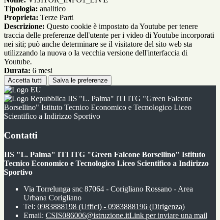
Tipologia:
analitico
Proprieta:
Terze Parti
Descrizione:
Questo cookie è impostato da Youtube per tenere
traccia delle preferenze dell'utente per i video di Youtube incorporati
nei siti; può anche determinare se il visitatore del sito web sta
utilizzando la nuova o la vecchia versione dell'interfaccia di
Youtube.
Durata:
6 mesi
Accetta tutti
Salva le preferenze
IIS "L. Palma" ITI ITG "Green Falcone
Borsellino" Istituto Tecnico Economico e Tecnologico Liceo
Scientifico a Indirizzo Sportivo
Contatti
IIS "L. Palma" ITI ITG "Green Falcone Borsellino" Istituto
Tecnico Economico e Tecnologico Liceo Scientifico a Indirizzo
Sportivo
Via Torrelunga snc 87064 - Corigliano Rossano - Area
Urbana Corigliano
Tel:
0983888198 (Uffici) - 0983888196 (Dirigenza)
Email:
CSIS086006@istruzione.it
Link per inviare una mail