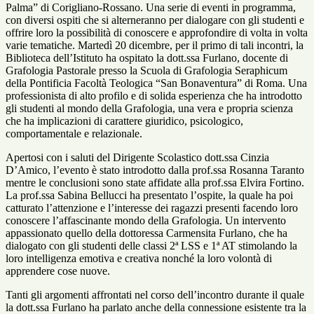
Palma” di Corigliano-Rossano. Una serie di eventi in programma,
con diversi ospiti che si alterneranno per dialogare con gli studenti e
offrire loro la possibilità di conoscere e approfondire di volta in volta
varie tematiche. Martedì 20 dicembre, per il primo di tali incontri, la
Biblioteca dell’Istituto ha ospitato la dott.ssa Furlano, docente di
Grafologia Pastorale presso la Scuola di Grafologia Seraphicum
della Pontificia Facoltà Teologica “San Bonaventura” di Roma. Una
professionista di alto profilo e di solida esperienza che ha introdotto
gli studenti al mondo della Grafologia, una vera e propria scienza
che ha implicazioni di carattere giuridico, psicologico,
comportamentale e relazionale.
Apertosi con i saluti del Dirigente Scolastico dott.ssa Cinzia
D’Amico, l’evento è stato introdotto dalla prof.ssa Rosanna Taranto
mentre le conclusioni sono state affidate alla prof.ssa Elvira Fortino.
La prof.ssa Sabina Bellucci ha presentato l’ospite, la quale ha poi
catturato l’attenzione e l’interesse dei ragazzi presenti facendo loro
conoscere l’affascinante mondo della Grafologia. Un intervento
appassionato quello della dottoressa Carmensita Furlano, che ha
dialogato con gli studenti delle classi 2ª LSS e 1ª AT stimolando la
loro intelligenza emotiva e creativa nonché la loro volontà di
apprendere cose nuove.
Tanti gli argomenti affrontati nel corso dell’incontro durante il quale
la dott.ssa Furlano ha parlato anche della connessione esistente tra la