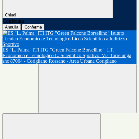
Chiudi
Conferma
Annulla
Conferma
IIS "L. Palma" ITI ITG "Green Falcone Borsellino"
I.T.
Economico e Tecnologico L. Scientifico Sportivo
Via Torrelunga
snc 87064 - Corigliano Rossano - Area Urbana Corigliano