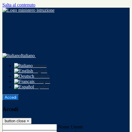
Salta al contenuto
Italiano
Italiano
English
Deutsch
Français
Español
Accedi
Accedi
button close
×
Nome Utente