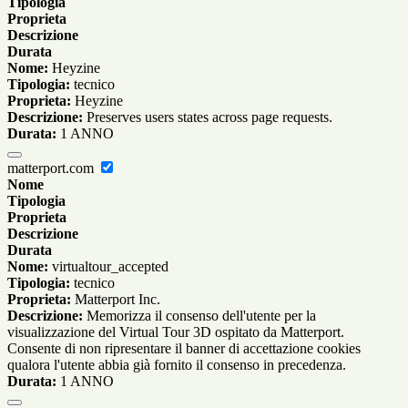
Tipologia
Proprieta
Descrizione
Durata
Nome:
Heyzine
Tipologia:
tecnico
Proprieta:
Heyzine
Descrizione:
Preserves users states across page requests.
Durata:
1 ANNO
matterport.com
Nome
Tipologia
Proprieta
Descrizione
Durata
Nome:
virtualtour_accepted
Tipologia:
tecnico
Proprieta:
Matterport Inc.
Descrizione:
Memorizza il consenso dell'utente per la
visualizzazione del Virtual Tour 3D ospitato da Matterport.
Consente di non ripresentare il banner di accettazione cookies
qualora l'utente abbia già fornito il consenso in precedenza.
Durata:
1 ANNO