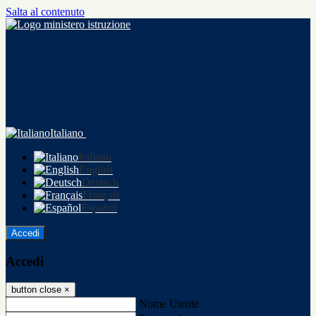
Salta al contenuto
Italiano
Italiano
English
Deutsch
Français
Español
Accedi
Accedi
button close
×
Nome Utente