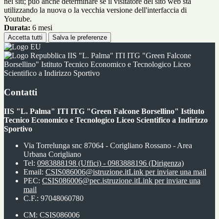
nei siti; può anche determinare se il visitatore del sito web sta
utilizzando la nuova o la vecchia versione dell'interfaccia di
Youtube.
Durata:
6 mesi
Accetta tutti
Salva le preferenze
IIS "L. Palma" ITI ITG "Green Falcone
Borsellino" Istituto Tecnico Economico e Tecnologico Liceo
Scientifico a Indirizzo Sportivo
Contatti
IIS "L. Palma" ITI ITG "Green Falcone Borsellino" Istituto
Tecnico Economico e Tecnologico Liceo Scientifico a Indirizzo
Sportivo
Via Torrelunga snc 87064 - Corigliano Rossano - Area
Urbana Corigliano
Tel:
0983888198 (Uffici) - 0983888196 (Dirigenza)
Email:
CSIS086006@istruzione.it
Link per inviare una mail
PEC:
CSIS086006@pec.istruzione.it
Link per inviare una
mail
C.F.: 97048060780
CM: CSIS086006