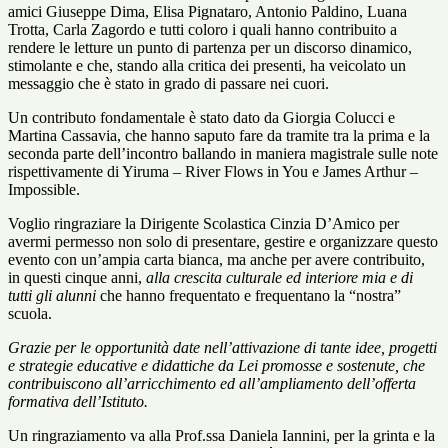
amici Giuseppe Dima, Elisa Pignataro, Antonio Paldino, Luana
Trotta, Carla Zagordo e tutti coloro i quali hanno contribuito a
rendere le letture un punto di partenza per un discorso dinamico,
stimolante e che, stando alla critica dei presenti, ha veicolato un
messaggio che è stato in grado di passare nei cuori.
Un contributo fondamentale è stato dato da Giorgia Colucci e
Martina Cassavia, che hanno saputo fare da tramite tra la prima e la
seconda parte dell’incontro ballando in maniera magistrale sulle note
rispettivamente di Yiruma – River Flows in You e James Arthur –
Impossible.
Voglio ringraziare la Dirigente Scolastica Cinzia D’Amico per
avermi permesso non solo di presentare, gestire e organizzare questo
evento con un’ampia carta bianca, ma anche per avere contribuito,
in questi cinque anni,
alla crescita culturale ed interiore mia e di
tutti gli alunni
che hanno frequentato e frequentano la “nostra”
scuola.
Grazie per le opportunità date nell’attivazione di tante idee, progetti
e strategie educative e didattiche da Lei promosse e sostenute, che
contribuiscono all’arricchimento ed all’ampliamento dell’offerta
formativa dell’Istituto.
Un ringraziamento va alla Prof.ssa Daniela Iannini, per la grinta e la