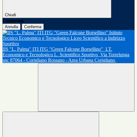
Chiudi
Conferma
Annulla
Conferma
IIS "L. Palma" ITI ITG "Green Falcone Borsellino"
I.T.
Economico e Tecnologico L. Scientifico Sportivo
Via Torrelunga
snc 87064 - Corigliano Rossano - Area Urbana Corigliano