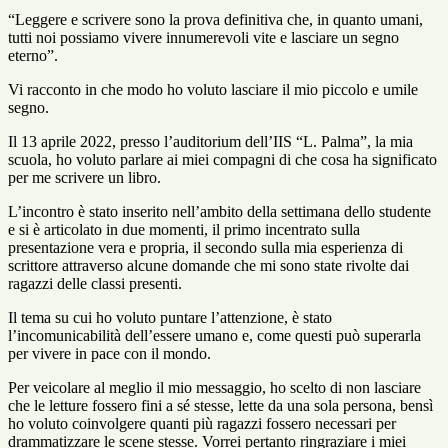
“Leggere e scrivere sono la prova definitiva che, in quanto umani,
tutti noi possiamo vivere innumerevoli vite e lasciare un segno
eterno”.
Vi racconto in che modo ho voluto lasciare il mio piccolo e umile
segno.
Il 13 aprile 2022, presso l’auditorium dell’IIS “L. Palma”, la mia
scuola, ho voluto parlare ai miei compagni di che cosa ha significato
per me scrivere un libro.
L’incontro è stato inserito nell’ambito della settimana dello studente
e si è articolato in due momenti, il primo incentrato sulla
presentazione vera e propria, il secondo sulla mia esperienza di
scrittore attraverso alcune domande che mi sono state rivolte dai
ragazzi delle classi presenti.
Il tema su cui ho voluto puntare l’attenzione, è stato
l’incomunicabilità dell’essere umano e, come questi può superarla
per vivere in pace con il mondo.
Per veicolare al meglio il mio messaggio, ho scelto di non lasciare
che le letture fossero fini a sé stesse, lette da una sola persona, bensì
ho voluto coinvolgere quanti più ragazzi fossero necessari per
drammatizzare le scene stesse. Vorrei pertanto ringraziare i miei