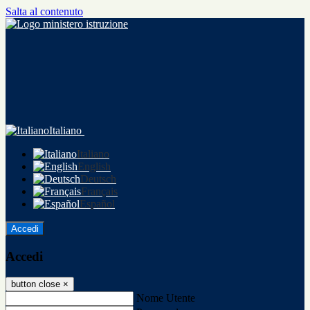
Salta al contenuto
Italiano
Italiano
English
Deutsch
Français
Español
Accedi
Accedi
button close
×
Nome Utente