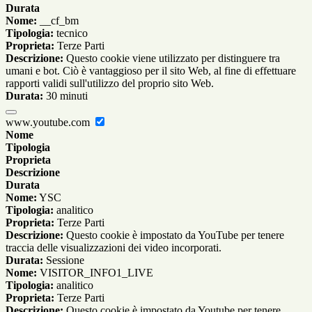
Durata
Nome:
__cf_bm
Tipologia:
tecnico
Proprieta:
Terze Parti
Descrizione:
Questo cookie viene utilizzato per distinguere tra
umani e bot. Ciò è vantaggioso per il sito Web, al fine di effettuare
rapporti validi sull'utilizzo del proprio sito Web.
Durata:
30 minuti
www.youtube.com
Nome
Tipologia
Proprieta
Descrizione
Durata
Nome:
YSC
Tipologia:
analitico
Proprieta:
Terze Parti
Descrizione:
Questo cookie è impostato da YouTube per tenere
traccia delle visualizzazioni dei video incorporati.
Durata:
Sessione
Nome:
VISITOR_INFO1_LIVE
Tipologia:
analitico
Proprieta:
Terze Parti
Descrizione:
Questo cookie è impostato da Youtube per tenere