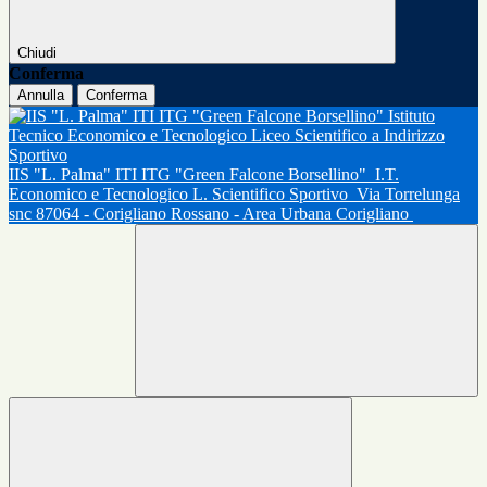
Chiudi
Conferma
Annulla
Conferma
IIS "L. Palma" ITI ITG "Green Falcone Borsellino"
I.T.
Economico e Tecnologico L. Scientifico Sportivo
Via Torrelunga
snc 87064 - Corigliano Rossano - Area Urbana Corigliano