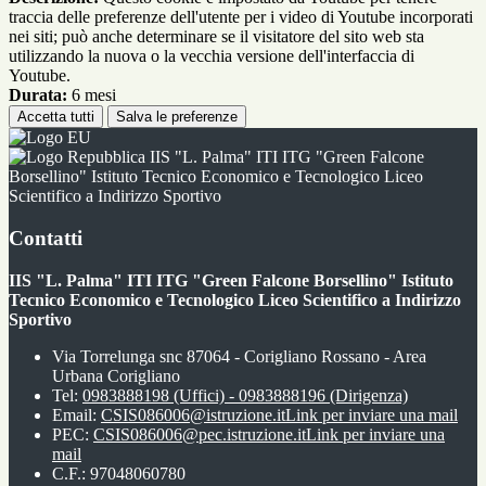
traccia delle preferenze dell'utente per i video di Youtube incorporati
nei siti; può anche determinare se il visitatore del sito web sta
utilizzando la nuova o la vecchia versione dell'interfaccia di
Youtube.
Durata:
6 mesi
Accetta tutti
Salva le preferenze
IIS "L. Palma" ITI ITG "Green Falcone
Borsellino" Istituto Tecnico Economico e Tecnologico Liceo
Scientifico a Indirizzo Sportivo
Contatti
IIS "L. Palma" ITI ITG "Green Falcone Borsellino" Istituto
Tecnico Economico e Tecnologico Liceo Scientifico a Indirizzo
Sportivo
Via Torrelunga snc 87064 - Corigliano Rossano - Area
Urbana Corigliano
Tel:
0983888198 (Uffici) - 0983888196 (Dirigenza)
Email:
CSIS086006@istruzione.it
Link per inviare una mail
PEC:
CSIS086006@pec.istruzione.it
Link per inviare una
mail
C.F.: 97048060780