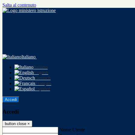
Salta al contenuto
Italiano
Italiano
English
Deutsch
Français
Español
Accedi
Accedi
button close
×
Nome Utente