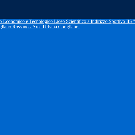
IIS 
igliano Rossano - Area Urbana Corigliano