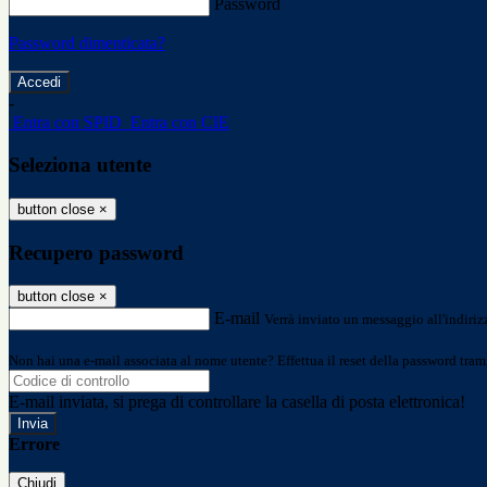
Password
Password dimenticata?
-
Entra con SPID
Entra con CIE
Seleziona utente
button close
×
Recupero password
button close
×
E-mail
Verrà inviato un messaggio all'indirizz
Non hai una e-mail associata al nome utente? Effettua il reset della password tram
E-mail inviata, si prega di controllare la casella di posta elettronica!
Errore
Chiudi