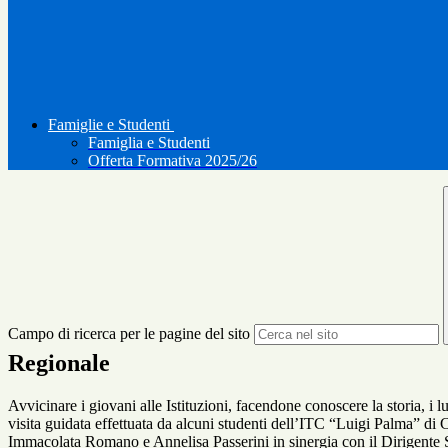
Famiglie e Studenti
Famiglia e Studenti
Offerta Formativa 2025/26
Campo di ricerca per le pagine del sito
Regionale
Avvicinare i giovani alle Istituzioni, facendone conoscere la storia, i lu
visita guidata effettuata da alcuni studenti dell’ITC “Luigi Palma” d
Immacolata Romano e Annelisa Passerini in sinergia con il Dirigente S