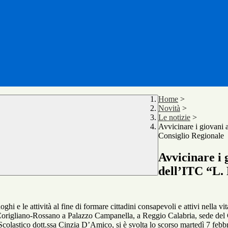
Home
>
Novità
>
Le notizie
>
Avvicinare i giovani a
Consiglio Regionale
Avvicinare i g
dell’ITC “L. 
oghi e le attività al fine di formare cittadini consapevoli e attivi nella v
i Corigliano-Rossano a Palazzo Campanella, a Reggio Calabria, sede del 
colastico dott.ssa Cinzia D’Amico, si è svolta lo scorso martedì 7 febb