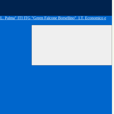
"L. Palma" ITI ITG "Green Falcone Borsellino"
I.T. Economico e