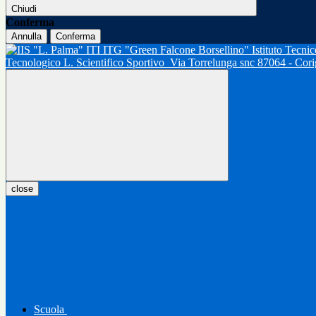
Chiudi
Conferma
Annulla
Conferma
Tecnologico L. Scientifico Sportivo
Via Torrelunga snc 87064 - Cor
close
Scuola