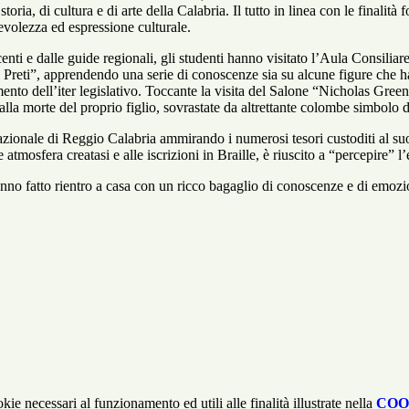
ia, di cultura e di arte della Calabria. Il tutto in linea con le finalità 
evolezza ed espressione culturale.
 e dalle guide regionali, gli studenti hanno visitato l’Aula Consiliare 
Preti”, apprendendo una serie di conoscenze sia su alcune figure che han
mento dell’iter legislativo. Toccante la visita del Salone “Nicholas Gre
lla morte del proprio figlio, sovrastate da altrettante colombe simbolo d
onale di Reggio Calabria ammirando i numerosi tesori custoditi al suo 
atmosfera creatasi e alle iscrizioni in Braille, è riuscito a “percepire” 
nno fatto rientro a casa con un ricco bagaglio di conoscenze e di emozi
kie necessari al funzionamento ed utili alle finalità illustrate nella
COO