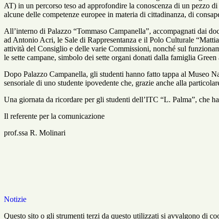
AT) in un percorso teso ad approfondire la conoscenza di un pezzo di stor
alcune delle competenze europee in materia di cittadinanza, di consap
All’interno di Palazzo “Tommaso Campanella”, accompagnati dai docenti
ad Antonio Acri, le Sale di Rappresentanza e il Polo Culturale “Mattia 
attività del Consiglio e delle varie Commissioni, nonché sul funziona
le sette campane, simbolo dei sette organi donati dalla famiglia Green a
Dopo Palazzo Campanella, gli studenti hanno fatto tappa al Museo Nazi
sensoriale di uno studente ipovedente che, grazie anche alla particolare 
Una giornata da ricordare per gli studenti dell’ITC “L. Palma”, che ha
Il referente per la comunicazione
prof.ssa R. Molinari
Notizie
Questo sito o gli strumenti terzi da questo utilizzati si avvalgono di coo