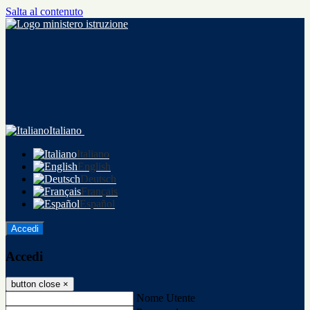
Salta al contenuto
Italiano
Italiano
English
Deutsch
Français
Español
Accedi
Accedi
button close
×
Nome Utente