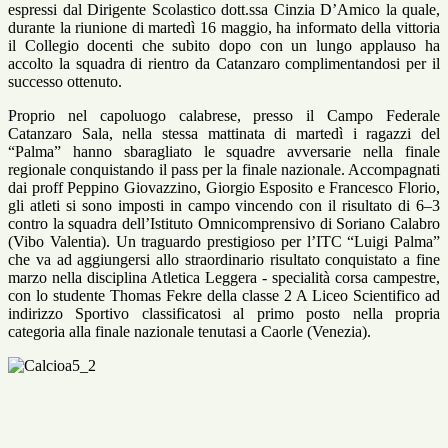
espressi dal Dirigente Scolastico dott.ssa Cinzia D’Amico la quale,
durante la riunione di martedì 16 maggio, ha informato della vittoria
il Collegio docenti che subito dopo con un lungo applauso ha
accolto la squadra di rientro da Catanzaro complimentandosi per il
successo ottenuto.
Proprio nel capoluogo calabrese, presso il Campo Federale
Catanzaro Sala, nella stessa mattinata di martedì i ragazzi del
“Palma” hanno sbaragliato le squadre avversarie nella finale
regionale conquistando il pass per la finale nazionale. Accompagnati
dai proff Peppino Giovazzino, Giorgio Esposito e Francesco Florio,
gli atleti si sono imposti in campo vincendo con il risultato di 6–3
contro la squadra dell’Istituto Omnicomprensivo di Soriano Calabro
(Vibo Valentia). Un traguardo prestigioso per l’ITC “Luigi Palma”
che va ad aggiungersi allo straordinario risultato conquistato a fine
marzo nella disciplina Atletica Leggera - specialità corsa campestre,
con lo studente Thomas Fekre della classe 2 A Liceo Scientifico ad
indirizzo Sportivo classificatosi al primo posto nella propria
categoria alla finale nazionale tenutasi a Caorle (Venezia).