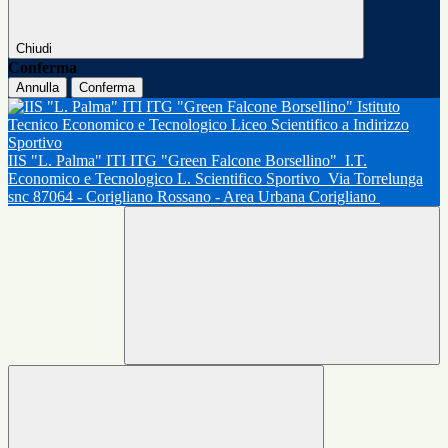
Chiudi
Conferma
Annulla
Conferma
IIS "L. Palma" ITI ITG "Green Falcone Borsellino"
I.T.
Economico e Tecnologico L. Scientifico Sportivo
Via Torrelunga
snc 87064 - Corigliano Rossano - Area Urbana Corigliano