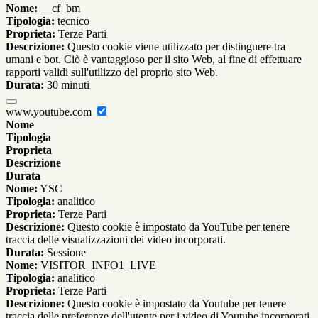
Nome:
__cf_bm
Tipologia:
tecnico
Proprieta:
Terze Parti
Descrizione:
Questo cookie viene utilizzato per distinguere tra
umani e bot. Ciò è vantaggioso per il sito Web, al fine di effettuare
rapporti validi sull'utilizzo del proprio sito Web.
Durata:
30 minuti
www.youtube.com
Nome
Tipologia
Proprieta
Descrizione
Durata
Nome:
YSC
Tipologia:
analitico
Proprieta:
Terze Parti
Descrizione:
Questo cookie è impostato da YouTube per tenere
traccia delle visualizzazioni dei video incorporati.
Durata:
Sessione
Nome:
VISITOR_INFO1_LIVE
Tipologia:
analitico
Proprieta:
Terze Parti
Descrizione:
Questo cookie è impostato da Youtube per tenere
traccia delle preferenze dell'utente per i video di Youtube incorporati