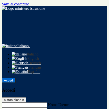
Salta al contenuto
Italiano
Italiano
English
Deutsch
Français
Español
Accedi
Accedi
button close
×
Nome Utente