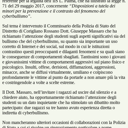
referente per la legalità delI’IIS L. Palma, che ha illustrato la legge
n.
71 del 29 maggio 2017,
concernente
“Disposizioni a tutela dei
minori per la prevenzione e il contrasto del fenomeno del
cyberbullismo”
.
Sul tema è intervenuto il Commissario della Polizia di Stato del
Distretto di Corigliano Rossano Dott. Giuseppe Massaro che ha
richiamato l’attenzione degli studenti sugli aspetti significativi sia del
bullismo che del cyberbullismo, su quanto sia importante un uso
corretto di Internet e dei social, sul modo in cui le istituzioni
contrastino questi preoccupanti e dilaganti fenomeni e su quali siano
le conseguenze di comportamenti sbagliati. Tantissimi sono i giovani
e giovanissimi vittime di comportamenti aggressivi sul piano fisico e
psicologico. Insulti, offese, derisioni, diffamazioni, aggressioni,
minacce, anche se diffusi virtualmente, umiliano e colpiscono
profondamente le vittime al punto da portarle a non amare più la vita
e costringendole a volte a scelte estreme.
Il Dott. Massaro, nell’invitare i ragazzi ad uscire dal silenzio e a
chiedere aiuto, ha opportunamente richiamato l’attenzione degli
studenti su un dato inquietante che ha stimolato un dibattito molto
partecipato: due ragazzi su tre hanno avuto esperienza diretta o
indiretta di cyberbullismo.
Non mancheranno ulteriori occasioni di collaborazioni con la Polizia
di Stato a cui si rivolge un ringraziamento particolare a nome