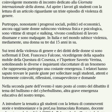
coinvolgente momento di incontro dedicato alla
Giornata
internazionale della donna
. Ad aprire i lavori gli studenti con la
lettura di un articolo riguardante un triste episodio di violenza di
genere.
Purtroppo, nonostante i progressi sociali, politici ed economici,
ancora oggi tante donne subiscono violenza fisica e psicologica,
sono vittime di strupri e stalking, vivono condizioni di lavoro
disumane e sono malpagate. In Italia e nel mondo subisce violenza,
mediamente, una donna su tre dai 15 anni in su.
Sui temi della violenza di genere e dei diritti delle donne si sono
soffermati il Dott. Francesco Falcone, vicedirigente della squadra
mobile della Questura di Cosenza, e l’Ispettore Saverio Verrina,
sottolineando le diverse e inquietanti sfaccettature di un fenomeno
che rappresenta purtroppo una costante emergenza. I relatori hanno
saputo trovare le parole giuste per sollecitare negli studenti, attenti e
fortemente coinvolti, riflessioni, consapevolezze e domande
Nella seconda parte dell’evento è stato posto al centro del dibattito il
tema del bullismo e del cyberbullismo, altra grave emergenza
educativa del nostro tempo.
A introdurre la tematica gli studenti con la lettura di commoventi
storie e testimonianze e la prof,ssa Immacolata Romano, docente