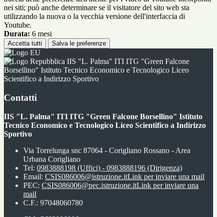
nei siti; può anche determinare se il visitatore del sito web sta
utilizzando la nuova o la vecchia versione dell'interfaccia di
Youtube.
Durata:
6 mesi
Accetta tutti
Salva le preferenze
IIS "L. Palma" ITI ITG "Green Falcone
Borsellino" Istituto Tecnico Economico e Tecnologico Liceo
Scientifico a Indirizzo Sportivo
Contatti
IIS "L. Palma" ITI ITG "Green Falcone Borsellino" Istituto
Tecnico Economico e Tecnologico Liceo Scientifico a Indirizzo
Sportivo
Via Torrelunga snc 87064 - Corigliano Rossano - Area
Urbana Corigliano
Tel:
0983888198 (Uffici) - 0983888196 (Dirigenza)
Email:
CSIS086006@istruzione.it
Link per inviare una mail
PEC:
CSIS086006@pec.istruzione.it
Link per inviare una
mail
C.F.: 97048060780