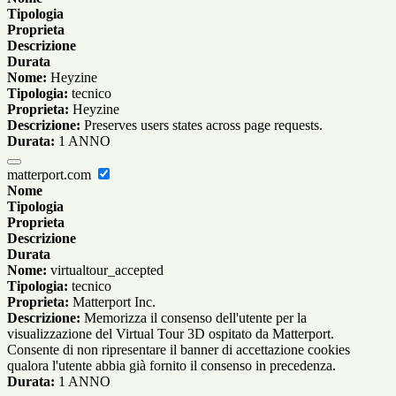
Tipologia
Proprieta
Descrizione
Durata
Nome:
Heyzine
Tipologia:
tecnico
Proprieta:
Heyzine
Descrizione:
Preserves users states across page requests.
Durata:
1 ANNO
matterport.com
Nome
Tipologia
Proprieta
Descrizione
Durata
Nome:
virtualtour_accepted
Tipologia:
tecnico
Proprieta:
Matterport Inc.
Descrizione:
Memorizza il consenso dell'utente per la
visualizzazione del Virtual Tour 3D ospitato da Matterport.
Consente di non ripresentare il banner di accettazione cookies
qualora l'utente abbia già fornito il consenso in precedenza.
Durata:
1 ANNO