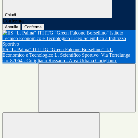
Chiudi
Conferma
Annulla
Conferma
IIS "L. Palma" ITI ITG "Green Falcone Borsellino"
I.T.
Economico e Tecnologico L. Scientifico Sportivo
Via Torrelunga
snc 87064 - Corigliano Rossano - Area Urbana Corigliano