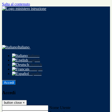
Salta al contenuto
Italiano
Italiano
English
Deutsch
Français
Español
Accedi
Accedi
button close
×
Nome Utente