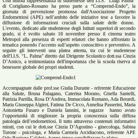
Una nutrita rappresentanza di studentesse dell’I.I.S. “Luigi Palma”
di Corigliano-Rossano ha preso parte a “Comprend-Endo”, la
giornata di prevenzione promossa dall'Associazione Progetto
Endometriosi (APE) nell’ambito delle iniziative tese a favorire la
diffusione di informazioni cruciali sulla salute delle donne.
L'evento, dedicato alle studentesse degli Istituti superiori di secondo
grado, si è svolto sabato 18 novembre presso il cinema teatro
Metropol alla presenza di esperti relatori che hanno affrontato la
tematica ponendo l’accento sull’aspetto conoscitivo e preventivo. A
seguire gli interventi una platea attenta, tra cui le studentesse
dell'I.I.S. "L. Palma" diretto dal Dirigente Scolastico dott.ssa Cinzia
D’Amico, a testimonianza dell'importanza che la scuola riserva al
benessere globale dei propri studenti.
Accompagnate dalle prof.sse Giulia Durante - referente Educazione
alla Salute, Bruna Palagano, Caterina Morano, Gisella Santelli,
Patrizia Parrilla, Rosa D’Andrea, Immacolata Romano, Ada Berardi,
Maria Giuseppa Algieri, Fatima De Cicco, Annelisa Passerini, Maria
Antonietta Fusaro e Daniela Iannini, le ragazze
hanno avuto
l’opportunità di migliorare la propria conoscenza sulla diffusa
patologia dell’endometriosi. Il tutto attraverso contenuti informativi
mirati, con cui le dott.sse Cinzia D’Agostino - ginecologa, Sabina
Turone - psicologa, e Maria Carmela Arcidiacono, referente APE
Odv Regione Calabria, hanno inteso sensibilizzare la platea.