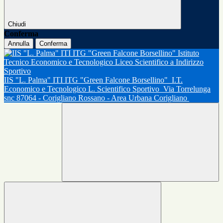
Chiudi
Conferma
Annulla
Conferma
IIS "L. Palma" ITI ITG "Green Falcone Borsellino"
I.T.
Economico e Tecnologico L. Scientifico Sportivo
Via Torrelunga
snc 87064 - Corigliano Rossano - Area Urbana Corigliano