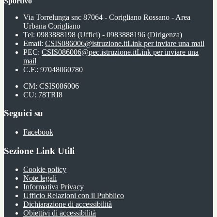
Sportivo
Via Torrelunga snc 87064 - Corigliano Rossano - Area
Urbana Corigliano
Tel:
0983888198 (Uffici) - 0983888196 (Dirigenza)
Email:
CSIS086006@istruzione.it
Link per inviare una mail
PEC:
CSIS086006@pec.istruzione.it
Link per inviare una
mail
C.F.: 97048060780
CM: CSIS086006
CU: 78TRI8
Seguici su
Facebook
Sezione Link Utili
Cookie policy
Note legali
Informativa Privacy
Ufficio Relazioni con il Pubblico
Dichiarazione di accessibilità
Obiettivi di accessibilità