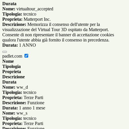
Durata
Nome:
virtualtour_accepted
Tipologia:
tecnico
Proprieta:
Matterport Inc.
Descrizione:
Memorizza il consenso dell'utente per la
visualizzazione del Virtual Tour 3D ospitato da Matterport.
Consente di non ripresentare il banner di accettazione cookies
qualora l'utente abbia già fornito il consenso in precedenza.
Durata:
1 ANNO
padlet.com
Nome
Tipologia
Proprieta
Descrizione
Durata
Nome:
ww_d
Tipologia:
tecnico
Proprieta:
Terze Parti
Descrizione:
Funzione
Durata:
1 anno 1 mese
Nome:
ww_s
Tipologia:
tecnico
Proprieta:
Terze Parti
Descrizione:
Funzione