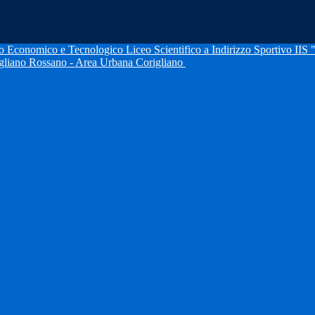
IIS 
igliano Rossano - Area Urbana Corigliano