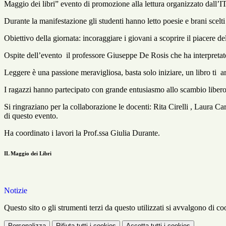
Maggio dei libri” evento di promozione alla lettura organizzato dall’ITC
Durante la manifestazione gli studenti hanno letto poesie e brani scelti 
Obiettivo della giornata: incoraggiare i giovani a scoprire il piacere de
Ospite dell’evento il professore Giuseppe De Rosis che ha interpretato 
Leggere è una passione meravigliosa, basta solo iniziare, un libro ti ar
I ragazzi hanno partecipato con grande entusiasmo allo scambio libero 
Si ringraziano per la collaborazione le docenti: Rita Cirelli , Laura
di questo evento.
Ha coordinato i lavori la Prof.ssa Giulia Durante.
IL Maggio dei Libri
Notizie
Questo sito o gli strumenti terzi da questo utilizzati si avvalgono di coo
Personalizza
Rifiuta tutti
i cookies
Accetta tutti
i cookies