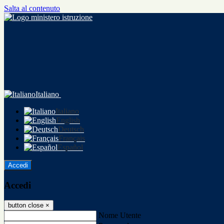
Salta al contenuto
Italiano
Italiano
English
Deutsch
Français
Español
Accedi
Accedi
button close
×
Nome Utente