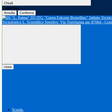
Chiudi
Conferma
Annulla
Conferma
Tecnologico L. Scientifico Sportivo
Via Torrelunga snc 87064 - Cor
close
Scuola