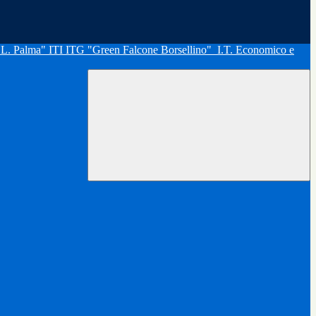
"L. Palma" ITI ITG "Green Falcone Borsellino"
I.T. Economico e