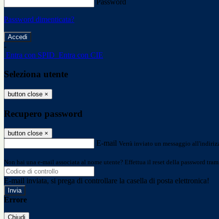
Password
Password dimenticata?
-
Entra con SPID
Entra con CIE
Seleziona utente
button close
×
Recupero password
button close
×
E-mail
Verrà inviato un messaggio all'indirizz
Non hai una e-mail associata al nome utente? Effettua il reset della password tram
E-mail inviata, si prega di controllare la casella di posta elettronica!
Errore
Chiudi