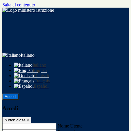
Salta al contenuto
Italiano
Italiano
English
Deutsch
Français
Español
Accedi
Accedi
button close
×
Nome Utente