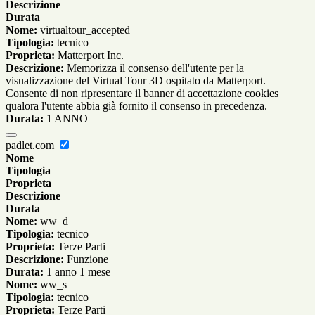
Descrizione
Durata
Nome:
virtualtour_accepted
Tipologia:
tecnico
Proprieta:
Matterport Inc.
Descrizione:
Memorizza il consenso dell'utente per la
visualizzazione del Virtual Tour 3D ospitato da Matterport.
Consente di non ripresentare il banner di accettazione cookies
qualora l'utente abbia già fornito il consenso in precedenza.
Durata:
1 ANNO
padlet.com
Nome
Tipologia
Proprieta
Descrizione
Durata
Nome:
ww_d
Tipologia:
tecnico
Proprieta:
Terze Parti
Descrizione:
Funzione
Durata:
1 anno 1 mese
Nome:
ww_s
Tipologia:
tecnico
Proprieta:
Terze Parti