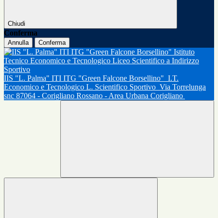
Chiudi
Conferma
Annulla
Conferma
IIS "L. Palma" ITI ITG "Green Falcone Borsellino"
I.T.
Economico e Tecnologico L. Scientifico Sportivo
Via Torrelunga
snc 87064 - Corigliano Rossano - Area Urbana Corigliano