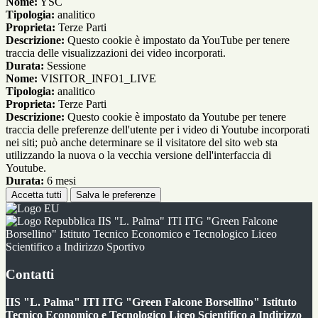
Nome:
YSC
Tipologia:
analitico
Proprieta:
Terze Parti
Descrizione:
Questo cookie è impostato da YouTube per tenere
traccia delle visualizzazioni dei video incorporati.
Durata:
Sessione
Nome:
VISITOR_INFO1_LIVE
Tipologia:
analitico
Proprieta:
Terze Parti
Descrizione:
Questo cookie è impostato da Youtube per tenere
traccia delle preferenze dell'utente per i video di Youtube incorporati
nei siti; può anche determinare se il visitatore del sito web sta
utilizzando la nuova o la vecchia versione dell'interfaccia di
Youtube.
Durata:
6 mesi
Accetta tutti
Salva le preferenze
IIS "L. Palma" ITI ITG "Green Falcone
Borsellino" Istituto Tecnico Economico e Tecnologico Liceo
Scientifico a Indirizzo Sportivo
Contatti
IIS "L. Palma" ITI ITG "Green Falcone Borsellino" Istituto
Tecnico Economico e Tecnologico Liceo Scientifico a Indirizzo