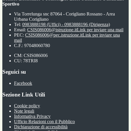
Sportivo
Via Torrelunga snc 87064 - Corigliano Rossano - Area
Urbana Corigliano
Tel:
0983888198 (Uffici) - 0983888196 (Dirigenza)
Email:
CSIS086006@istruzione.it
Link per inviare una mail
PEC:
CSIS086006@pec.istruzione.it
Link per inviare una
mail
C.F.: 97048060780
CM: CSIS086006
CU: 78TRI8
Seguici su
Facebook
Sezione Link Utili
Cookie policy
Note legali
Informativa Privacy
Ufficio Relazioni con il Pubblico
Dichiarazione di accessibilità