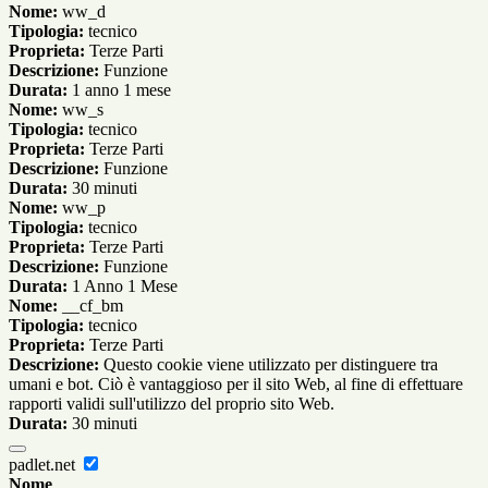
Nome:
ww_d
Tipologia:
tecnico
Proprieta:
Terze Parti
Descrizione:
Funzione
Durata:
1 anno 1 mese
Nome:
ww_s
Tipologia:
tecnico
Proprieta:
Terze Parti
Descrizione:
Funzione
Durata:
30 minuti
Nome:
ww_p
Tipologia:
tecnico
Proprieta:
Terze Parti
Descrizione:
Funzione
Durata:
1 Anno 1 Mese
Nome:
__cf_bm
Tipologia:
tecnico
Proprieta:
Terze Parti
Descrizione:
Questo cookie viene utilizzato per distinguere tra
umani e bot. Ciò è vantaggioso per il sito Web, al fine di effettuare
rapporti validi sull'utilizzo del proprio sito Web.
Durata:
30 minuti
padlet.net
Nome