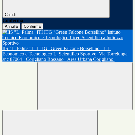
Chiudi
Conferma
Annulla
Conferma
IIS "L. Palma" ITI ITG "Green Falcone Borsellino"
I.T.
Economico e Tecnologico L. Scientifico Sportivo
Via Torrelunga
snc 87064 - Corigliano Rossano - Area Urbana Corigliano