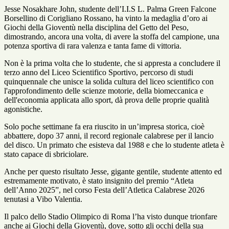
Jesse Nosakhare
John
, studente dell’I.I.S L. Palma Green Falcone
Borsellino di Corigliano Rossano, ha vinto la medaglia d’oro ai
Giochi della Gioventù nella disciplina del Getto del Peso,
dimostrando, ancora una volta, di avere la stoffa del campione, una
potenza sportiva di rara valenza e tanta fame di vittoria.
Non è la prima volta che lo studente, che si appresta a concludere il
terzo anno del Liceo Scientifico Sportivo, percorso di studi
quinquennale che unisce la solida cultura del liceo scientifico con
l'approfondimento delle scienze motorie, della biomeccanica e
dell'economia applicata allo sport, dà prova delle proprie qualità
agonistiche.
Solo poche settimane fa era riuscito in un’impresa storica, cioè
abbattere, dopo 37 anni, il record regionale calabrese per il lancio
del disco. Un primato che esisteva dal 1988 e che lo studente atleta è
stato capace di sbriciolare.
Anche per questo risultato Jesse, gigante gentile, studente attento ed
estremamente motivato, è stato insignito del premio
“Atleta
dell’Anno 2025”, nel corso Festa dell’Atletica Calabrese 2026
tenutasi a Vibo Valentia.
Il palco dello Stadio Olimpico di Roma l’ha visto dunque trionfare
anche ai Giochi della Gioventù, dove, sotto gli occhi della sua