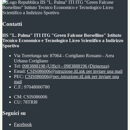
IIS "L. Palma" ITI ITG "Green Falcone
Borsellino" Istituto Tecnico Economico e Tecnologico Liceo
Scientifico a Indirizzo Sportivo
Contatti
IIS "L. Palma" ITI ITG "Green Falcone Borsellino" Istituto
Tecnico Economico e Tecnologico Liceo Scientifico a Indirizzo
Sportivo
Via Torrelunga snc 87064 - Corigliano Rossano - Area
Urbana Corigliano
Tel:
0983888198 (Uffici) - 0983888196 (Dirigenza)
Email:
CSIS086006@istruzione.it
Link per inviare una mail
PEC:
CSIS086006@pec.istruzione.it
Link per inviare una
mail
C.F.: 97048060780
CM: CSIS086006
CU: 78TRI8
Seguici su
Facebook