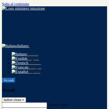
Salta al contenuto
Italiano
Italiano
English
Deutsch
Français
Español
Accedi
Accedi
button close
×
Nome Utente