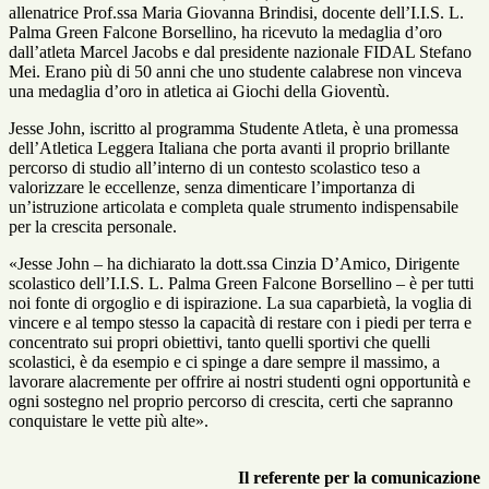
allenatrice
Prof.ssa Maria Giovanna Brindisi
, docente dell’I.I.S. L.
Palma Green Falcone Borsellino, ha ricevuto la medaglia d’oro
dall’atleta
Marcel Jacobs
e dal presidente nazionale FIDAL
Stefano
Mei.
Erano più di 50 anni che uno studente calabrese non vinceva
una medaglia d’oro in atletica ai Giochi della Gioventù.
Jesse John, iscritto al programma Studente Atleta, è una promessa
dell’Atletica Leggera Italiana che porta avanti il proprio brillante
percorso di studio all’interno di un contesto scolastico teso a
valorizzare le eccellenze, senza dimenticare l’importanza di
un’istruzione articolata e completa quale strumento indispensabile
per la crescita personale.
«
Jesse John
– ha dichiarato la dott.ssa
Cinzia D’Amico
, Dirigente
scolastico dell’I.I.S. L. Palma Green Falcone Borsellino –
è per tutti
noi fonte di orgoglio e di ispirazione. La sua caparbietà, la voglia di
vincere e al tempo stesso la capacità di restare con i piedi per terra e
concentrato sui propri obiettivi, tanto quelli sportivi che quelli
scolastici, è da esempio e ci spinge a dare sempre il massimo, a
lavorare alacremente per offrire ai nostri studenti ogni opportunità e
ogni sostegno nel proprio percorso di crescita, certi che sapranno
conquistare le vette più alte
»
.
Il referente per la comunicazione