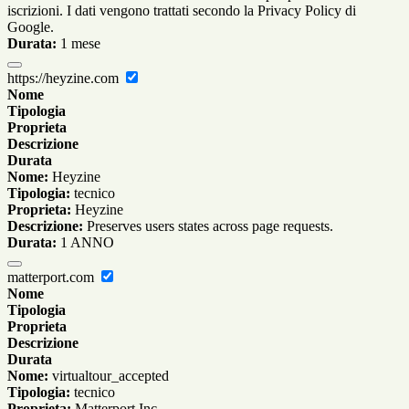
iscrizioni. I dati vengono trattati secondo la Privacy Policy di
Google.
Durata:
1 mese
https://heyzine.com
Nome
Tipologia
Proprieta
Descrizione
Durata
Nome:
Heyzine
Tipologia:
tecnico
Proprieta:
Heyzine
Descrizione:
Preserves users states across page requests.
Durata:
1 ANNO
matterport.com
Nome
Tipologia
Proprieta
Descrizione
Durata
Nome:
virtualtour_accepted
Tipologia:
tecnico
Proprieta:
Matterport Inc.