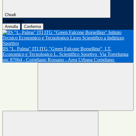
Chiudi
Conferma
Annulla
Conferma
IIS "L. Palma" ITI ITG "Green Falcone Borsellino"
I.T.
Economico e Tecnologico L. Scientifico Sportivo
Via Torrelunga
snc 87064 - Corigliano Rossano - Area Urbana Corigliano