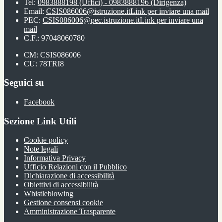
Tel:
0983888198 (Uffici) - 0983888196 (Dirigenza)
Email:
CSIS086006@istruzione.it
Link per inviare una mail
PEC:
CSIS086006@pec.istruzione.it
Link per inviare una
mail
C.F.: 97048060780
CM: CSIS086006
CU: 78TRI8
Seguici su
Facebook
Sezione Link Utili
Cookie policy
Note legali
Informativa Privacy
Ufficio Relazioni con il Pubblico
Dichiarazione di accessibilità
Obiettivi di accessibilità
Whistleblowing
Gestione consensi cookie
Amministrazione Trasparente