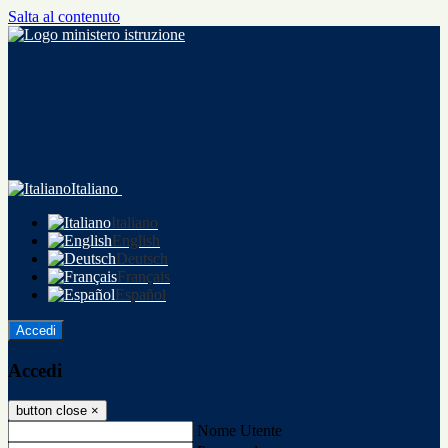
Salta al contenuto
Italiano
Italiano
English
Deutsch
Français
Español
Accedi
Accedi
button close
×
Nome Utente