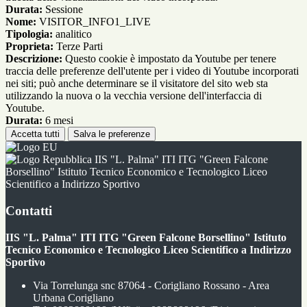
Durata:
Sessione
Nome:
VISITOR_INFO1_LIVE
Tipologia:
analitico
Proprieta:
Terze Parti
Descrizione:
Questo cookie è impostato da Youtube per tenere
traccia delle preferenze dell'utente per i video di Youtube incorporati
nei siti; può anche determinare se il visitatore del sito web sta
utilizzando la nuova o la vecchia versione dell'interfaccia di
Youtube.
Durata:
6 mesi
Accetta tutti
Salva le preferenze
IIS "L. Palma" ITI ITG "Green Falcone
Borsellino" Istituto Tecnico Economico e Tecnologico Liceo
Scientifico a Indirizzo Sportivo
Contatti
IIS "L. Palma" ITI ITG "Green Falcone Borsellino" Istituto
Tecnico Economico e Tecnologico Liceo Scientifico a Indirizzo
Sportivo
Via Torrelunga snc 87064 - Corigliano Rossano - Area
Urbana Corigliano