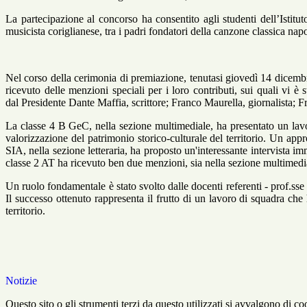
La partecipazione al concorso ha consentito agli studenti dell’Istitu
musicista coriglianese, tra i padri fondatori della canzone classica napo
Nel corso della cerimonia di premiazione, tenutasi giovedì 14 dicem
ricevuto delle menzioni speciali per i loro contributi, sui quali vi è 
dal Presidente Dante Maffia, scrittore; Franco Maurella, giornalista; Fr
La classe 4 B GeC, nella sezione multimediale, ha presentato un lavo
valorizzazione del patrimonio storico-culturale del territorio. Un ap
SIA, nella sezione letteraria, ha proposto un'interessante intervista im
classe 2 AT ha ricevuto ben due menzioni, sia nella sezione multimediale
Un ruolo fondamentale è stato svolto dalle docenti referenti - prof.ss
Il successo ottenuto rappresenta il frutto di un lavoro di squadra che
territorio.
Notizie
Questo sito o gli strumenti terzi da questo utilizzati si avvalgono di coo