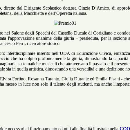
to, diretto dal Dirigente Scolastico dott.ssa Cinzia D’Amico, di approf
letana, della Macchietta e dell’Operetta italiana.
bre nel Salone degli Specchi del Castello Ducale di Corigliano e condo
stata l'approvazione unanime della giuria – presieduta, per la sezione ar
ancesco Perri, ricercatore storico.
ro interdisciplinare inserito nell’UDA di Educazione Civica, enfatizzan
proccio che ha colpito profondamente la giuria, dimostrando la capacità 
maginaria su tematiche musicali che attraversano il passato e il presente
 sia in quella artistica, dimostrando una versatilità e una dedizione not
e Elvira Fortino, Rosanna Taranto, Giulia Durante ed Emilia Pisani - che
 ha messo in luce non solo il talento degli studenti, ma anche l'importa
kie necessari al funzionamento ed utili alle finalità illustrate nella
COO