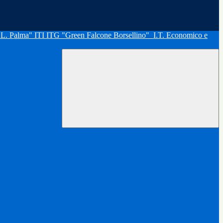
"L. Palma" ITI ITG "Green Falcone Borsellino"
I.T. Economico e