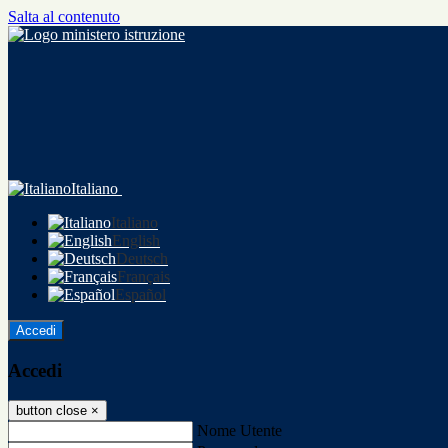
Salta al contenuto
Italiano
Italiano
English
Deutsch
Français
Español
Accedi
Accedi
button close
×
Nome Utente