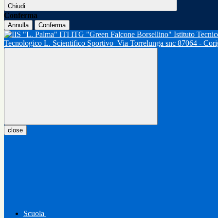
Chiudi
Conferma
Annulla
Conferma
Tecnologico L. Scientifico Sportivo
Via Torrelunga snc 87064 - Cor
close
Scuola