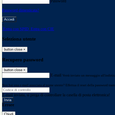
Password
Password dimenticata?
-
Entra con SPID
Entra con CIE
Seleziona utente
button close
×
Recupero password
button close
×
E-mail
Verrà inviato un messaggio all'indirizz
Non hai una e-mail associata al nome utente? Effettua il reset della password tram
E-mail inviata, si prega di controllare la casella di posta elettronica!
Errore
Chiudi