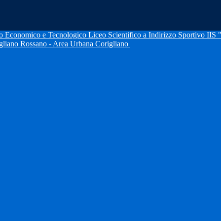
IIS 
igliano Rossano - Area Urbana Corigliano