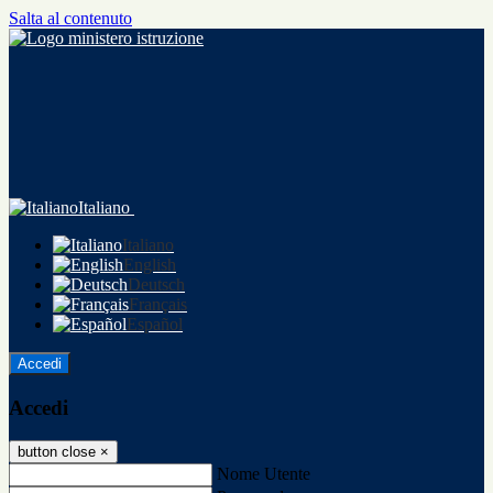
Salta al contenuto
Italiano
Italiano
English
Deutsch
Français
Español
Accedi
Accedi
button close
×
Nome Utente