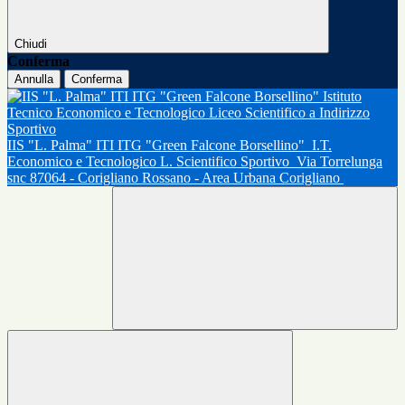
Chiudi
Conferma
Annulla
Conferma
IIS "L. Palma" ITI ITG "Green Falcone Borsellino"
I.T.
Economico e Tecnologico L. Scientifico Sportivo
Via Torrelunga
snc 87064 - Corigliano Rossano - Area Urbana Corigliano