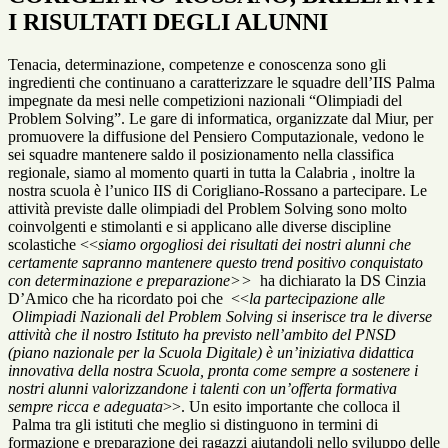
I RISULTATI DEGLI ALUNNI
Tenacia, determinazione, competenze e conoscenza sono gli
ingredienti che continuano a caratterizzare le squadre dell’IIS Palma
impegnate da mesi nelle competizioni nazionali “Olimpiadi del
Problem Solving”. Le gare di informatica, organizzate dal Miur, per
promuovere la diffusione del Pensiero Computazionale, vedono le
sei squadre mantenere saldo il posizionamento nella classifica
regionale, siamo al momento quarti in tutta la Calabria , inoltre la
nostra scuola è l’unico IIS di Corigliano-Rossano a partecipare. Le
attività previste dalle olimpiadi del Problem Solving sono molto
coinvolgenti e stimolanti e si applicano alle diverse discipline
scolastiche <<
siamo orgogliosi dei risultati dei nostri alunni che
certamente sapranno mantenere questo trend positivo conquistato
con determinazione e preparazione>>
ha dichiarato la DS Cinzia
D’Amico che ha ricordato poi che <<
la partecipazione alle
Olimpiadi Nazionali del Problem Solving si inserisce tra le diverse
attività che il nostro Istituto ha previsto nell’ambito del PNSD
(piano nazionale per la Scuola Digitale) è un’iniziativa didattica
innovativa della nostra Scuola, pronta come sempre a sostenere i
nostri alunni valorizzandone i talenti con un’offerta formativa
sempre ricca e adeguata
>>. Un esito importante che colloca il
Palma tra gli istituti che meglio si distinguono in termini di
formazione e preparazione dei ragazzi aiutandoli nello sviluppo delle