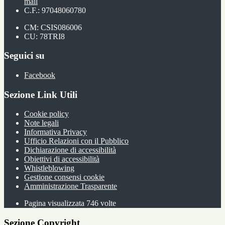
mail
C.F.: 97048060780
CM: CSIS086006
CU: 78TRI8
Seguici su
Facebook
Sezione Link Utili
Cookie policy
Note legali
Informativa Privacy
Ufficio Relazioni con il Pubblico
Dichiarazione di accessibilità
Obiettivi di accessibilità
Whistleblowing
Gestione consensi cookie
Amministrazione Trasparente
Pagina visualizzata
746
volte
Sezione Copyright