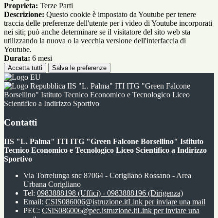
Proprieta:
Terze Parti
Descrizione:
Questo cookie è impostato da Youtube per tenere
traccia delle preferenze dell'utente per i video di Youtube incorporati
nei siti; può anche determinare se il visitatore del sito web sta
utilizzando la nuova o la vecchia versione dell'interfaccia di
Youtube.
Durata:
6 mesi
Accetta tutti
Salva le preferenze
IIS "L. Palma" ITI ITG "Green Falcone
Borsellino" Istituto Tecnico Economico e Tecnologico Liceo
Scientifico a Indirizzo Sportivo
Contatti
IIS "L. Palma" ITI ITG "Green Falcone Borsellino" Istituto
Tecnico Economico e Tecnologico Liceo Scientifico a Indirizzo
Sportivo
Via Torrelunga snc 87064 - Corigliano Rossano - Area
Urbana Corigliano
Tel:
0983888198 (Uffici) - 0983888196 (Dirigenza)
Email:
CSIS086006@istruzione.it
Link per inviare una mail
PEC:
CSIS086006@pec.istruzione.it
Link per inviare una