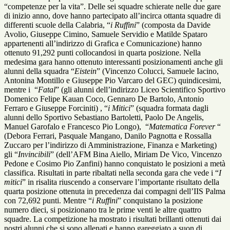
“competenze per la vita”. Delle sei squadre schierate nelle due gare
di inizio anno, dove hanno partecipato all’incirca ottanta squadre di
differenti scuole della Calabria, “
i Ruffini
” (composta da Davide
Avolio, Giuseppe Cimino, Samuele Servidio e Matilde Spataro
appartenenti all’indirizzo di Grafica e Comunicazione) hanno
ottenuto 91,292 punti collocandosi in quarta posizione. Nella
medesima gara hanno ottenuto interessanti posizionamenti anche gli
alunni della squadra “
Eistein
” (Vincenzo Colucci, Samuele Iacino,
Antonina Montillo e Giuseppe Pio Varcaro del GEC) quindicesimi,
mentre i “
Fatal
” (gli alunni dell’indirizzo Liceo Scientifico Sportivo
Domenico Felipe Kauan Coco, Gennaro De Bartolo, Antonio
Ferraro e Giuseppe Forciniti) , “
i Mitici
” (squadra formata dagli
alunni dello Sportivo Sebastiano Bartoletti, Paolo De Angelis,
Manuel Garofalo e Francesco Pio Longo), “
Matematica Forever
“
(Debora Ferrari, Pasquale Mangano, Danilo Pagnotta e Rossalla
Zuccaro per l’indirizzo di Amministrazione, Finanza e Marketing)
gli “
Invincibili
” (dell’AFM Bina Aiello, Miriam De Vico, Vincenzo
Pedone e Cosimo Pio Zanfini) hanno conquistato le posizioni a metà
classifica. Risultati in parte ribaltati nella seconda gara che vede i “
I
mitici
” in risalita riuscendo a conservare l’importante risultato della
quarta posizione ottenuta in precedenza dai compagni dell’IIS Palma
con 72,692 punti. Mentre “
i Ruffini
” conquistano la posizione
numero dieci, si posizionano tra le prime venti le altre quattro
squadre. La competizione ha mostrato i risultati brillanti ottenuti dai
nostri alunni che si sono allenati e hanno gareggiato a suon di