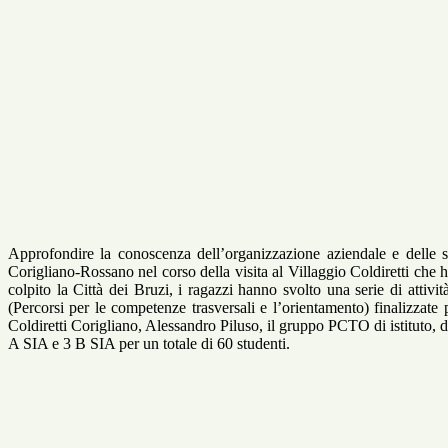
Approfondire la conoscenza dell’organizzazione aziendale e delle st
Corigliano-Rossano nel corso della visita al Villaggio Coldiretti ch
colpito la Città dei Bruzi, i ragazzi hanno svolto una serie di attivit
(Percorsi per le competenze trasversali e l’orientamento) finalizzate p
Coldiretti Corigliano, Alessandro Piluso, il gruppo PCTO di istituto, 
A SIA e 3 B SIA per un totale di 60 studenti.