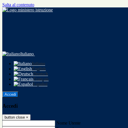
Salta al contenuto
Italiano
Italiano
English
Deutsch
Français
Español
Accedi
Accedi
button close
×
Nome Utente