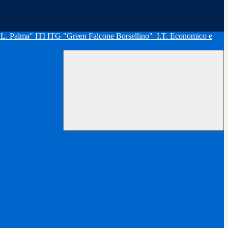
"L. Palma" ITI ITG "Green Falcone Borsellino"
I.T. Economico e