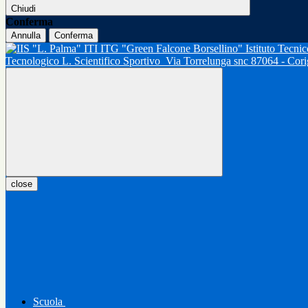
Chiudi
Conferma
Annulla
Conferma
Tecnologico L. Scientifico Sportivo
Via Torrelunga snc 87064 - Cor
close
Scuola