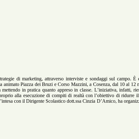
rategie di marketing, attraverso interviste e sondaggi sul campo. È 
e ha animato Piazza dei Bruzi e Corso Mazzini, a Cosenza, dal 10 al 12
à mettendo in pratica quanto appreso in classe. L’iniziativa, infatti, rie
roprio alla esecuzione di compiti di realtà con l’obiettivo di ridurre i
d’intesa con il Dirigente Scolastico dott.ssa Cinzia D’Amico, ha organi