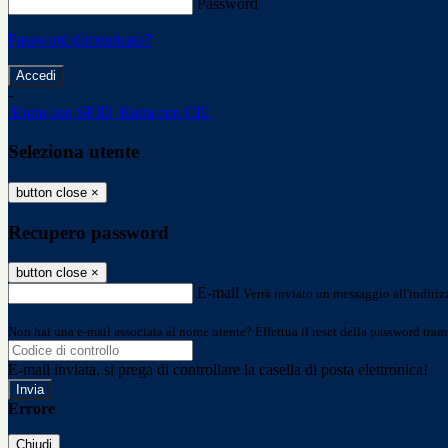
Password
Password dimenticata?
-
Entra con SPID
Entra con CIE
Seleziona utente
button close
×
Recupero password
button close
×
E-mail
Verrà inviato un messaggio all'indirizz
Non hai una e-mail associata al nome utente? Effettua il reset della password tram
E-mail inviata, si prega di controllare la casella di posta elettronica!
Errore
Chiudi