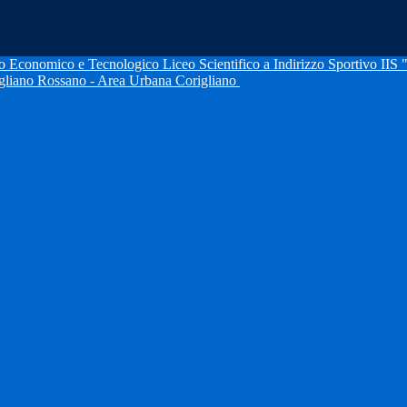
IIS 
igliano Rossano - Area Urbana Corigliano