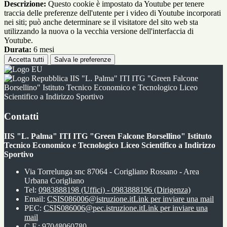
Descrizione:
Questo cookie è impostato da Youtube per tenere
traccia delle preferenze dell'utente per i video di Youtube incorporati
nei siti; può anche determinare se il visitatore del sito web sta
utilizzando la nuova o la vecchia versione dell'interfaccia di
Youtube.
Durata:
6 mesi
Accetta tutti
Salva le preferenze
IIS "L. Palma" ITI ITG "Green Falcone
Borsellino" Istituto Tecnico Economico e Tecnologico Liceo
Scientifico a Indirizzo Sportivo
Contatti
IIS "L. Palma" ITI ITG "Green Falcone Borsellino" Istituto
Tecnico Economico e Tecnologico Liceo Scientifico a Indirizzo
Sportivo
Via Torrelunga snc 87064 - Corigliano Rossano - Area
Urbana Corigliano
Tel:
0983888198 (Uffici) - 0983888196 (Dirigenza)
Email:
CSIS086006@istruzione.it
Link per inviare una mail
PEC:
CSIS086006@pec.istruzione.it
Link per inviare una
mail
C.F.: 97048060780