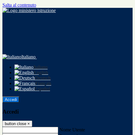
Salta al contenuto
Italiano
Italiano
English
Deutsch
Français
Español
Accedi
Accedi
button close
×
Nome Utente