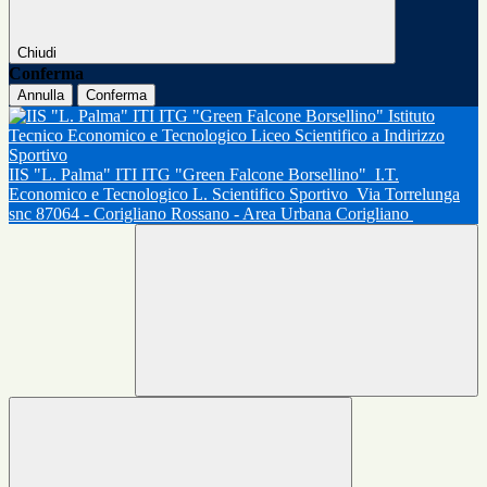
Chiudi
Conferma
Annulla
Conferma
IIS "L. Palma" ITI ITG "Green Falcone Borsellino"
I.T.
Economico e Tecnologico L. Scientifico Sportivo
Via Torrelunga
snc 87064 - Corigliano Rossano - Area Urbana Corigliano