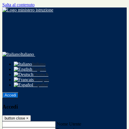
Salta al contenuto
Italiano
Italiano
English
Deutsch
Français
Español
Accedi
Accedi
button close
×
Nome Utente