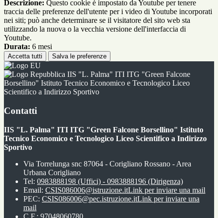
Descrizione:
Questo cookie è impostato da Youtube per tenere
traccia delle preferenze dell'utente per i video di Youtube incorporati
nei siti; può anche determinare se il visitatore del sito web sta
utilizzando la nuova o la vecchia versione dell'interfaccia di
Youtube.
Durata:
6 mesi
Accetta tutti
Salva le preferenze
IIS "L. Palma" ITI ITG "Green Falcone
Borsellino" Istituto Tecnico Economico e Tecnologico Liceo
Scientifico a Indirizzo Sportivo
Contatti
IIS "L. Palma" ITI ITG "Green Falcone Borsellino" Istituto
Tecnico Economico e Tecnologico Liceo Scientifico a Indirizzo
Sportivo
Via Torrelunga snc 87064 - Corigliano Rossano - Area
Urbana Corigliano
Tel:
0983888198 (Uffici) - 0983888196 (Dirigenza)
Email:
CSIS086006@istruzione.it
Link per inviare una mail
PEC:
CSIS086006@pec.istruzione.it
Link per inviare una
mail
C.F.: 97048060780