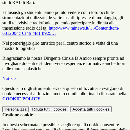
studi RAI di Bari.
Entusiasti gli studenti hanno potuto vedere con i loro occhi le
strumentazioni utilizzate, le varie fasi di ripresa e di montaggio, gli
studi televisivi e radiofonici, potendo partecipare in diretta alla
trasmissione radio del tg:
http://www.rainews.it/…/ContentItem-
6312004c-6a4b-4fc1-b925…
Nel pome
riggio giro turistico per il centro storico e visita di una
mostra fotografica.
Ringraziamo la nostra Dirigente Cinzia D'Amico sempre pronta ad
invogliare docenti e studenti verso esperienze formative anche fuori
dalle mura scolastiche.
Notizie
Questo sito o gli strumenti terzi da questo utilizzati si avvalgono di
cookie necessari al funzionamento ed utili alle finalità illustrate nella
COOKIE POLICY
.
Personalizza
Rifiuta tutti
i cookies
Accetta tutti
i cookies
Gestione cookie
In questa schermata è possibile scegliere quali cookie consentire.
I cookie necessari sono quelli che consentono il funzionamento della