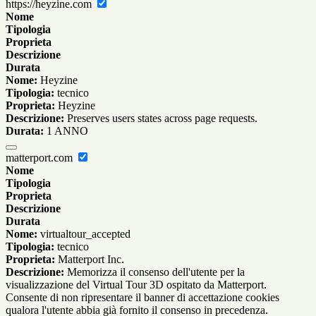
https://heyzine.com
Nome
Tipologia
Proprieta
Descrizione
Durata
Nome:
Heyzine
Tipologia:
tecnico
Proprieta:
Heyzine
Descrizione:
Preserves users states across page requests.
Durata:
1 ANNO
matterport.com
Nome
Tipologia
Proprieta
Descrizione
Durata
Nome:
virtualtour_accepted
Tipologia:
tecnico
Proprieta:
Matterport Inc.
Descrizione:
Memorizza il consenso dell'utente per la
visualizzazione del Virtual Tour 3D ospitato da Matterport.
Consente di non ripresentare il banner di accettazione cookies
qualora l'utente abbia già fornito il consenso in precedenza.