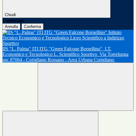
Chiudi
Conferma
Annulla
Conferma
IIS "L. Palma" ITI ITG "Green Falcone Borsellino"
I.T.
Economico e Tecnologico L. Scientifico Sportivo
Via Torrelunga
snc 87064 - Corigliano Rossano - Area Urbana Corigliano