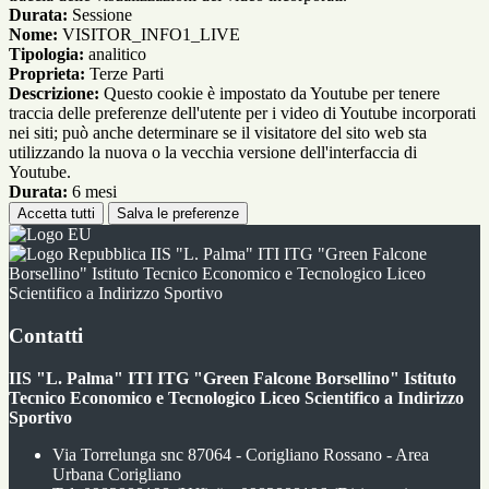
Durata:
Sessione
Nome:
VISITOR_INFO1_LIVE
Tipologia:
analitico
Proprieta:
Terze Parti
Descrizione:
Questo cookie è impostato da Youtube per tenere
traccia delle preferenze dell'utente per i video di Youtube incorporati
nei siti; può anche determinare se il visitatore del sito web sta
utilizzando la nuova o la vecchia versione dell'interfaccia di
Youtube.
Durata:
6 mesi
Accetta tutti
Salva le preferenze
IIS "L. Palma" ITI ITG "Green Falcone
Borsellino" Istituto Tecnico Economico e Tecnologico Liceo
Scientifico a Indirizzo Sportivo
Contatti
IIS "L. Palma" ITI ITG "Green Falcone Borsellino" Istituto
Tecnico Economico e Tecnologico Liceo Scientifico a Indirizzo
Sportivo
Via Torrelunga snc 87064 - Corigliano Rossano - Area
Urbana Corigliano