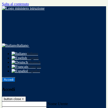
Salta al contenuto
Italiano
Italiano
English
Deutsch
Français
Español
Accedi
Accedi
button close
×
Nome Utente