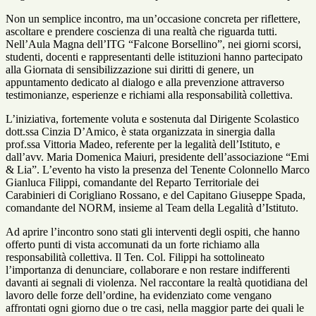
Non un semplice incontro, ma un’occasione concreta per riflettere,
ascoltare e prendere coscienza di una realtà che riguarda tutti.
Nell’Aula Magna dell’ITG “Falcone Borsellino”, nei giorni scorsi,
studenti, docenti e rappresentanti delle istituzioni hanno partecipato
alla
Giornata di sensibilizzazione sui diritti di genere
, un
appuntamento dedicato al dialogo e alla prevenzione attraverso
testimonianze, esperienze e richiami alla responsabilità collettiva.
L’iniziativa, fortemente voluta e sostenuta dal Dirigente Scolastico
dott.ssa Cinzia D’Amico, è stata organizzata in sinergia dalla
prof.ssa Vittoria Madeo, referente per la legalità dell’Istituto, e
dall’avv. Maria Domenica Maiuri, presidente dell’associazione “Emi
& Lia”. L’evento ha visto la presenza del Tenente Colonnello Marco
Gianluca Filippi, comandante del Reparto Territoriale dei
Carabinieri di Corigliano Rossano, e del Capitano Giuseppe Spada,
comandante del NORM, insieme al Team della Legalità d’Istituto.
Ad aprire l’incontro sono stati gli interventi degli ospiti, che hanno
offerto punti di vista accomunati da un forte richiamo alla
responsabilità collettiva. Il Ten. Col. Filippi ha sottolineato
l’importanza di denunciare, collaborare e non restare indifferenti
davanti ai segnali di violenza. Nel raccontare la realtà quotidiana del
lavoro delle forze dell’ordine, ha evidenziato come vengano
affrontati ogni giorno due o tre casi, nella maggior parte dei quali le