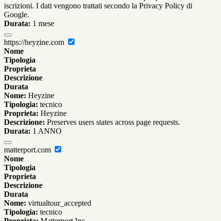
iscrizioni. I dati vengono trattati secondo la Privacy Policy di
Google.
Durata:
1 mese
https://heyzine.com
Nome
Tipologia
Proprieta
Descrizione
Durata
Nome:
Heyzine
Tipologia:
tecnico
Proprieta:
Heyzine
Descrizione:
Preserves users states across page requests.
Durata:
1 ANNO
matterport.com
Nome
Tipologia
Proprieta
Descrizione
Durata
Nome:
virtualtour_accepted
Tipologia:
tecnico
Proprieta:
Matterport Inc.