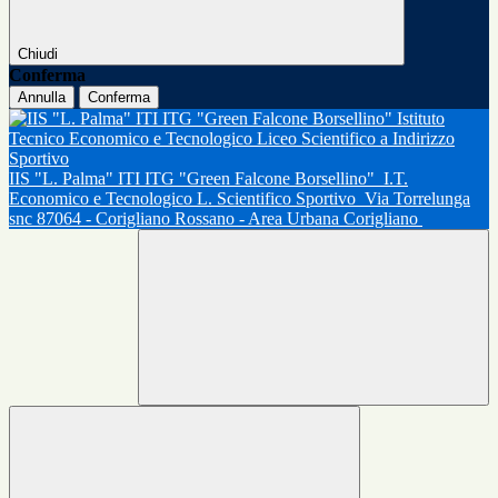
Chiudi
Conferma
Annulla
Conferma
IIS "L. Palma" ITI ITG "Green Falcone Borsellino"
I.T.
Economico e Tecnologico L. Scientifico Sportivo
Via Torrelunga
snc 87064 - Corigliano Rossano - Area Urbana Corigliano