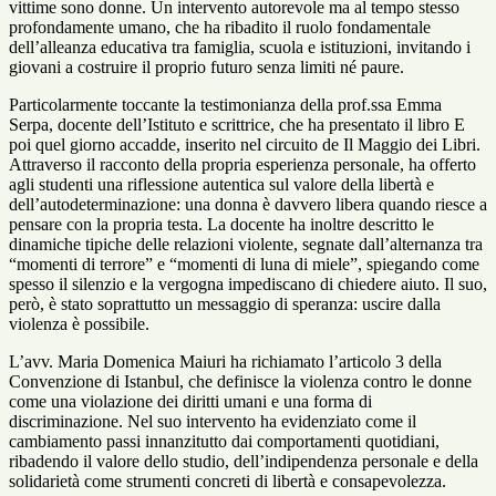
vittime sono donne. Un intervento autorevole ma al tempo stesso
profondamente umano, che ha ribadito il ruolo fondamentale
dell’alleanza educativa tra famiglia, scuola e istituzioni, invitando i
giovani a costruire il proprio futuro senza limiti né paure.
Particolarmente toccante la testimonianza della prof.ssa Emma
Serpa, docente dell’Istituto e scrittrice, che ha presentato il libro
E
poi quel giorno accadde
, inserito nel circuito de
Il Maggio dei Libri
.
Attraverso il racconto della propria esperienza personale, ha offerto
agli studenti una riflessione autentica sul valore della libertà e
dell’autodeterminazione: una donna è davvero libera quando riesce a
pensare con la propria testa. La docente ha inoltre descritto le
dinamiche tipiche delle relazioni violente, segnate dall’alternanza tra
“momenti di terrore” e “momenti di luna di miele”, spiegando come
spesso il silenzio e la vergogna impediscano di chiedere aiuto. Il suo,
però, è stato soprattutto un messaggio di speranza: uscire dalla
violenza è possibile.
L’avv. Maria Domenica Maiuri ha richiamato l’articolo 3 della
Convenzione di Istanbul, che definisce la violenza contro le donne
come una violazione dei diritti umani e una forma di
discriminazione. Nel suo intervento ha evidenziato come il
cambiamento passi innanzitutto dai comportamenti quotidiani,
ribadendo il valore dello studio, dell’indipendenza personale e della
solidarietà come strumenti concreti di libertà e consapevolezza.