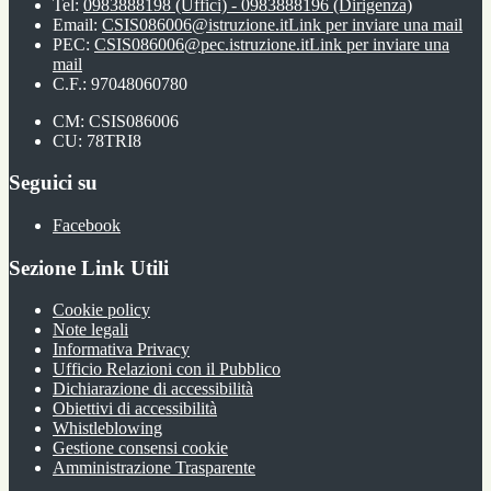
Tel:
0983888198 (Uffici) - 0983888196 (Dirigenza)
Email:
CSIS086006@istruzione.it
Link per inviare una mail
PEC:
CSIS086006@pec.istruzione.it
Link per inviare una
mail
C.F.: 97048060780
CM: CSIS086006
CU: 78TRI8
Seguici su
Facebook
Sezione Link Utili
Cookie policy
Note legali
Informativa Privacy
Ufficio Relazioni con il Pubblico
Dichiarazione di accessibilità
Obiettivi di accessibilità
Whistleblowing
Gestione consensi cookie
Amministrazione Trasparente