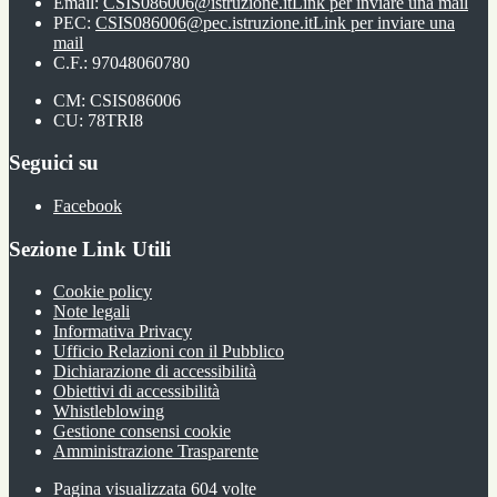
Email:
CSIS086006@istruzione.it
Link per inviare una mail
PEC:
CSIS086006@pec.istruzione.it
Link per inviare una
mail
C.F.: 97048060780
CM: CSIS086006
CU: 78TRI8
Seguici su
Facebook
Sezione Link Utili
Cookie policy
Note legali
Informativa Privacy
Ufficio Relazioni con il Pubblico
Dichiarazione di accessibilità
Obiettivi di accessibilità
Whistleblowing
Gestione consensi cookie
Amministrazione Trasparente
Pagina visualizzata
604
volte