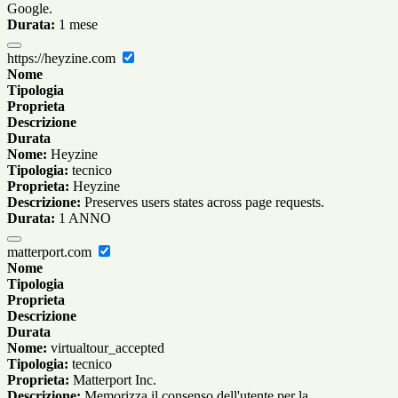
Google.
Durata:
1 mese
https://heyzine.com
Nome
Tipologia
Proprieta
Descrizione
Durata
Nome:
Heyzine
Tipologia:
tecnico
Proprieta:
Heyzine
Descrizione:
Preserves users states across page requests.
Durata:
1 ANNO
matterport.com
Nome
Tipologia
Proprieta
Descrizione
Durata
Nome:
virtualtour_accepted
Tipologia:
tecnico
Proprieta:
Matterport Inc.
Descrizione:
Memorizza il consenso dell'utente per la