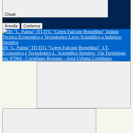
Chiudi
Conferma
Annulla
Conferma
IIS "L. Palma" ITI ITG "Green Falcone Borsellino"
I.T.
Economico e Tecnologico L. Scientifico Sportivo
Via Torrelunga
snc 87064 - Corigliano Rossano - Area Urbana Corigliano