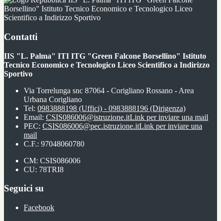
Borsellino" Istituto Tecnico Economico e Tecnologico Liceo
Scientifico a Indirizzo Sportivo
Contatti
IIS "L. Palma" ITI ITG "Green Falcone Borsellino" Istituto
Tecnico Economico e Tecnologico Liceo Scientifico a Indirizzo
Sportivo
Via Torrelunga snc 87064 - Corigliano Rossano - Area
Urbana Corigliano
Tel:
0983888198 (Uffici) - 0983888196 (Dirigenza)
Email:
CSIS086006@istruzione.it
Link per inviare una mail
PEC:
CSIS086006@pec.istruzione.it
Link per inviare una
mail
C.F.: 97048060780
CM: CSIS086006
CU: 78TRI8
Seguici su
Facebook