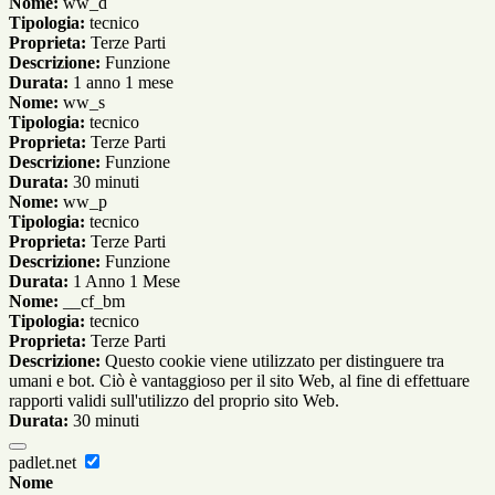
Nome:
ww_d
Tipologia:
tecnico
Proprieta:
Terze Parti
Descrizione:
Funzione
Durata:
1 anno 1 mese
Nome:
ww_s
Tipologia:
tecnico
Proprieta:
Terze Parti
Descrizione:
Funzione
Durata:
30 minuti
Nome:
ww_p
Tipologia:
tecnico
Proprieta:
Terze Parti
Descrizione:
Funzione
Durata:
1 Anno 1 Mese
Nome:
__cf_bm
Tipologia:
tecnico
Proprieta:
Terze Parti
Descrizione:
Questo cookie viene utilizzato per distinguere tra
umani e bot. Ciò è vantaggioso per il sito Web, al fine di effettuare
rapporti validi sull'utilizzo del proprio sito Web.
Durata:
30 minuti
padlet.net
Nome