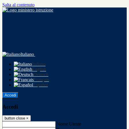
Salta al contenuto
Italiano
Italiano
English
Deutsch
Français
Español
Accedi
Accedi
button close
×
Nome Utente