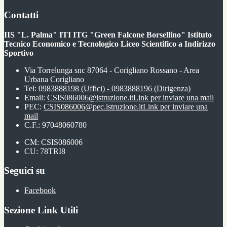
Contatti
IIS "L. Palma" ITI ITG "Green Falcone Borsellino" Istituto
Tecnico Economico e Tecnologico Liceo Scientifico a Indirizzo
Sportivo
Via Torrelunga snc 87064 - Corigliano Rossano - Area
Urbana Corigliano
Tel:
0983888198 (Uffici) - 0983888196 (Dirigenza)
Email:
CSIS086006@istruzione.it
Link per inviare una mail
PEC:
CSIS086006@pec.istruzione.it
Link per inviare una
mail
C.F.: 97048060780
CM: CSIS086006
CU: 78TRI8
Seguici su
Facebook
Sezione Link Utili