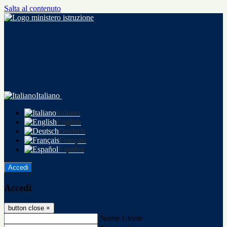
Salta al contenuto
Italiano
Italiano
English
Deutsch
Français
Español
Accedi
Accedi
button close
×
Nome Utente