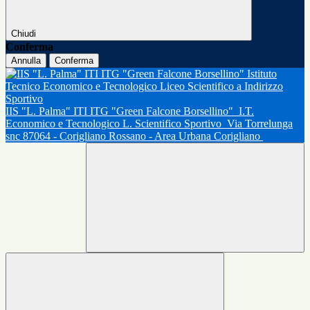
Chiudi
Conferma
Annulla
Conferma
IIS "L. Palma" ITI ITG "Green Falcone Borsellino"
I.T.
Economico e Tecnologico L. Scientifico Sportivo
Via Torrelunga
snc 87064 - Corigliano Rossano - Area Urbana Corigliano