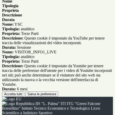
Nome
Tipologia
Proprieta
Descrizione
Durata
Nome:
YSC
Tipologia:
analitico
Proprieta:
Terze Parti
Descrizione:
Questo cookie è impostato da YouTube per tenere
traccia delle visualizzazioni dei video incorporati.
Durata:
Sessione
Nome:
VISITOR_INFO1_LIVE
Tipologia:
analitico
Proprieta:
Terze Parti
Descrizione:
Questo cookie è impostato da Youtube per tenere
traccia delle preferenze dell'utente per i video di Youtube incorporati
nei siti; può anche determinare se il visitatore del sito web sta
utilizzando la nuova o la vecchia versione dell'interfaccia di
Youtube.
Durata:
6 mesi
Accetta tutti
Salva le preferenze
IIS "L. Palma" ITI ITG "Green Falcone
Borsellino" Istituto Tecnico Economico e Tecnologico Liceo
Scientifico a Indirizzo Sportivo