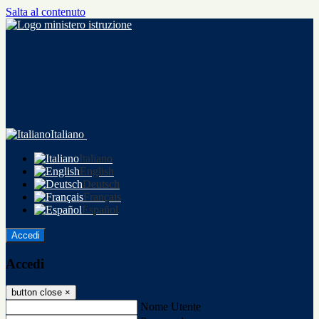
Salta al contenuto
Italiano
Italiano
English
Deutsch
Français
Español
Accedi
Accedi
button close
×
Nome Utente