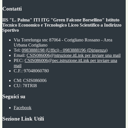
Contatti
IIS "L. Palma" ITI ITG "Green Falcone Borsellino" Istituto
Tecnico Economico e Tecnologico Liceo Scientifico a Indirizzo
Sportivo
Via Torrelunga snc 87064 - Corigliano Rossano - Area
Urbana Corigliano
Tel:
0983888198 (Uffici) - 0983888196 (Dirigenza)
Email:
CSIS086006@istruzione.it
Link per inviare una mail
PEC:
CSIS086006@pec.istruzione.it
Link per inviare una
mail
C.F.: 97048060780
CM: CSIS086006
CU: 78TRI8
Seguici su
Facebook
Sezione Link Utili