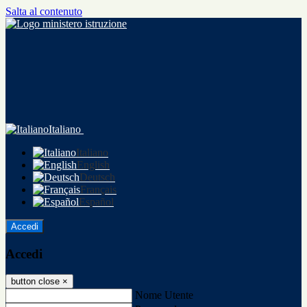
Salta al contenuto
Italiano
Italiano
English
Deutsch
Français
Español
Accedi
Accedi
button close
×
Nome Utente