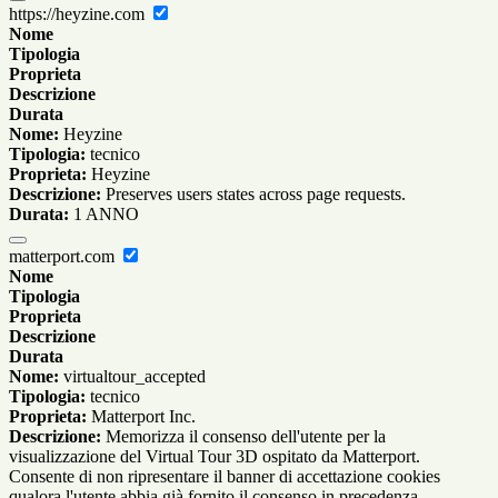
https://heyzine.com
Nome
Tipologia
Proprieta
Descrizione
Durata
Nome:
Heyzine
Tipologia:
tecnico
Proprieta:
Heyzine
Descrizione:
Preserves users states across page requests.
Durata:
1 ANNO
matterport.com
Nome
Tipologia
Proprieta
Descrizione
Durata
Nome:
virtualtour_accepted
Tipologia:
tecnico
Proprieta:
Matterport Inc.
Descrizione:
Memorizza il consenso dell'utente per la
visualizzazione del Virtual Tour 3D ospitato da Matterport.
Consente di non ripresentare il banner di accettazione cookies
qualora l'utente abbia già fornito il consenso in precedenza.