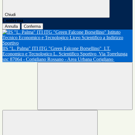
Chiudi
Conferma
Annulla
Conferma
IIS "L. Palma" ITI ITG "Green Falcone Borsellino"
I.T.
Economico e Tecnologico L. Scientifico Sportivo
Via Torrelunga
snc 87064 - Corigliano Rossano - Area Urbana Corigliano