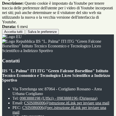
Descrizione:
Questo cookie è impostato da Youtube per tenere
traccia delle preferenze dell'utente per i video di Youtube incorporati
nei siti; può anche determinare se il visitatore del sito web sta
utilizzando la nuova o la vecchia versione dell'interfaccia di
Youtube.
Durata:
6 mesi
Accetta tutti
Salva le preferenze
IIS "L. Palma" ITI ITG "Green Falcone
Borsellino" Istituto Tecnico Economico e Tecnologico Liceo
Scientifico a Indirizzo Sportivo
Contatti
IIS "L. Palma" ITI ITG "Green Falcone Borsellino" Istituto
Tecnico Economico e Tecnologico Liceo Scientifico a Indirizzo
Sportivo
Via Torrelunga snc 87064 - Corigliano Rossano - Area
Urbana Corigliano
Tel:
0983888198 (Uffici) - 0983888196 (Dirigenza)
Email:
CSIS086006@istruzione.it
Link per inviare una mail
PEC:
CSIS086006@pec.istruzione.it
Link per inviare una
mail