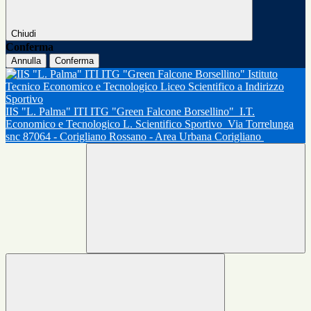
Chiudi
Conferma
Annulla
Conferma
IIS "L. Palma" ITI ITG "Green Falcone Borsellino"
I.T.
Economico e Tecnologico L. Scientifico Sportivo
Via Torrelunga
snc 87064 - Corigliano Rossano - Area Urbana Corigliano