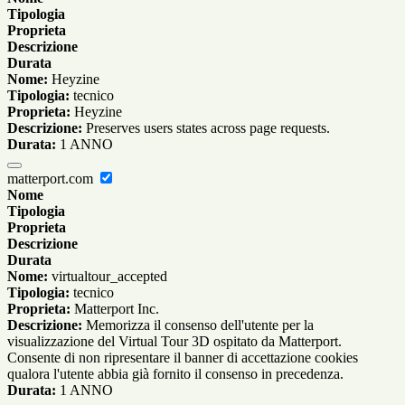
Tipologia
Proprieta
Descrizione
Durata
Nome:
Heyzine
Tipologia:
tecnico
Proprieta:
Heyzine
Descrizione:
Preserves users states across page requests.
Durata:
1 ANNO
matterport.com
Nome
Tipologia
Proprieta
Descrizione
Durata
Nome:
virtualtour_accepted
Tipologia:
tecnico
Proprieta:
Matterport Inc.
Descrizione:
Memorizza il consenso dell'utente per la
visualizzazione del Virtual Tour 3D ospitato da Matterport.
Consente di non ripresentare il banner di accettazione cookies
qualora l'utente abbia già fornito il consenso in precedenza.
Durata:
1 ANNO