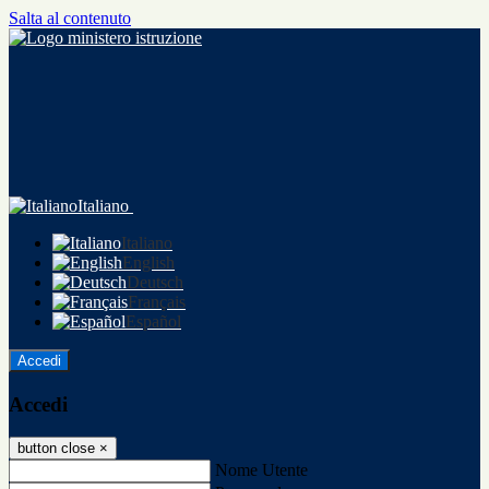
Salta al contenuto
Italiano
Italiano
English
Deutsch
Français
Español
Accedi
Accedi
button close
×
Nome Utente