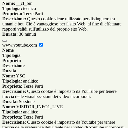
Nome:
__cf_bm
Tipologia:
tecnico
Proprieta:
Terze Parti
Descrizione:
Questo cookie viene utilizzato per distinguere tra
umani e bot. Ciò è vantaggioso per il sito Web, al fine di effettuare
rapporti validi sull'utilizzo del proprio sito Web.
Durata:
30 minuti
www.youtube.com
Nome
Tipologia
Proprieta
Descrizione
Durata
Nome:
YSC
Tipologia:
analitico
Proprieta:
Terze Parti
Descrizione:
Questo cookie è impostato da YouTube per tenere
traccia delle visualizzazioni dei video incorporati.
Durata:
Sessione
Nome:
VISITOR_INFO1_LIVE
Tipologia:
analitico
Proprieta:
Terze Parti
Descrizione:
Questo cookie è impostato da Youtube per tenere
traccia delle preferenze dell'utente per i video di Youtube incorporati