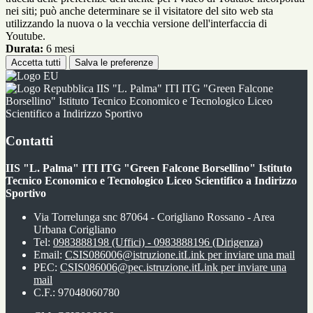
nei siti; può anche determinare se il visitatore del sito web sta
utilizzando la nuova o la vecchia versione dell'interfaccia di
Youtube.
Durata:
6 mesi
Accetta tutti
Salva le preferenze
IIS "L. Palma" ITI ITG "Green Falcone
Borsellino" Istituto Tecnico Economico e Tecnologico Liceo
Scientifico a Indirizzo Sportivo
Contatti
IIS "L. Palma" ITI ITG "Green Falcone Borsellino" Istituto
Tecnico Economico e Tecnologico Liceo Scientifico a Indirizzo
Sportivo
Via Torrelunga snc 87064 - Corigliano Rossano - Area
Urbana Corigliano
Tel:
0983888198 (Uffici) - 0983888196 (Dirigenza)
Email:
CSIS086006@istruzione.it
Link per inviare una mail
PEC:
CSIS086006@pec.istruzione.it
Link per inviare una
mail
C.F.: 97048060780