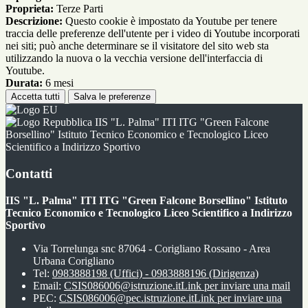
Proprieta:
Terze Parti
Descrizione:
Questo cookie è impostato da Youtube per tenere
traccia delle preferenze dell'utente per i video di Youtube incorporati
nei siti; può anche determinare se il visitatore del sito web sta
utilizzando la nuova o la vecchia versione dell'interfaccia di
Youtube.
Durata:
6 mesi
Accetta tutti
Salva le preferenze
IIS "L. Palma" ITI ITG "Green Falcone
Borsellino" Istituto Tecnico Economico e Tecnologico Liceo
Scientifico a Indirizzo Sportivo
Contatti
IIS "L. Palma" ITI ITG "Green Falcone Borsellino" Istituto
Tecnico Economico e Tecnologico Liceo Scientifico a Indirizzo
Sportivo
Via Torrelunga snc 87064 - Corigliano Rossano - Area
Urbana Corigliano
Tel:
0983888198 (Uffici) - 0983888196 (Dirigenza)
Email:
CSIS086006@istruzione.it
Link per inviare una mail
PEC:
CSIS086006@pec.istruzione.it
Link per inviare una