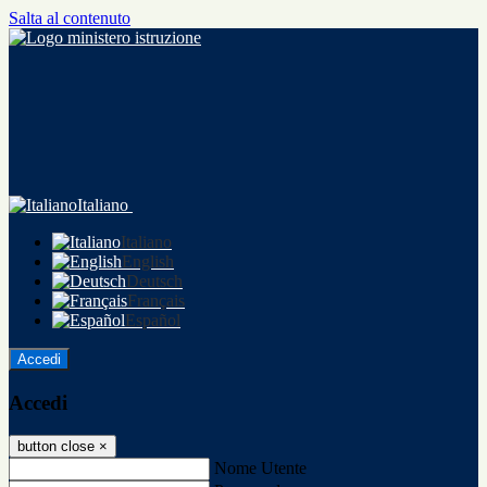
Salta al contenuto
Italiano
Italiano
English
Deutsch
Français
Español
Accedi
Accedi
button close
×
Nome Utente