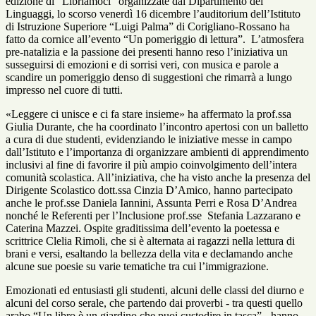
edizione di “Libriamoci” organizzate dal Dipartimento dei
Linguaggi, lo scorso venerdì 16 dicembre l’auditorium dell’Istituto
di Istruzione Superiore “Luigi Palma” di Corigliano-Rossano ha
fatto da cornice all’evento “Un pomeriggio di lettura”. L’atmosfera
pre-natalizia e la passione dei presenti hanno reso l’iniziativa un
susseguirsi di emozioni e di sorrisi veri, con musica e parole a
scandire un pomeriggio denso di suggestioni che rimarrà a lungo
impresso nel cuore di tutti.
«Leggere ci unisce e ci fa stare insieme» ha affermato la prof.ssa
Giulia Durante, che ha coordinato l’incontro apertosi con un balletto
a cura di due studenti, evidenziando le iniziative messe in campo
dall’Istituto e l’importanza di organizzare ambienti di apprendimento
inclusivi al fine di favorire il più ampio coinvolgimento dell’intera
comunità scolastica. All’iniziativa, che ha visto anche la presenza del
Dirigente Scolastico dott.ssa Cinzia D’Amico, hanno partecipato
anche le prof.sse Daniela Iannini, Assunta Perri e Rosa D’Andrea
nonché le Referenti per l’Inclusione prof.sse Stefania Lazzarano e
Caterina Mazzei. Ospite graditissima dell’evento la poetessa e
scrittrice Clelia Rimoli, che si è alternata ai ragazzi nella lettura di
brani e versi, esaltando la bellezza della vita e declamando anche
alcune sue poesie su varie tematiche tra cui l’immigrazione.
Emozionati ed entusiasti gli studenti, alcuni delle classi del diurno e
alcuni del corso serale, che partendo dai proverbi - tra questi quello
arabo “Un libro è un giardino che puoi custodire in tasca” - hanno