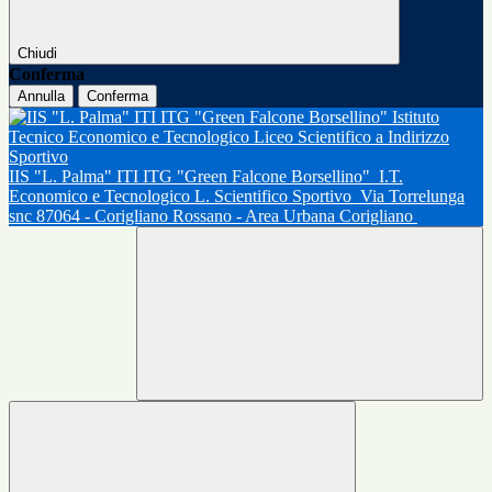
Chiudi
Conferma
Annulla
Conferma
IIS "L. Palma" ITI ITG "Green Falcone Borsellino"
I.T.
Economico e Tecnologico L. Scientifico Sportivo
Via Torrelunga
snc 87064 - Corigliano Rossano - Area Urbana Corigliano