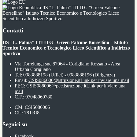
IIS "L. Palma" ITI ITG "Green Falcone
Borsellino" Istituto Tecnico Economico e Tecnologico Liceo
Scientifico a Indirizzo Sportivo
Contatti
IIS "L. Palma" ITI ITG "Green Falcone Borsellino" Istituto
Tecnico Economico e Tecnologico Liceo Scientifico a Indirizzo
Sportivo
Via Torrelunga snc 87064 - Corigliano Rossano - Area
Urbana Corigliano
Tel:
0983888198 (Uffici) - 0983888196 (Dirigenza)
Email:
CSIS086006@istruzione.it
Link per inviare una mail
PEC:
CSIS086006@pec.istruzione.it
Link per inviare una
mail
C.F.: 97048060780
CM: CSIS086006
CU: 78TRI8
Seguici su
Facebook