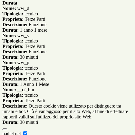
Durata
Nome:
ww_d
Tipologia:
tecnico
Proprieta:
Terze Parti
Descrizione:
Funzione
Durata:
1 anno 1 mese
Nome:
ww_s
Tipologia:
tecnico
Proprieta:
Terze Parti
Descrizione:
Funzione
Durata:
30 minuti
Nome:
ww_p
Tipologia:
tecnico
Proprieta:
Terze Parti
Descrizione:
Funzione
Durata:
1 Anno 1 Mese
Nome:
__cf_bm
Tipologia:
tecnico
Proprieta:
Terze Parti
Descrizione:
Questo cookie viene utilizzato per distinguere tra
umani e bot. Ciò è vantaggioso per il sito Web, al fine di effettuare
rapporti validi sull'utilizzo del proprio sito Web.
Durata:
30 minuti
padlet.net