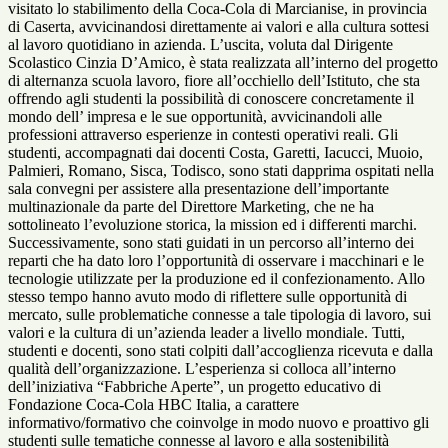
visitato lo stabilimento della Coca-Cola di Marcianise, in provincia
di Caserta, avvicinandosi direttamente ai valori e alla cultura sottesi
al lavoro quotidiano in azienda. L’uscita, voluta dal Dirigente
Scolastico Cinzia D’Amico, è stata realizzata all’interno del progetto
di alterna
nza scuola lavoro, fiore all’occhiello dell’Istituto, che sta
offrendo agli studenti la possibilità di conoscere concretamente il
mondo dell’ impresa e le sue opportunità, avvicinandoli alle
professioni attraverso esperienze in contesti operativi reali. Gli
studenti, accompagnati dai docenti Costa, Garetti, Iacucci, Muoio,
Palmieri, Romano, Sisca, Todisco, sono stati dapprima ospitati nella
sala convegni per assistere alla presentazione dell’importante
multinazionale da parte del Direttore Marketing, che ne ha
sottolineato l’evoluzione storica, la mission ed i differenti marchi.
Successivamente, sono stati guidati in un percorso all’interno dei
reparti che ha dato loro l’opportunità di osservare i macchinari e le
tecnologie utilizzate per la produzione ed il confezionamento. Allo
stesso tempo hanno avuto modo di riflettere sulle opportunità di
mercato, sulle problematiche connesse a tale tipologia di lavoro, sui
valori e la cultura di un’azienda leader a livello mondiale. Tutti,
studenti e docenti, sono stati colpiti dall’accoglienza ricevuta e dalla
qualità dell’organizzazione. L’esperienza si colloca all’interno
dell’iniziativa “Fabbriche Aperte”, un progetto educativo di
Fondazione Coca‑Cola HBC Italia, a carattere
informativo/formativo che coinvolge in modo nuovo e proattivo gli
studenti sulle tematiche connesse al lavoro e alla sostenibilità