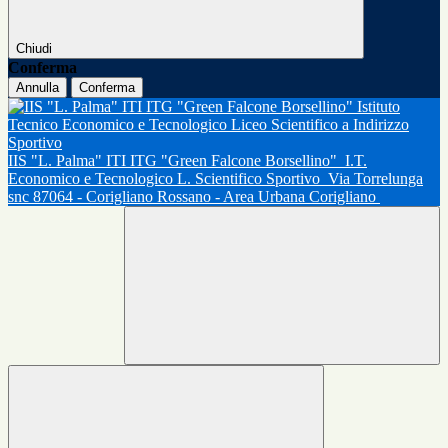
Chiudi
Conferma
Annulla
Conferma
IIS "L. Palma" ITI ITG "Green Falcone Borsellino"
I.T.
Economico e Tecnologico L. Scientifico Sportivo
Via Torrelunga
snc 87064 - Corigliano Rossano - Area Urbana Corigliano