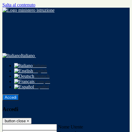
Salta al contenuto
Italiano
Italiano
English
Deutsch
Français
Español
Accedi
Accedi
button close
×
Nome Utente