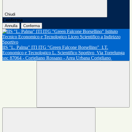
Chiudi
Conferma
Annulla
Conferma
IIS "L. Palma" ITI ITG "Green Falcone Borsellino"
I.T.
Economico e Tecnologico L. Scientifico Sportivo
Via Torrelunga
snc 87064 - Corigliano Rossano - Area Urbana Corigliano