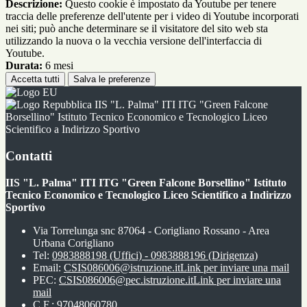
Descrizione:
Questo cookie è impostato da Youtube per tenere
traccia delle preferenze dell'utente per i video di Youtube incorporati
nei siti; può anche determinare se il visitatore del sito web sta
utilizzando la nuova o la vecchia versione dell'interfaccia di
Youtube.
Durata:
6 mesi
Accetta tutti
Salva le preferenze
IIS "L. Palma" ITI ITG "Green Falcone
Borsellino" Istituto Tecnico Economico e Tecnologico Liceo
Scientifico a Indirizzo Sportivo
Contatti
IIS "L. Palma" ITI ITG "Green Falcone Borsellino" Istituto
Tecnico Economico e Tecnologico Liceo Scientifico a Indirizzo
Sportivo
Via Torrelunga snc 87064 - Corigliano Rossano - Area
Urbana Corigliano
Tel:
0983888198 (Uffici) - 0983888196 (Dirigenza)
Email:
CSIS086006@istruzione.it
Link per inviare una mail
PEC:
CSIS086006@pec.istruzione.it
Link per inviare una
mail
C.F.: 97048060780