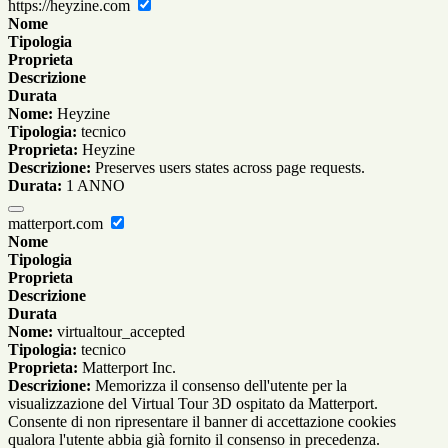
https://heyzine.com
Nome
Tipologia
Proprieta
Descrizione
Durata
Nome:
Heyzine
Tipologia:
tecnico
Proprieta:
Heyzine
Descrizione:
Preserves users states across page requests.
Durata:
1 ANNO
matterport.com
Nome
Tipologia
Proprieta
Descrizione
Durata
Nome:
virtualtour_accepted
Tipologia:
tecnico
Proprieta:
Matterport Inc.
Descrizione:
Memorizza il consenso dell'utente per la
visualizzazione del Virtual Tour 3D ospitato da Matterport.
Consente di non ripresentare il banner di accettazione cookies
qualora l'utente abbia già fornito il consenso in precedenza.