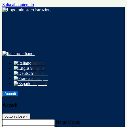
Salta al contenuto
Italiano
Italiano
English
Deutsch
Français
Español
Accedi
Accedi
button close
×
Nome Utente