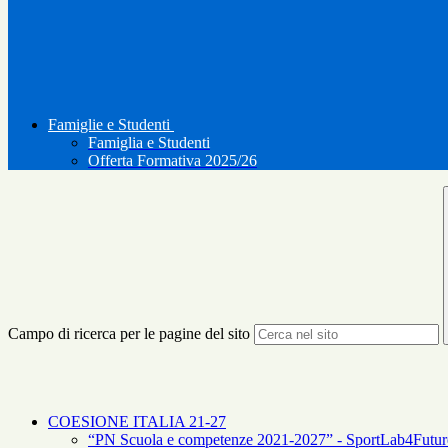
Famiglie e Studenti
Famiglia e Studenti
Offerta Formativa 2025/26
Campo di ricerca per le pagine del sito
COESIONE ITALIA 21-27
“PN Scuola e competenze 2021-2027” - SportLab4Futur