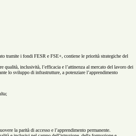
o tramite i fondi FESR e FSE+, contiene le priorità strategiche del
ualità, inclusività, l’efficacia e l’attinenza al mercato del lavoro dei
nte lo sviluppo di infrastrutture, a potenziare l’apprendimento
lta;
romuovere la parità di accesso e l’apprendimento permanente.
qualità e inclusivi nel campo dell’istruzione, della formazione e