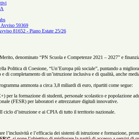
tivi
TA
abs
 Avviso 59369
vviso 81652 - Piano Estate 25/26
el Merito, denominato “PN Scuola e Competenze 2021 – 2027” e finanziat
a Politica di Coesione, “Un’Europa più sociale”, puntando a migliorare q
o e di completamento di un’istruzione inclusiva e di qualità, anche media
 Programma ammonta a circa 3,8 miliardi di euro, ripartiti come segue:
+) per la formazione di studenti, personale scolastico e popolazione adu
ale (FESR) per laboratori e attrezzature digitali innovative.
II ciclo d’istruzione e ai CPIA di tutto il territorio nazionale.
are l’inclusività e l’efficacia dei sistemi di istruzione e formazione, p
ESR)”
, si pone l’obiettivo di migliorare la parità di accesso a servizi di 