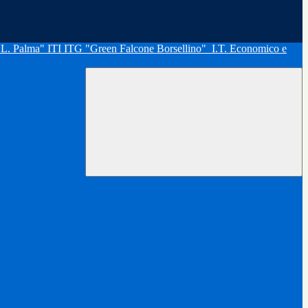
"L. Palma" ITI ITG "Green Falcone Borsellino"
I.T. Economico e