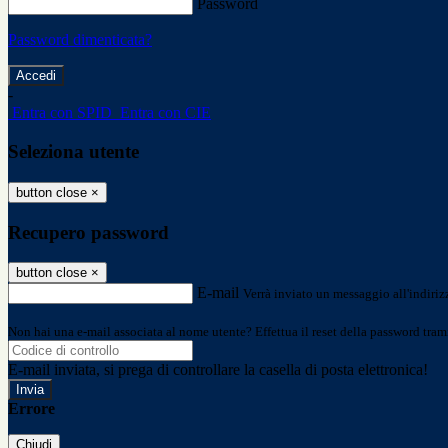
Password
Password dimenticata?
-
Entra con SPID
Entra con CIE
Seleziona utente
button close
×
Recupero password
button close
×
E-mail
Verrà inviato un messaggio all'indirizz
Non hai una e-mail associata al nome utente? Effettua il reset della password tram
E-mail inviata, si prega di controllare la casella di posta elettronica!
Errore
Chiudi