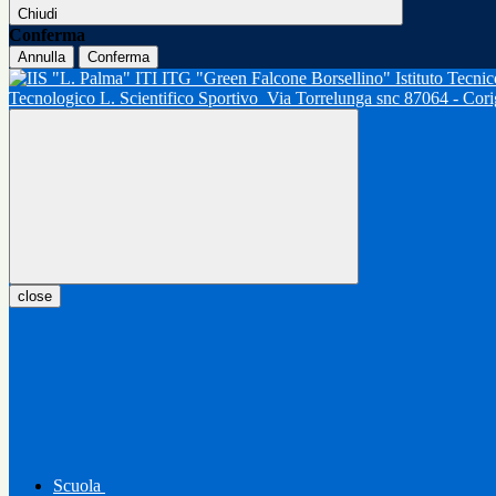
Chiudi
Conferma
Annulla
Conferma
Tecnologico L. Scientifico Sportivo
Via Torrelunga snc 87064 - Cor
close
Scuola