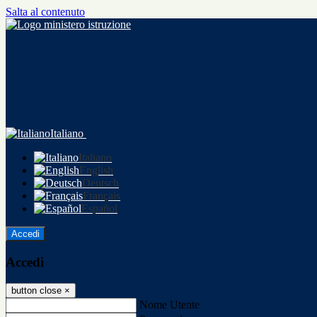
Salta al contenuto
Italiano
Italiano
English
Deutsch
Français
Español
Accedi
Accedi
button close
×
Nome Utente