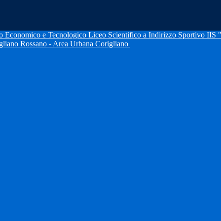
IIS 
igliano Rossano - Area Urbana Corigliano