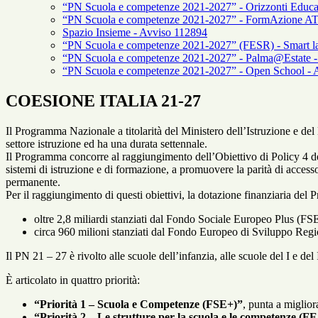
“PN Scuola e competenze 2021-2027” - Orizzonti Educa
“PN Scuola e competenze 2021-2027” - FormAzione A
Spazio Insieme - Avviso 112894
“PN Scuola e competenze 2021-2027” (FESR) - Smart l
“PN Scuola e competenze 2021-2027” - Palma@Estate -
“PN Scuola e competenze 2021-2027” - Open School - A
COESIONE ITALIA 21-27
Il Programma Nazionale a titolarità del Ministero dell’Istruzione e d
settore istruzione ed ha una durata settennale.
Il Programma concorre al raggiungimento dell’Obiettivo di Policy 4 dell
sistemi di istruzione e di formazione, a promuovere la parità di access
permanente.
Per il raggiungimento di questi obiettivi, la dotazione finanziaria del
oltre 2,8 miliardi stanziati dal Fondo Sociale Europeo Plus (FSE
circa 960 milioni stanziati dal Fondo Europeo di Sviluppo Region
Il PN 21 – 27 è rivolto alle scuole dell’infanzia, alle scuole del I e del 
È articolato in quattro priorità:
“Priorità 1 – Scuola e Competenze (FSE+)”
, punta a miglior
“Priorità 2 – Le strutture per la scuola e le competenze (F