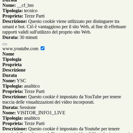
Nome:
__cf_bm
Tipologia:
tecnico
Proprieta:
Terze Parti
Descrizione:
Questo cookie viene utilizzato per distinguere tra
umani e bot. Ciò è vantaggioso per il sito Web, al fine di effettuare
rapporti validi sull'utilizzo del proprio sito Web.
Durata:
30 minuti
www.youtube.com
Nome
Tipologia
Proprieta
Descrizione
Durata
Nome:
YSC
Tipologia:
analitico
Proprieta:
Terze Parti
Descrizione:
Questo cookie è impostato da YouTube per tenere
traccia delle visualizzazioni dei video incorporati.
Durata:
Sessione
Nome:
VISITOR_INFO1_LIVE
Tipologia:
analitico
Proprieta:
Terze Parti
Descrizione:
Questo cookie è impostato da Youtube per tenere