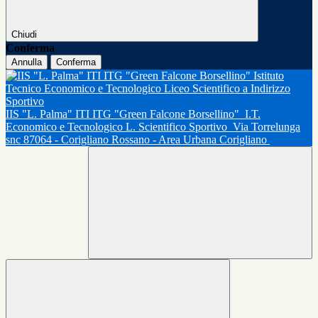
Chiudi
Conferma
Annulla
Conferma
IIS "L. Palma" ITI ITG "Green Falcone Borsellino"
I.T.
Economico e Tecnologico L. Scientifico Sportivo
Via Torrelunga
snc 87064 - Corigliano Rossano - Area Urbana Corigliano