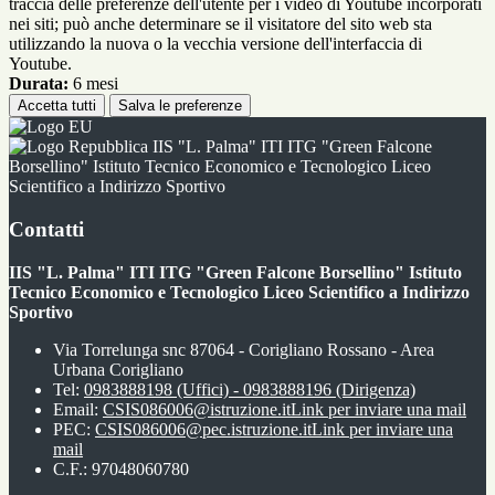
traccia delle preferenze dell'utente per i video di Youtube incorporati
nei siti; può anche determinare se il visitatore del sito web sta
utilizzando la nuova o la vecchia versione dell'interfaccia di
Youtube.
Durata:
6 mesi
Accetta tutti
Salva le preferenze
IIS "L. Palma" ITI ITG "Green Falcone
Borsellino" Istituto Tecnico Economico e Tecnologico Liceo
Scientifico a Indirizzo Sportivo
Contatti
IIS "L. Palma" ITI ITG "Green Falcone Borsellino" Istituto
Tecnico Economico e Tecnologico Liceo Scientifico a Indirizzo
Sportivo
Via Torrelunga snc 87064 - Corigliano Rossano - Area
Urbana Corigliano
Tel:
0983888198 (Uffici) - 0983888196 (Dirigenza)
Email:
CSIS086006@istruzione.it
Link per inviare una mail
PEC:
CSIS086006@pec.istruzione.it
Link per inviare una
mail
C.F.: 97048060780