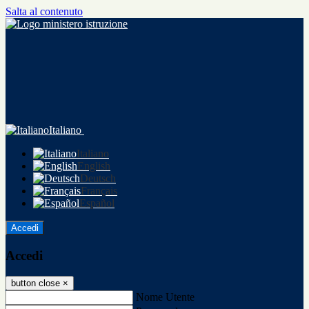
Salta al contenuto
Italiano
Italiano
English
Deutsch
Français
Español
Accedi
Accedi
button close
×
Nome Utente