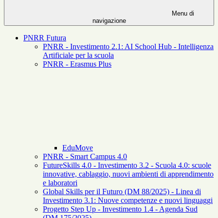
Menu di
navigazione
PNRR Futura
PNRR - Investimento 2.1: AI School Hub - Intelligenza
Artificiale per la scuola
PNRR - Erasmus Plus
EduMove
PNRR - Smart Campus 4.0
FutureSkills 4.0 - Investimento 3.2 - Scuola 4.0: scuole
innovative, cablaggio, nuovi ambienti di apprendimento
e laboratori
Global Skills per il Futuro (DM 88/2025) - Linea di
Investimento 3.1: Nuove competenze e nuovi linguaggi
Progetto Step Up - Investimento 1.4 - Agenda Sud
(DM 175/2025)