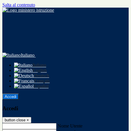
Salta al contenuto
Italiano
Italiano
English
Deutsch
Français
Español
Accedi
Accedi
button close
×
Nome Utente