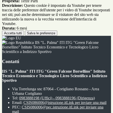
Proprieta:
Terze Parti
Descrizione:
Questo cookie è impostato da Youtube per tenere
traccia delle preferenze dell'utente per i video di Youtube incorporati
nei siti; può anche determinare se il visitatore del sito web sta
utilizzando la nuova o la vecchia versione dell'interfaccia di
Youtube.
Durata:
6 mesi
Accetta tutti
Salva le preferenze
IIS "L. Palma" ITI ITG "Green Falcone
Borsellino" Istituto Tecnico Economico e Tecnologico Liceo
Scientifico a Indirizzo Sportivo
Contatti
IIS "L. Palma" ITI ITG "Green Falcone Borsellino" Istituto
Tecnico Economico e Tecnologico Liceo Scientifico a Indirizzo
Sportivo
Via Torrelunga snc 87064 - Corigliano Rossano - Area
Urbana Corigliano
Tel:
0983888198 (Uffici) - 0983888196 (Dirigenza)
Email:
CSIS086006@istruzione.it
Link per inviare una mail
PEC:
CSIS086006@pec.istruzione.it
Link per inviare una
mail