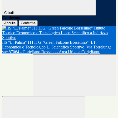
Chiudi
Conferma
Annulla
Conferma
IIS "L. Palma" ITI ITG "Green Falcone Borsellino"
I.T.
Economico e Tecnologico L. Scientifico Sportivo
Via Torrelunga
snc 87064 - Corigliano Rossano - Area Urbana Corigliano