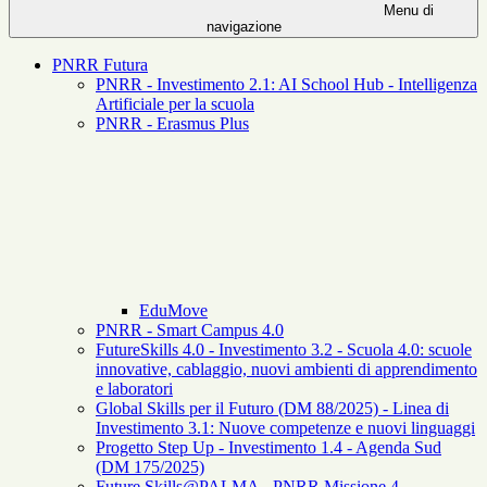
Menu di
navigazione
PNRR Futura
PNRR - Investimento 2.1: AI School Hub - Intelligenza
Artificiale per la scuola
PNRR - Erasmus Plus
EduMove
PNRR - Smart Campus 4.0
FutureSkills 4.0 - Investimento 3.2 - Scuola 4.0: scuole
innovative, cablaggio, nuovi ambienti di apprendimento
e laboratori
Global Skills per il Futuro (DM 88/2025) - Linea di
Investimento 3.1: Nuove competenze e nuovi linguaggi
Progetto Step Up - Investimento 1.4 - Agenda Sud
(DM 175/2025)
Future Skills@PALMA - PNRR Missione 4 –