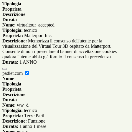
Tipologia
Proprieta
Descrizione
Durata
Nome:
virtualtour_accepted
Tipologia:
tecnico
Proprieta:
Matterport Inc.
Descrizione:
Memorizza il consenso dell'utente per la
visualizzazione del Virtual Tour 3D ospitato da Matterport.
Consente di non ripresentare il banner di accettazione cookies
qualora l'utente abbia già fornito il consenso in precedenza.
Durata:
1 ANNO
padlet.com
Nome
Tipologia
Proprieta
Descrizione
Durata
Nome:
ww_d
Tipologia:
tecnico
Proprieta:
Terze Parti
Descrizione:
Funzione
Durata:
1 anno 1 mese
Nome:
ww_s