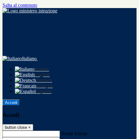
Salta al contenuto
Italiano
Italiano
English
Deutsch
Français
Español
Accedi
Accedi
button close
×
Nome Utente