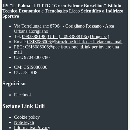
IIS "L. Palma" ITI ITG "Green Falcone Borsellino" Istituto
Tecnico Economico e Tecnologico Liceo Scientifico a Indirizzo
Sportivo
Via Torrelunga snc 87064 - Corigliano Rossano - Area
Urbana Corigliano
Tel:
0983888198 (Uffici) - 0983888196 (Dirigenza)
Email:
CSIS086006@istruzione.it
Link per inviare una mail
PEC:
CSIS086006@pec.istruzione.it
Link per inviare una
mail
C.F.: 97048060780
CM: CSIS086006
CU: 78TRI8
Seguici su
Facebook
Sezione Link Utili
Cookie policy
Note legali
Informativa Privacy