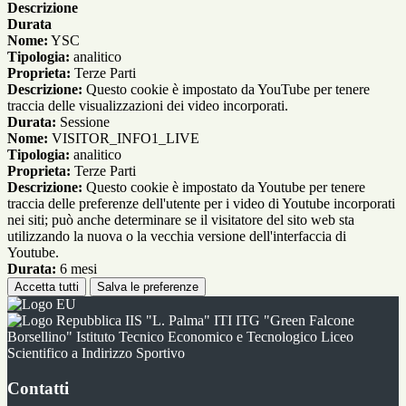
Descrizione
Durata
Nome:
YSC
Tipologia:
analitico
Proprieta:
Terze Parti
Descrizione:
Questo cookie è impostato da YouTube per tenere
traccia delle visualizzazioni dei video incorporati.
Durata:
Sessione
Nome:
VISITOR_INFO1_LIVE
Tipologia:
analitico
Proprieta:
Terze Parti
Descrizione:
Questo cookie è impostato da Youtube per tenere
traccia delle preferenze dell'utente per i video di Youtube incorporati
nei siti; può anche determinare se il visitatore del sito web sta
utilizzando la nuova o la vecchia versione dell'interfaccia di
Youtube.
Durata:
6 mesi
Accetta tutti
Salva le preferenze
IIS "L. Palma" ITI ITG "Green Falcone
Borsellino" Istituto Tecnico Economico e Tecnologico Liceo
Scientifico a Indirizzo Sportivo
Contatti