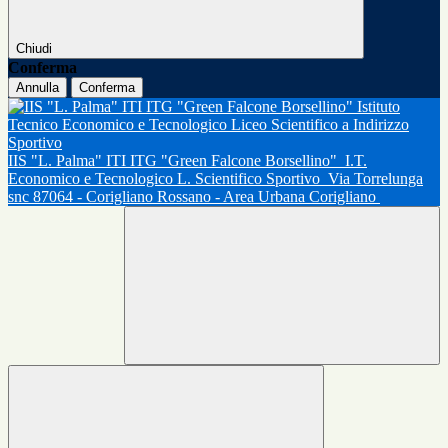
Chiudi
Conferma
Annulla
Conferma
IIS "L. Palma" ITI ITG "Green Falcone Borsellino"
I.T.
Economico e Tecnologico L. Scientifico Sportivo
Via Torrelunga
snc 87064 - Corigliano Rossano - Area Urbana Corigliano