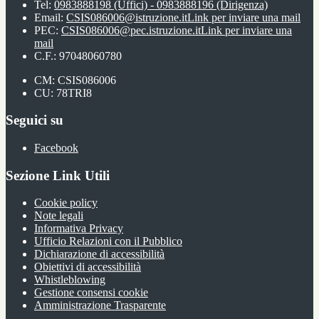
Tel:
0983888198 (Uffici) - 0983888196 (Dirigenza)
Email:
CSIS086006@istruzione.it
Link per inviare una mail
PEC:
CSIS086006@pec.istruzione.it
Link per inviare una
mail
C.F.: 97048060780
CM: CSIS086006
CU: 78TRI8
Seguici su
Facebook
Sezione Link Utili
Cookie policy
Note legali
Informativa Privacy
Ufficio Relazioni con il Pubblico
Dichiarazione di accessibilità
Obiettivi di accessibilità
Whistleblowing
Gestione consensi cookie
Amministrazione Trasparente