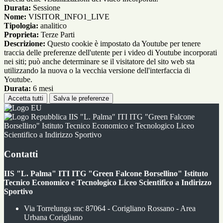
Durata:
Sessione
Nome:
VISITOR_INFO1_LIVE
Tipologia:
analitico
Proprieta:
Terze Parti
Descrizione:
Questo cookie è impostato da Youtube per tenere
traccia delle preferenze dell'utente per i video di Youtube incorporati
nei siti; può anche determinare se il visitatore del sito web sta
utilizzando la nuova o la vecchia versione dell'interfaccia di
Youtube.
Durata:
6 mesi
Accetta tutti
Salva le preferenze
IIS "L. Palma" ITI ITG "Green Falcone
Borsellino" Istituto Tecnico Economico e Tecnologico Liceo
Scientifico a Indirizzo Sportivo
Contatti
IIS "L. Palma" ITI ITG "Green Falcone Borsellino" Istituto
Tecnico Economico e Tecnologico Liceo Scientifico a Indirizzo
Sportivo
Via Torrelunga snc 87064 - Corigliano Rossano - Area
Urbana Corigliano