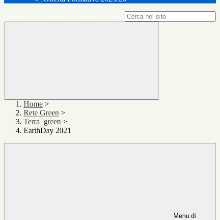
Campo di ricerca per le pagine del sito
Home
>
Rete Green
>
Terra_green
>
EarthDay 2021
Menu di