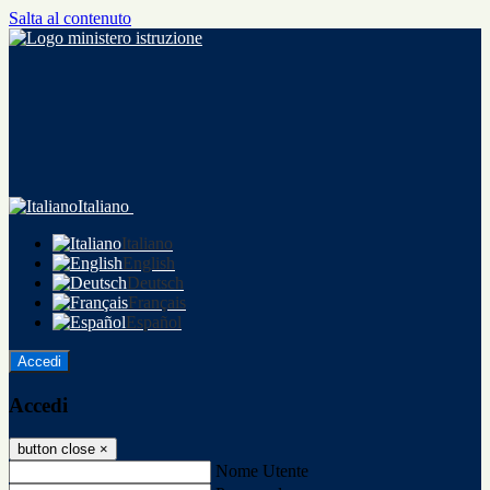
Salta al contenuto
Italiano
Italiano
English
Deutsch
Français
Español
Accedi
Accedi
button close
×
Nome Utente