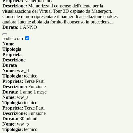
Proprieta:
Matterport Inc.
Descrizione:
Memorizza il consenso dell'utente per la
visualizzazione del Virtual Tour 3D ospitato da Matterport.
Consente di non ripresentare il banner di accettazione cookies
qualora l'utente abbia già fornito il consenso in precedenza.
Durata:
1 ANNO
padlet.com
Nome
Tipologia
Proprieta
Descrizione
Durata
Nome:
ww_d
Tipologia:
tecnico
Proprieta:
Terze Parti
Descrizione:
Funzione
Durata:
1 anno 1 mese
Nome:
ww_s
Tipologia:
tecnico
Proprieta:
Terze Parti
Descrizione:
Funzione
Durata:
30 minuti
Nome:
ww_p
Tipologia:
tecnico