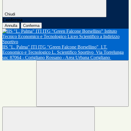
Chiudi
Conferma
Annulla
Conferma
IIS "L. Palma" ITI ITG "Green Falcone Borsellino"
I.T.
Economico e Tecnologico L. Scientifico Sportivo
Via Torrelunga
snc 87064 - Corigliano Rossano - Area Urbana Corigliano