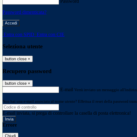
Password
Password dimenticata?
-
Entra con SPID
Entra con CIE
Seleziona utente
button close
×
Recupero password
button close
×
E-mail
Verrà inviato un messaggio all'indirizz
Non hai una e-mail associata al nome utente? Effettua il reset della password tram
E-mail inviata, si prega di controllare la casella di posta elettronica!
Errore
Chiudi