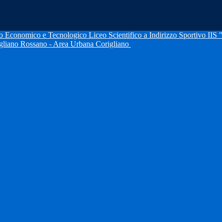
IIS 
igliano Rossano - Area Urbana Corigliano