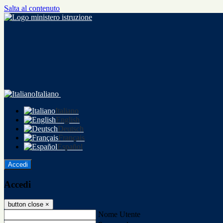
Salta al contenuto
Italiano
Italiano
English
Deutsch
Français
Español
Accedi
Accedi
button close
×
Nome Utente