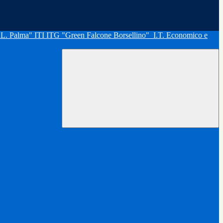
"L. Palma" ITI ITG "Green Falcone Borsellino"
I.T. Economico e