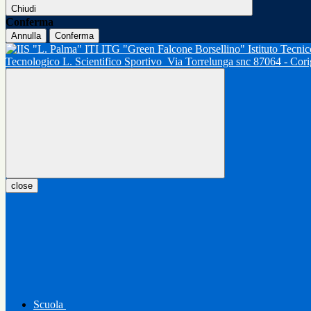
Chiudi
Conferma
Annulla
Conferma
Tecnologico L. Scientifico Sportivo
Via Torrelunga snc 87064 - Cor
close
Scuola