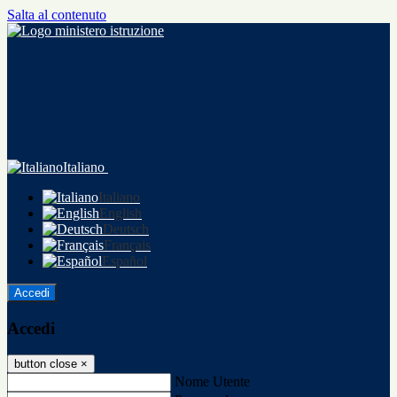
Salta al contenuto
Italiano
Italiano
English
Deutsch
Français
Español
Accedi
Accedi
button close
×
Nome Utente