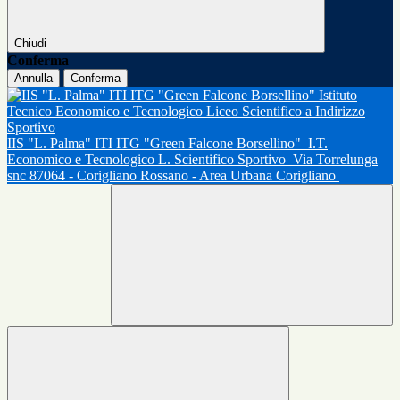
Chiudi
Conferma
Annulla
Conferma
IIS "L. Palma" ITI ITG "Green Falcone Borsellino"
I.T.
Economico e Tecnologico L. Scientifico Sportivo
Via Torrelunga
snc 87064 - Corigliano Rossano - Area Urbana Corigliano