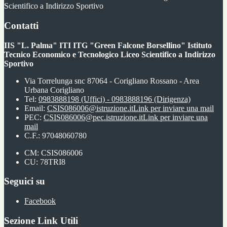
Scientifico a Indirizzo Sportivo
Contatti
IIS "L. Palma" ITI ITG "Green Falcone Borsellino" Istituto
Tecnico Economico e Tecnologico Liceo Scientifico a Indirizzo
Sportivo
Via Torrelunga snc 87064 - Corigliano Rossano - Area
Urbana Corigliano
Tel:
0983888198 (Uffici) - 0983888196 (Dirigenza)
Email:
CSIS086006@istruzione.it
Link per inviare una mail
PEC:
CSIS086006@pec.istruzione.it
Link per inviare una
mail
C.F.: 97048060780
CM: CSIS086006
CU: 78TRI8
Seguici su
Facebook
Sezione Link Utili