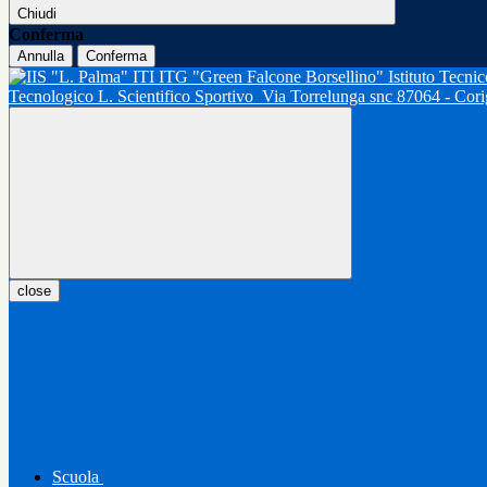
Chiudi
Conferma
Annulla
Conferma
Tecnologico L. Scientifico Sportivo
Via Torrelunga snc 87064 - Cor
close
Scuola