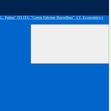
"L. Palma" ITI ITG "Green Falcone Borsellino"
I.T. Economico e