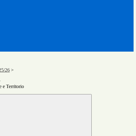
25/26
>
>
 e Territorio