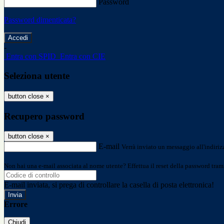
Password
Password dimenticata?
-
Entra con SPID
Entra con CIE
Seleziona utente
button close
×
Recupero password
button close
×
E-mail
Verrà inviato un messaggio all'indirizz
Non hai una e-mail associata al nome utente? Effettua il reset della password tram
E-mail inviata, si prega di controllare la casella di posta elettronica!
Errore
Chiudi