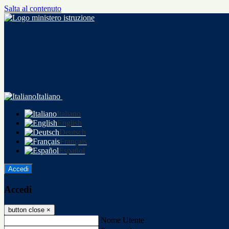
Salta al contenuto
Italiano
Italiano
English
Deutsch
Français
Español
Accedi
Accedi
button close
×
Nome Utente