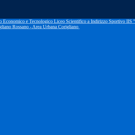
IIS 
igliano Rossano - Area Urbana Corigliano