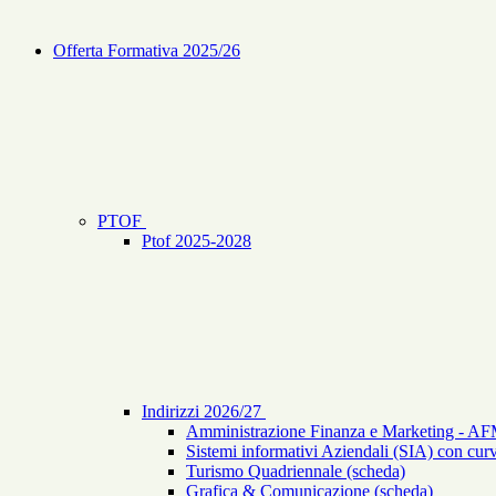
Offerta Formativa 2025/26
PTOF
Ptof 2025-2028
Indirizzi 2026/27
Amministrazione Finanza e Marketing - AF
Sistemi informativi Aziendali (SIA) con curv
Turismo Quadriennale (scheda)
Grafica & Comunicazione (scheda)