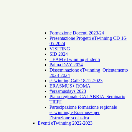
Formazione Docenti 2023/24
Presentazione Progetti eTwinning CD 16-
05-2024
VISITING
SID 2024
TEAM eTwinning studenti
Palma DAY 2024
Disseminazione eTwinning_Orientamento
2023-2024
eTwinning Cafè 18-12-2023
ERASMUS+ ROMA
#erasmusdays 2023
Piano regionale CALABRIA Seminario
TIERI
Partecipazione formazione regionale
eTwinning e Erasmus+ per
l’istruzione scolastica
Eventi eTwinning 2022-2023