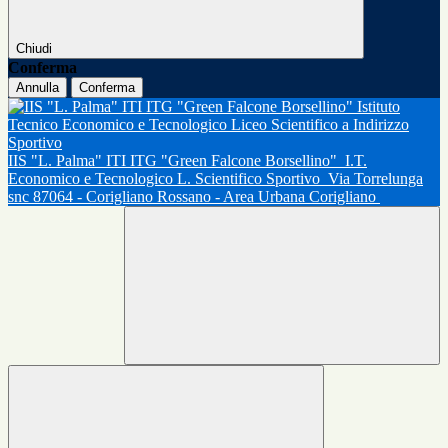
Chiudi
Conferma
Annulla
Conferma
IIS "L. Palma" ITI ITG "Green Falcone Borsellino"
I.T.
Economico e Tecnologico L. Scientifico Sportivo
Via Torrelunga
snc 87064 - Corigliano Rossano - Area Urbana Corigliano