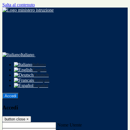
Salta al contenuto
Italiano
Italiano
English
Deutsch
Français
Español
Accedi
Accedi
button close
×
Nome Utente