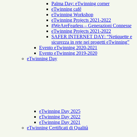
Palma Day: eTwinning corner
eTwinning café
eTwinning Workshop
eTwinning Projects 2021-2022
#WeAreFearless – Generazioni Connesse
eTwinning Projects 2021-2022
SAFER INTERNET DAY: “Netiquette e
sicurezza in rete nei progetti eTwinning”
Evento eTwinning 2020-2021
Evento eTwinning 2019-2020
eTwinning Day
eTwinning Day 2025
eTwinning Day 2022
eTwinning Day 2021
eTwinning Certificati di Qualità