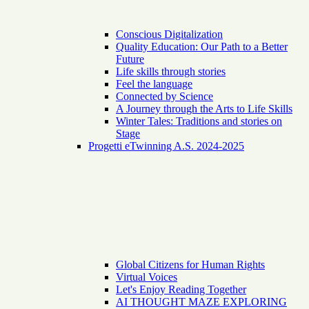
Conscious Digitalization
Quality Education: Our Path to a Better
Future
Life skills through stories
Feel the language
Connected by Science
A Journey through the Arts to Life Skills
Winter Tales: Traditions and stories on
Stage
Progetti eTwinning A.S. 2024-2025
Global Citizens for Human Rights
Virtual Voices
Let's Enjoy Reading Together
AI THOUGHT MAZE EXPLORING