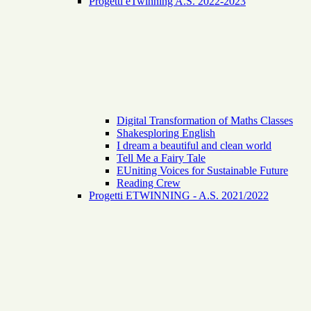
Progetti eTwinning A.S. 2022-2023
Digital Transformation of Maths Classes
Shakesploring English
I dream a beautiful and clean world
Tell Me a Fairy Tale
EUniting Voices for Sustainable Future
Reading Crew
Progetti ETWINNING - A.S. 2021/2022