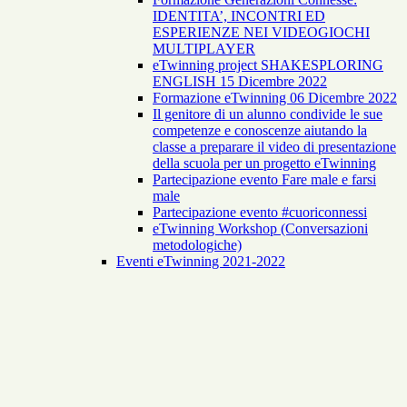
IDENTITA’, INCONTRI ED
ESPERIENZE NEI VIDEOGIOCHI
MULTIPLAYER
eTwinning project SHAKESPLORING
ENGLISH 15 Dicembre 2022
Formazione eTwinning 06 Dicembre 2022
Il genitore di un alunno condivide le sue
competenze e conoscenze aiutando la
classe a preparare il video di presentazione
della scuola per un progetto eTwinning
Partecipazione evento Fare male e farsi
male
Partecipazione evento #cuoriconnessi
eTwinning Workshop (Conversazioni
metodologiche)
Eventi eTwinning 2021-2022