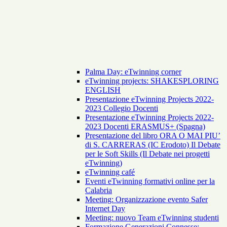
Palma Day: eTwinning corner
eTwinning projects: SHAKESPLORING
ENGLISH
Presentazione eTwinning Projects 2022-
2023 Collegio Docenti
Presentazione eTwinning Projects 2022-
2023 Docenti ERASMUS+ (Spagna)
Presentazione del libro ORA O MAI PIU’
di S. CARRERAS (IC Erodoto) Il Debate
per le Soft Skills (Il Debate nei progetti
eTwinning)
eTwinning café
Eventi eTwinning formativi online per la
Calabria
Meeting: Organizzazione evento Safer
Internet Day
Meeting: nuovo Team eTwinning studenti
Formazione Generazioni Connesse: