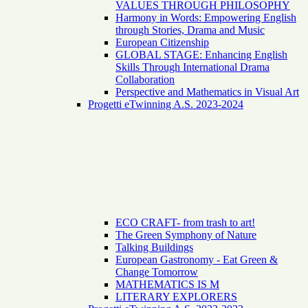
VALUES THROUGH PHILOSOPHY
Harmony in Words: Empowering English
through Stories, Drama and Music
European Citizenship
GLOBAL STAGE: Enhancing English
Skills Through International Drama
Collaboration
Perspective and Mathematics in Visual Art
Progetti eTwinning A.S. 2023-2024
ECO CRAFT- from trash to art!
The Green Symphony of Nature
Talking Buildings
European Gastronomy - Eat Green &
Change Tomorrow
MATHEMATICS IS M
LITERARY EXPLORERS