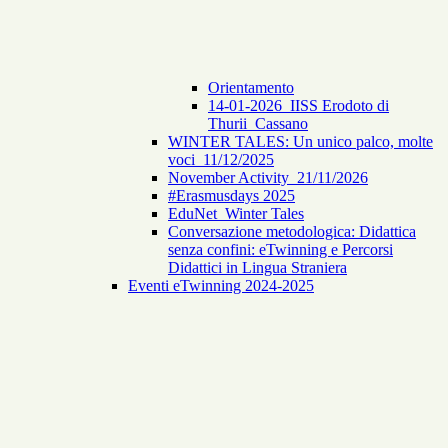
Orientamento
14-01-2026_IISS Erodoto di
Thurii_Cassano
WINTER TALES: Un unico palco, molte
voci_11/12/2025
November Activity_21/11/2026
#Erasmusdays 2025
EduNet_Winter Tales
Conversazione metodologica: Didattica
senza confini: eTwinning e Percorsi
Didattici in Lingua Straniera
Eventi eTwinning 2024-2025