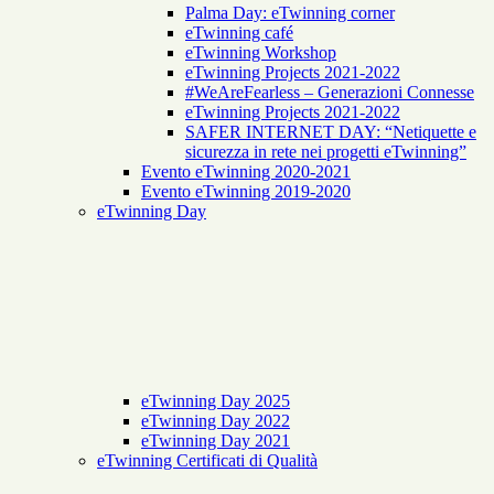
Palma Day: eTwinning corner
eTwinning café
eTwinning Workshop
eTwinning Projects 2021-2022
#WeAreFearless – Generazioni Connesse
eTwinning Projects 2021-2022
SAFER INTERNET DAY: “Netiquette e
sicurezza in rete nei progetti eTwinning”
Evento eTwinning 2020-2021
Evento eTwinning 2019-2020
eTwinning Day
eTwinning Day 2025
eTwinning Day 2022
eTwinning Day 2021
eTwinning Certificati di Qualità