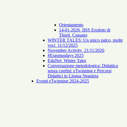
Orientamento
14-01-2026_IISS Erodoto di
Thurii_Cassano
WINTER TALES: Un unico palco, molte
voci_11/12/2025
November Activity_21/11/2026
#Erasmusdays 2025
EduNet_Winter Tales
Conversazione metodologica: Didattica
senza confini: eTwinning e Percorsi
Didattici in Lingua Straniera
Eventi eTwinning 2024-2025