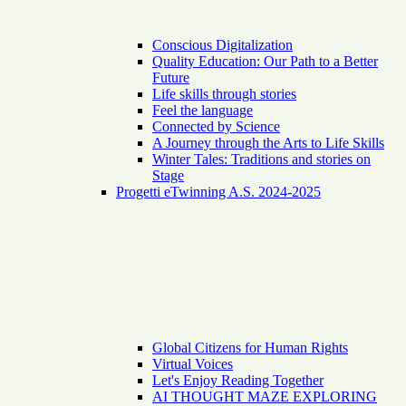
Conscious Digitalization
Quality Education: Our Path to a Better
Future
Life skills through stories
Feel the language
Connected by Science
A Journey through the Arts to Life Skills
Winter Tales: Traditions and stories on
Stage
Progetti eTwinning A.S. 2024-2025
Global Citizens for Human Rights
Virtual Voices
Let's Enjoy Reading Together
AI THOUGHT MAZE EXPLORING