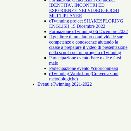
IDENTITA’, INCONTRI ED
ESPERIENZE NEI VIDEOGIOCHI
MULTIPLAYER
eTwinning project SHAKESPLORING
ENGLISH 15 Dicembre 2022
Formazione eTwinning 06 Dicembre 2022
Il genitore di un alunno condivide le sue
competenze e conoscenze aiutando la
classe a preparare il video di presentazione
della scuola per un progetto eTwinning
Partecipazione evento Fare male e farsi
male
Partecipazione evento #cuoriconnessi
eTwinning Workshop (Conversazioni
metodologiche)
Eventi eTwinning 2021-2022