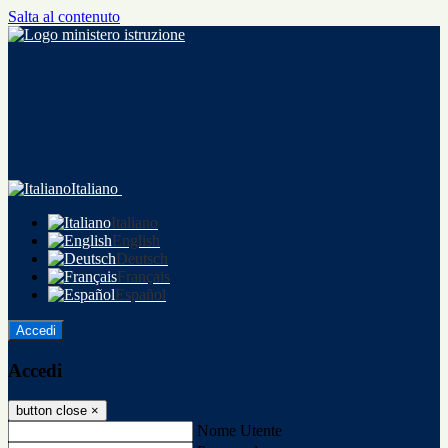
Salta al contenuto
Italiano
Italiano
English
Deutsch
Français
Español
Accedi
Accedi
button close
×
Nome Utente