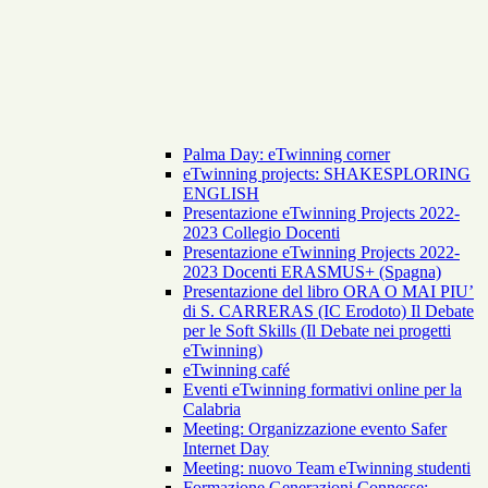
Palma Day: eTwinning corner
eTwinning projects: SHAKESPLORING
ENGLISH
Presentazione eTwinning Projects 2022-
2023 Collegio Docenti
Presentazione eTwinning Projects 2022-
2023 Docenti ERASMUS+ (Spagna)
Presentazione del libro ORA O MAI PIU’
di S. CARRERAS (IC Erodoto) Il Debate
per le Soft Skills (Il Debate nei progetti
eTwinning)
eTwinning café
Eventi eTwinning formativi online per la
Calabria
Meeting: Organizzazione evento Safer
Internet Day
Meeting: nuovo Team eTwinning studenti
Formazione Generazioni Connesse: