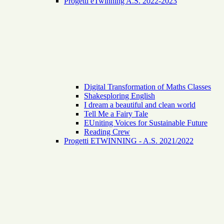
Progetti eTwinning A.S. 2022-2023
Digital Transformation of Maths Classes
Shakesploring English
I dream a beautiful and clean world
Tell Me a Fairy Tale
EUniting Voices for Sustainable Future
Reading Crew
Progetti ETWINNING - A.S. 2021/2022