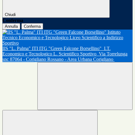
Chiudi
Conferma
Annulla
Conferma
IIS "L. Palma" ITI ITG "Green Falcone Borsellino"
I.T.
Economico e Tecnologico L. Scientifico Sportivo
Via Torrelunga
snc 87064 - Corigliano Rossano - Area Urbana Corigliano