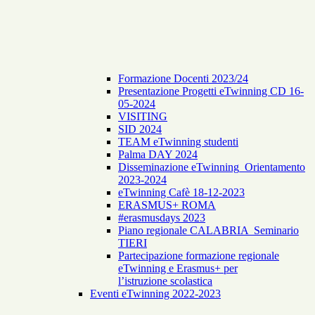
Formazione Docenti 2023/24
Presentazione Progetti eTwinning CD 16-
05-2024
VISITING
SID 2024
TEAM eTwinning studenti
Palma DAY 2024
Disseminazione eTwinning_Orientamento
2023-2024
eTwinning Cafè 18-12-2023
ERASMUS+ ROMA
#erasmusdays 2023
Piano regionale CALABRIA Seminario
TIERI
Partecipazione formazione regionale
eTwinning e Erasmus+ per
l’istruzione scolastica
Eventi eTwinning 2022-2023