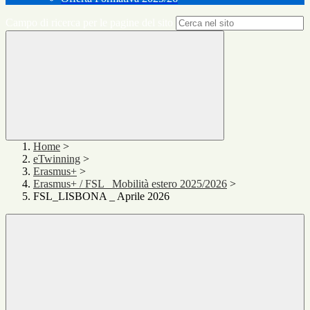
Campo di ricerca per le pagine del sito
Home
>
eTwinning
>
Erasmus+
>
Erasmus+ / FSL _Mobilità estero 2025/2026
>
FSL_LISBONA _ Aprile 2026