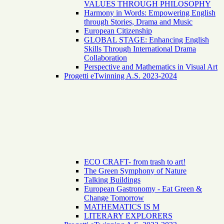
VALUES THROUGH PHILOSOPHY
Harmony in Words: Empowering English
through Stories, Drama and Music
European Citizenship
GLOBAL STAGE: Enhancing English
Skills Through International Drama
Collaboration
Perspective and Mathematics in Visual Art
Progetti eTwinning A.S. 2023-2024
ECO CRAFT- from trash to art!
The Green Symphony of Nature
Talking Buildings
European Gastronomy - Eat Green &
Change Tomorrow
MATHEMATICS IS M
LITERARY EXPLORERS