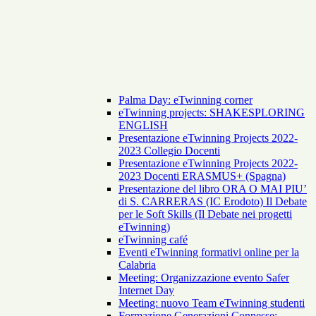
Palma Day: eTwinning corner
eTwinning projects: SHAKESPLORING
ENGLISH
Presentazione eTwinning Projects 2022-
2023 Collegio Docenti
Presentazione eTwinning Projects 2022-
2023 Docenti ERASMUS+ (Spagna)
Presentazione del libro ORA O MAI PIU’
di S. CARRERAS (IC Erodoto) Il Debate
per le Soft Skills (Il Debate nei progetti
eTwinning)
eTwinning café
Eventi eTwinning formativi online per la
Calabria
Meeting: Organizzazione evento Safer
Internet Day
Meeting: nuovo Team eTwinning studenti
Formazione Generazioni Connesse: