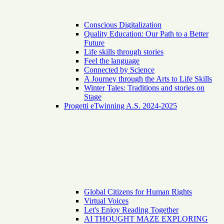
Conscious Digitalization
Quality Education: Our Path to a Better
Future
Life skills through stories
Feel the language
Connected by Science
A Journey through the Arts to Life Skills
Winter Tales: Traditions and stories on
Stage
Progetti eTwinning A.S. 2024-2025
Global Citizens for Human Rights
Virtual Voices
Let's Enjoy Reading Together
AI THOUGHT MAZE EXPLORING