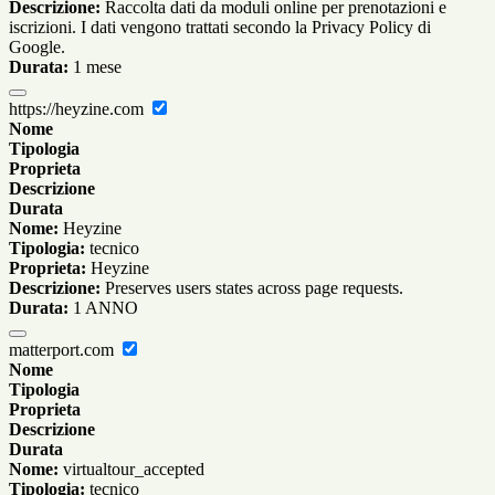
Descrizione:
Raccolta dati da moduli online per prenotazioni e
iscrizioni. I dati vengono trattati secondo la Privacy Policy di
Google.
Durata:
1 mese
https://heyzine.com
Nome
Tipologia
Proprieta
Descrizione
Durata
Nome:
Heyzine
Tipologia:
tecnico
Proprieta:
Heyzine
Descrizione:
Preserves users states across page requests.
Durata:
1 ANNO
matterport.com
Nome
Tipologia
Proprieta
Descrizione
Durata
Nome:
virtualtour_accepted
Tipologia:
tecnico