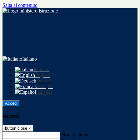
Salta al contenuto
Italiano
Italiano
English
Deutsch
Français
Español
Accedi
Accedi
button close
×
Nome Utente