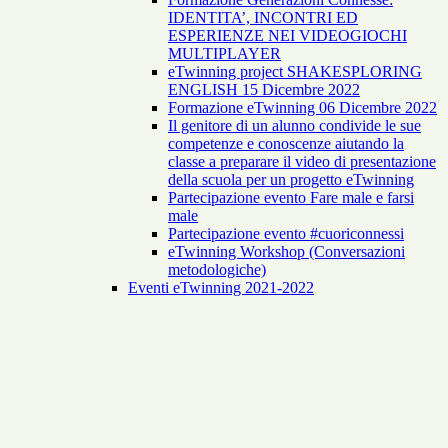
IDENTITA’, INCONTRI ED
ESPERIENZE NEI VIDEOGIOCHI
MULTIPLAYER
eTwinning project SHAKESPLORING
ENGLISH 15 Dicembre 2022
Formazione eTwinning 06 Dicembre 2022
Il genitore di un alunno condivide le sue
competenze e conoscenze aiutando la
classe a preparare il video di presentazione
della scuola per un progetto eTwinning
Partecipazione evento Fare male e farsi
male
Partecipazione evento #cuoriconnessi
eTwinning Workshop (Conversazioni
metodologiche)
Eventi eTwinning 2021-2022