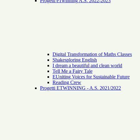
Progetti eTwinning A.S. 2022-2023
Digital Transformation of Maths Classes
Shakesploring English
I dream a beautiful and clean world
Tell Me a Fairy Tale
EUniting Voices for Sustainable Future
Reading Crew
Progetti ETWINNING - A.S. 2021/2022