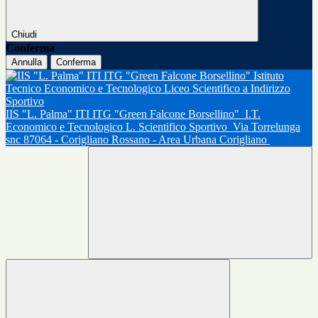
Chiudi
Conferma
Annulla
Conferma
IIS "L. Palma" ITI ITG "Green Falcone Borsellino"
I.T.
Economico e Tecnologico L. Scientifico Sportivo
Via Torrelunga
snc 87064 - Corigliano Rossano - Area Urbana Corigliano