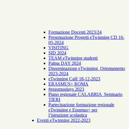
Formazione Docenti 2023/24
Presentazione Progetti eTwinning CD 16-
05-2024
VISITING
SID 2024
TEAM eTwinning studenti
Palma DAY 2024
Disseminazione eTwinning_Orientamento
2023-2024
eTwinning Cafè 18-12-2023
ERASMUS+ ROMA
#erasmusdays 2023
Piano regionale CALABRIA Seminario
TIERI
Partecipazione formazione regionale
eTwinning e Erasmus+ per
l’istruzione scolastica
Eventi eTwinning 2022-2023