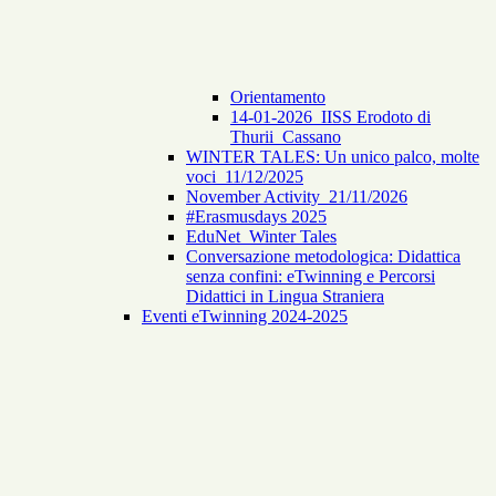
Orientamento
14-01-2026_IISS Erodoto di
Thurii_Cassano
WINTER TALES: Un unico palco, molte
voci_11/12/2025
November Activity_21/11/2026
#Erasmusdays 2025
EduNet_Winter Tales
Conversazione metodologica: Didattica
senza confini: eTwinning e Percorsi
Didattici in Lingua Straniera
Eventi eTwinning 2024-2025