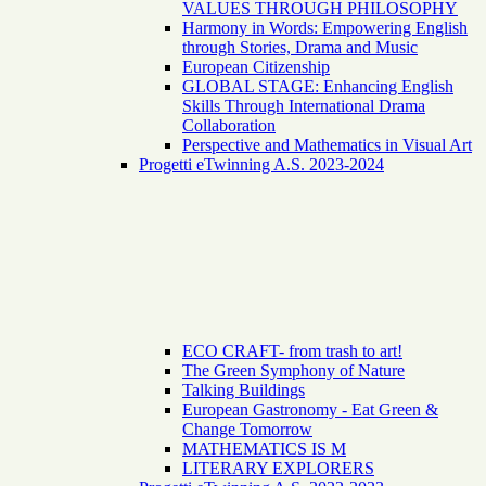
VALUES THROUGH PHILOSOPHY
Harmony in Words: Empowering English
through Stories, Drama and Music
European Citizenship
GLOBAL STAGE: Enhancing English
Skills Through International Drama
Collaboration
Perspective and Mathematics in Visual Art
Progetti eTwinning A.S. 2023-2024
ECO CRAFT- from trash to art!
The Green Symphony of Nature
Talking Buildings
European Gastronomy - Eat Green &
Change Tomorrow
MATHEMATICS IS M
LITERARY EXPLORERS