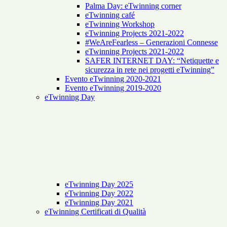
Palma Day: eTwinning corner
eTwinning café
eTwinning Workshop
eTwinning Projects 2021-2022
#WeAreFearless – Generazioni Connesse
eTwinning Projects 2021-2022
SAFER INTERNET DAY: “Netiquette e
sicurezza in rete nei progetti eTwinning”
Evento eTwinning 2020-2021
Evento eTwinning 2019-2020
eTwinning Day
eTwinning Day 2025
eTwinning Day 2022
eTwinning Day 2021
eTwinning Certificati di Qualità