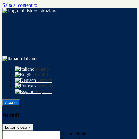
Salta al contenuto
Italiano
Italiano
English
Deutsch
Français
Español
Accedi
Accedi
button close
×
Nome Utente