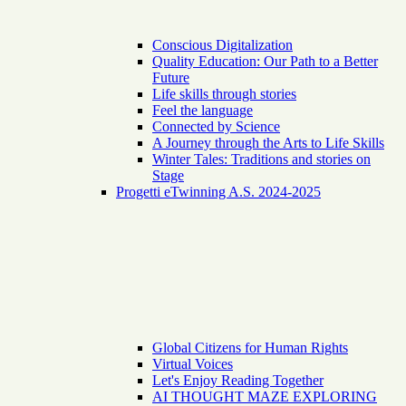
Conscious Digitalization
Quality Education: Our Path to a Better
Future
Life skills through stories
Feel the language
Connected by Science
A Journey through the Arts to Life Skills
Winter Tales: Traditions and stories on
Stage
Progetti eTwinning A.S. 2024-2025
Global Citizens for Human Rights
Virtual Voices
Let's Enjoy Reading Together
AI THOUGHT MAZE EXPLORING