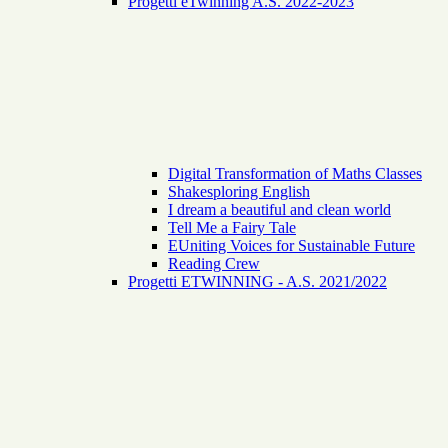
Progetti eTwinning A.S. 2022-2023
Digital Transformation of Maths Classes
Shakesploring English
I dream a beautiful and clean world
Tell Me a Fairy Tale
EUniting Voices for Sustainable Future
Reading Crew
Progetti ETWINNING - A.S. 2021/2022