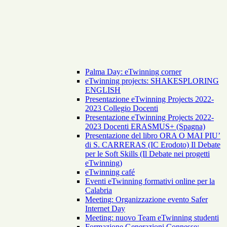
Palma Day: eTwinning corner
eTwinning projects: SHAKESPLORING
ENGLISH
Presentazione eTwinning Projects 2022-
2023 Collegio Docenti
Presentazione eTwinning Projects 2022-
2023 Docenti ERASMUS+ (Spagna)
Presentazione del libro ORA O MAI PIU’
di S. CARRERAS (IC Erodoto) Il Debate
per le Soft Skills (Il Debate nei progetti
eTwinning)
eTwinning café
Eventi eTwinning formativi online per la
Calabria
Meeting: Organizzazione evento Safer
Internet Day
Meeting: nuovo Team eTwinning studenti
Formazione Generazioni Connesse: