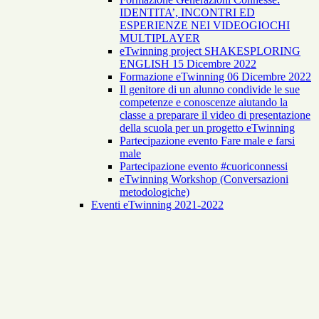
IDENTITA’, INCONTRI ED
ESPERIENZE NEI VIDEOGIOCHI
MULTIPLAYER
eTwinning project SHAKESPLORING
ENGLISH 15 Dicembre 2022
Formazione eTwinning 06 Dicembre 2022
Il genitore di un alunno condivide le sue
competenze e conoscenze aiutando la
classe a preparare il video di presentazione
della scuola per un progetto eTwinning
Partecipazione evento Fare male e farsi
male
Partecipazione evento #cuoriconnessi
eTwinning Workshop (Conversazioni
metodologiche)
Eventi eTwinning 2021-2022