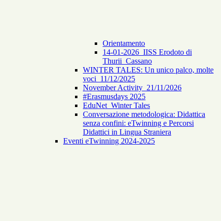
Orientamento
14-01-2026_IISS Erodoto di
Thurii_Cassano
WINTER TALES: Un unico palco, molte
voci_11/12/2025
November Activity_21/11/2026
#Erasmusdays 2025
EduNet_Winter Tales
Conversazione metodologica: Didattica
senza confini: eTwinning e Percorsi
Didattici in Lingua Straniera
Eventi eTwinning 2024-2025