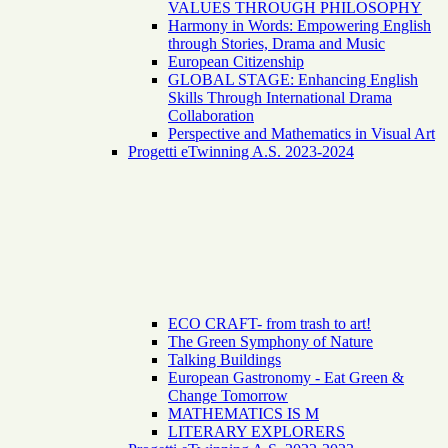
VALUES THROUGH PHILOSOPHY
Harmony in Words: Empowering English
through Stories, Drama and Music
European Citizenship
GLOBAL STAGE: Enhancing English
Skills Through International Drama
Collaboration
Perspective and Mathematics in Visual Art
Progetti eTwinning A.S. 2023-2024
ECO CRAFT- from trash to art!
The Green Symphony of Nature
Talking Buildings
European Gastronomy - Eat Green &
Change Tomorrow
MATHEMATICS IS M
LITERARY EXPLORERS