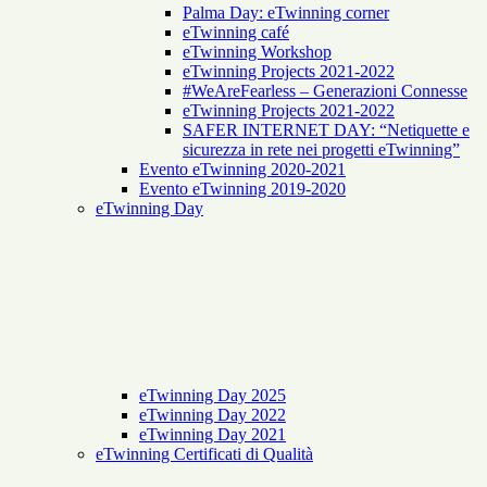
Palma Day: eTwinning corner
eTwinning café
eTwinning Workshop
eTwinning Projects 2021-2022
#WeAreFearless – Generazioni Connesse
eTwinning Projects 2021-2022
SAFER INTERNET DAY: “Netiquette e
sicurezza in rete nei progetti eTwinning”
Evento eTwinning 2020-2021
Evento eTwinning 2019-2020
eTwinning Day
eTwinning Day 2025
eTwinning Day 2022
eTwinning Day 2021
eTwinning Certificati di Qualità