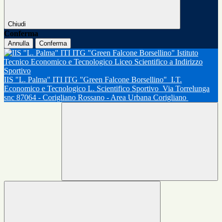
Chiudi
Conferma
Annulla
Conferma
IIS "L. Palma" ITI ITG "Green Falcone Borsellino"
I.T.
Economico e Tecnologico L. Scientifico Sportivo
Via Torrelunga
snc 87064 - Corigliano Rossano - Area Urbana Corigliano