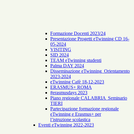
Formazione Docenti 2023/24
Presentazione Progetti eTwinning CD 16-
05-2024
VISITING
SID 2024
TEAM eTwinning studenti
Palma DAY 2024
Disseminazione eTwinning_Orientamento
2023-2024
eTwinning Cafè 18-12-2023
ERASMUS+ ROMA
#erasmusdays 2023
Piano regionale CALABRIA Seminario
TIERI
Partecipazione formazione regionale
eTwinning e Erasmus+ per
l’istruzione scolastica
Eventi eTwinning 2022-2023