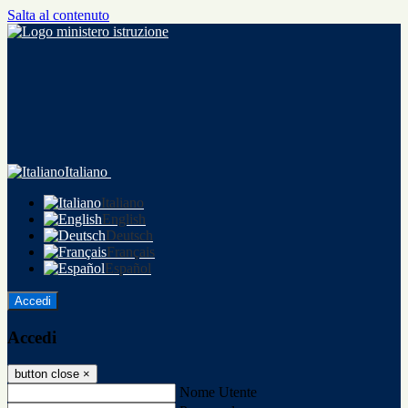
Salta al contenuto
Italiano
Italiano
English
Deutsch
Français
Español
Accedi
Accedi
button close
×
Nome Utente