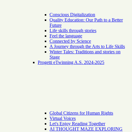
Conscious Digitalization
Quality Education: Our Path to a Better
Future
Life skills through stories
Feel the language
Connected by Science
A Journey through the Arts to Life Skills
Winter Tales: Traditions and stories on
Stage
Progetti eTwinning A.S. 2024-2025
Global Citizens for Human Rights
Virtual Voices
Let's Enjoy Reading Together
AI THOUGHT MAZE EXPLORING