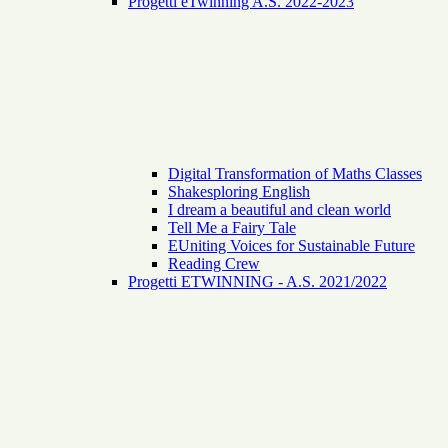
Progetti eTwinning A.S. 2022-2023
Digital Transformation of Maths Classes
Shakesploring English
I dream a beautiful and clean world
Tell Me a Fairy Tale
EUniting Voices for Sustainable Future
Reading Crew
Progetti ETWINNING - A.S. 2021/2022