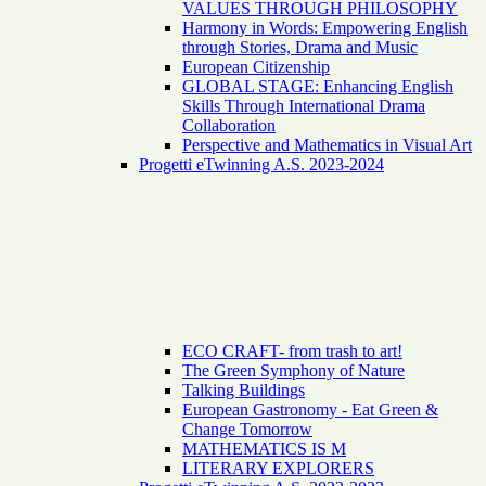
VALUES THROUGH PHILOSOPHY
Harmony in Words: Empowering English
through Stories, Drama and Music
European Citizenship
GLOBAL STAGE: Enhancing English
Skills Through International Drama
Collaboration
Perspective and Mathematics in Visual Art
Progetti eTwinning A.S. 2023-2024
ECO CRAFT- from trash to art!
The Green Symphony of Nature
Talking Buildings
European Gastronomy - Eat Green &
Change Tomorrow
MATHEMATICS IS M
LITERARY EXPLORERS