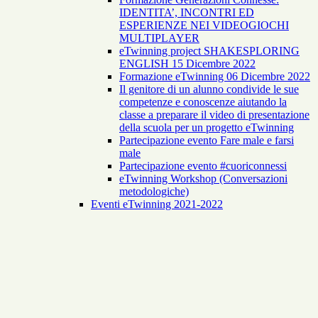
IDENTITA’, INCONTRI ED
ESPERIENZE NEI VIDEOGIOCHI
MULTIPLAYER
eTwinning project SHAKESPLORING
ENGLISH 15 Dicembre 2022
Formazione eTwinning 06 Dicembre 2022
Il genitore di un alunno condivide le sue
competenze e conoscenze aiutando la
classe a preparare il video di presentazione
della scuola per un progetto eTwinning
Partecipazione evento Fare male e farsi
male
Partecipazione evento #cuoriconnessi
eTwinning Workshop (Conversazioni
metodologiche)
Eventi eTwinning 2021-2022