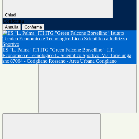
Chiudi
Conferma
Annulla
Conferma
IIS "L. Palma" ITI ITG "Green Falcone Borsellino"
I.T.
Economico e Tecnologico L. Scientifico Sportivo
Via Torrelunga
snc 87064 - Corigliano Rossano - Area Urbana Corigliano