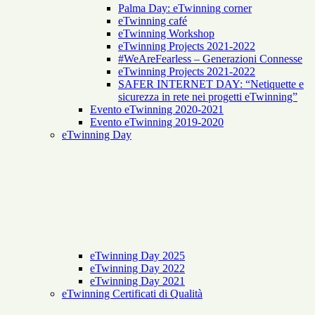
Palma Day: eTwinning corner
eTwinning café
eTwinning Workshop
eTwinning Projects 2021-2022
#WeAreFearless – Generazioni Connesse
eTwinning Projects 2021-2022
SAFER INTERNET DAY: “Netiquette e
sicurezza in rete nei progetti eTwinning”
Evento eTwinning 2020-2021
Evento eTwinning 2019-2020
eTwinning Day
eTwinning Day 2025
eTwinning Day 2022
eTwinning Day 2021
eTwinning Certificati di Qualità