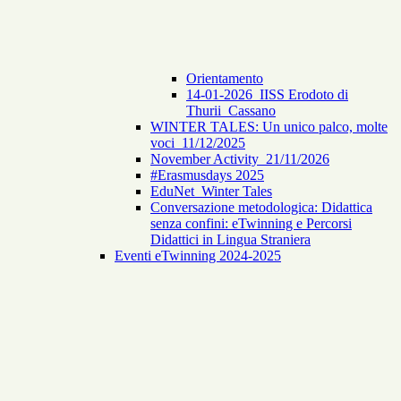
Orientamento
14-01-2026_IISS Erodoto di
Thurii_Cassano
WINTER TALES: Un unico palco, molte
voci_11/12/2025
November Activity_21/11/2026
#Erasmusdays 2025
EduNet_Winter Tales
Conversazione metodologica: Didattica
senza confini: eTwinning e Percorsi
Didattici in Lingua Straniera
Eventi eTwinning 2024-2025