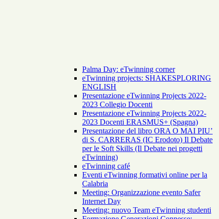
Palma Day: eTwinning corner
eTwinning projects: SHAKESPLORING
ENGLISH
Presentazione eTwinning Projects 2022-
2023 Collegio Docenti
Presentazione eTwinning Projects 2022-
2023 Docenti ERASMUS+ (Spagna)
Presentazione del libro ORA O MAI PIU’
di S. CARRERAS (IC Erodoto) Il Debate
per le Soft Skills (Il Debate nei progetti
eTwinning)
eTwinning café
Eventi eTwinning formativi online per la
Calabria
Meeting: Organizzazione evento Safer
Internet Day
Meeting: nuovo Team eTwinning studenti
Formazione Generazioni Connesse: