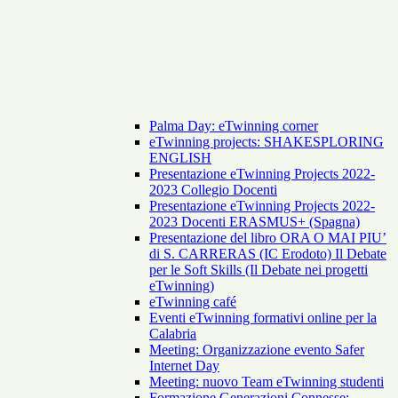
Palma Day: eTwinning corner
eTwinning projects: SHAKESPLORING
ENGLISH
Presentazione eTwinning Projects 2022-
2023 Collegio Docenti
Presentazione eTwinning Projects 2022-
2023 Docenti ERASMUS+ (Spagna)
Presentazione del libro ORA O MAI PIU’
di S. CARRERAS (IC Erodoto) Il Debate
per le Soft Skills (Il Debate nei progetti
eTwinning)
eTwinning café
Eventi eTwinning formativi online per la
Calabria
Meeting: Organizzazione evento Safer
Internet Day
Meeting: nuovo Team eTwinning studenti
Formazione Generazioni Connesse: