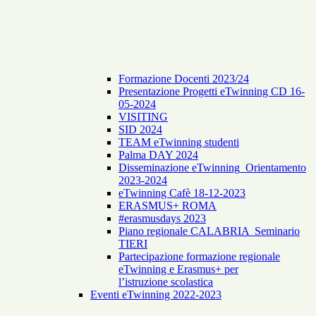
Formazione Docenti 2023/24
Presentazione Progetti eTwinning CD 16-
05-2024
VISITING
SID 2024
TEAM eTwinning studenti
Palma DAY 2024
Disseminazione eTwinning_Orientamento
2023-2024
eTwinning Cafè 18-12-2023
ERASMUS+ ROMA
#erasmusdays 2023
Piano regionale CALABRIA Seminario
TIERI
Partecipazione formazione regionale
eTwinning e Erasmus+ per
l’istruzione scolastica
Eventi eTwinning 2022-2023