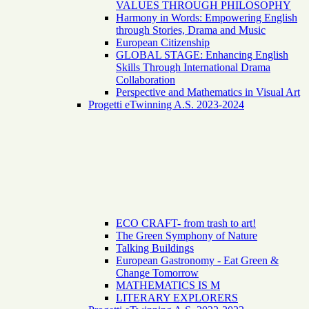
VALUES THROUGH PHILOSOPHY
Harmony in Words: Empowering English
through Stories, Drama and Music
European Citizenship
GLOBAL STAGE: Enhancing English
Skills Through International Drama
Collaboration
Perspective and Mathematics in Visual Art
Progetti eTwinning A.S. 2023-2024
ECO CRAFT- from trash to art!
The Green Symphony of Nature
Talking Buildings
European Gastronomy - Eat Green &
Change Tomorrow
MATHEMATICS IS M
LITERARY EXPLORERS