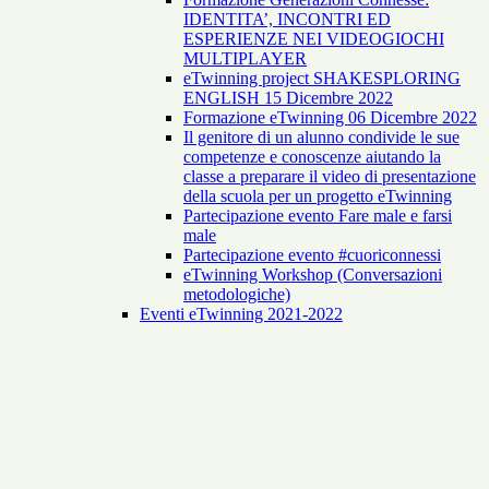
IDENTITA’, INCONTRI ED
ESPERIENZE NEI VIDEOGIOCHI
MULTIPLAYER
eTwinning project SHAKESPLORING
ENGLISH 15 Dicembre 2022
Formazione eTwinning 06 Dicembre 2022
Il genitore di un alunno condivide le sue
competenze e conoscenze aiutando la
classe a preparare il video di presentazione
della scuola per un progetto eTwinning
Partecipazione evento Fare male e farsi
male
Partecipazione evento #cuoriconnessi
eTwinning Workshop (Conversazioni
metodologiche)
Eventi eTwinning 2021-2022