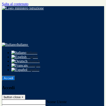
Salta al contenuto
Italiano
Italiano
English
Deutsch
Français
Español
Accedi
Accedi
button close
×
Nome Utente