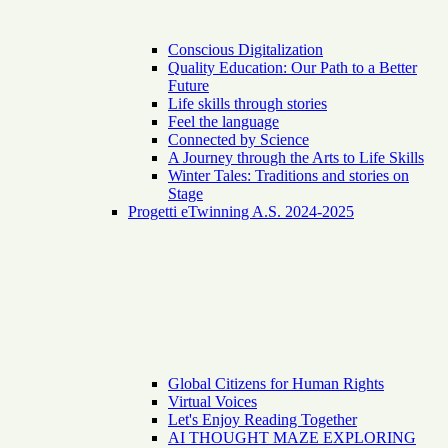
Conscious Digitalization
Quality Education: Our Path to a Better
Future
Life skills through stories
Feel the language
Connected by Science
A Journey through the Arts to Life Skills
Winter Tales: Traditions and stories on
Stage
Progetti eTwinning A.S. 2024-2025
Global Citizens for Human Rights
Virtual Voices
Let's Enjoy Reading Together
AI THOUGHT MAZE EXPLORING