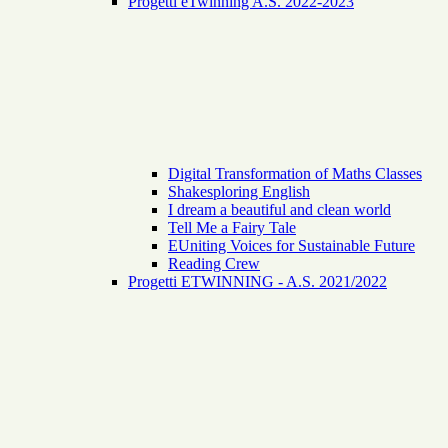
Progetti eTwinning A.S. 2022-2023
Digital Transformation of Maths Classes
Shakesploring English
I dream a beautiful and clean world
Tell Me a Fairy Tale
EUniting Voices for Sustainable Future
Reading Crew
Progetti ETWINNING - A.S. 2021/2022