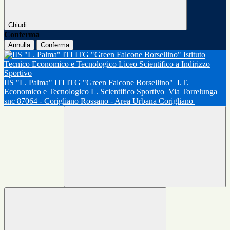
Chiudi
Conferma
Annulla
Conferma
IIS "L. Palma" ITI ITG "Green Falcone Borsellino"
I.T.
Economico e Tecnologico L. Scientifico Sportivo
Via Torrelunga
snc 87064 - Corigliano Rossano - Area Urbana Corigliano