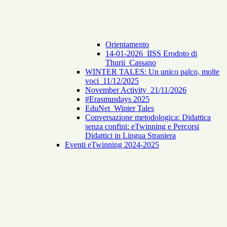
Orientamento
14-01-2026_IISS Erodoto di
Thurii_Cassano
WINTER TALES: Un unico palco, molte
voci_11/12/2025
November Activity_21/11/2026
#Erasmusdays 2025
EduNet_Winter Tales
Conversazione metodologica: Didattica
senza confini: eTwinning e Percorsi
Didattici in Lingua Straniera
Eventi eTwinning 2024-2025