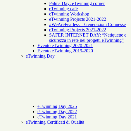
Palma Day: eTwinning corner
eTwinning café
eTwinning Workshop
eTwinning Projects 2021-2022
#WeAreFearless – Generazioni Connesse
eTwinning Projects 2021-2022
SAFER INTERNET DAY: “Netiquette e
sicurezza in rete nei progetti eTwinning”
Evento eTwinning 2020-2021
Evento eTwinning 2019-2020
eTwinning Day
eTwinning Day 2025
eTwinning Day 2022
eTwinning Day 2021
eTwinning Certificati di Qualità