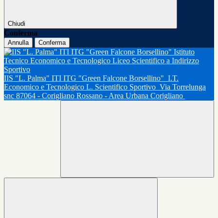
Chiudi
Conferma
Annulla
Conferma
IIS "L. Palma" ITI ITG "Green Falcone Borsellino"
I.T.
Economico e Tecnologico L. Scientifico Sportivo
Via Torrelunga
snc 87064 - Corigliano Rossano - Area Urbana Corigliano