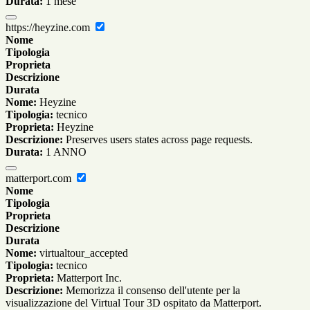
Durata:
1 mese
https://heyzine.com
Nome
Tipologia
Proprieta
Descrizione
Durata
Nome:
Heyzine
Tipologia:
tecnico
Proprieta:
Heyzine
Descrizione:
Preserves users states across page requests.
Durata:
1 ANNO
matterport.com
Nome
Tipologia
Proprieta
Descrizione
Durata
Nome:
virtualtour_accepted
Tipologia:
tecnico
Proprieta:
Matterport Inc.
Descrizione:
Memorizza il consenso dell'utente per la
visualizzazione del Virtual Tour 3D ospitato da Matterport.