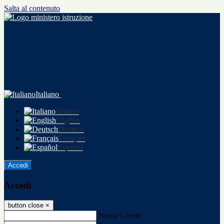
Salta al contenuto
Italiano
Italiano
English
Deutsch
Français
Español
Accedi
Accedi
button close
×
Nome Utente