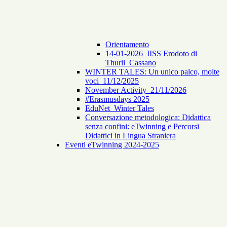
Orientamento
14-01-2026_IISS Erodoto di
Thurii_Cassano
WINTER TALES: Un unico palco, molte
voci_11/12/2025
November Activity_21/11/2026
#Erasmusdays 2025
EduNet_Winter Tales
Conversazione metodologica: Didattica
senza confini: eTwinning e Percorsi
Didattici in Lingua Straniera
Eventi eTwinning 2024-2025