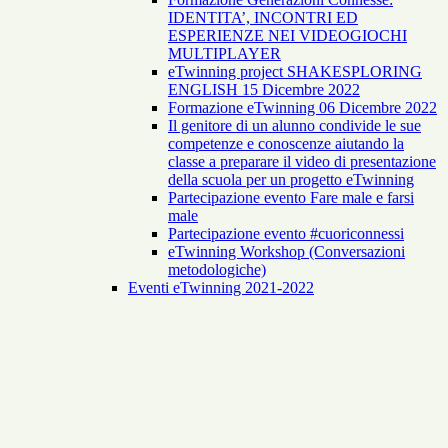
IDENTITA’, INCONTRI ED
ESPERIENZE NEI VIDEOGIOCHI
MULTIPLAYER
eTwinning project SHAKESPLORING
ENGLISH 15 Dicembre 2022
Formazione eTwinning 06 Dicembre 2022
Il genitore di un alunno condivide le sue
competenze e conoscenze aiutando la
classe a preparare il video di presentazione
della scuola per un progetto eTwinning
Partecipazione evento Fare male e farsi
male
Partecipazione evento #cuoriconnessi
eTwinning Workshop (Conversazioni
metodologiche)
Eventi eTwinning 2021-2022