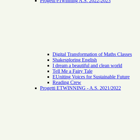
Progetti eTwinning A.S. 2022-2023
Digital Transformation of Maths Classes
Shakesploring English
I dream a beautiful and clean world
Tell Me a Fairy Tale
EUniting Voices for Sustainable Future
Reading Crew
Progetti ETWINNING - A.S. 2021/2022