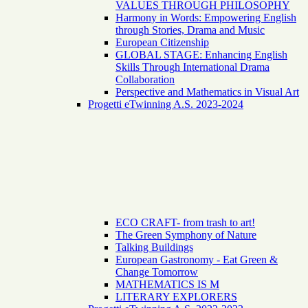
VALUES THROUGH PHILOSOPHY
Harmony in Words: Empowering English
through Stories, Drama and Music
European Citizenship
GLOBAL STAGE: Enhancing English
Skills Through International Drama
Collaboration
Perspective and Mathematics in Visual Art
Progetti eTwinning A.S. 2023-2024
ECO CRAFT- from trash to art!
The Green Symphony of Nature
Talking Buildings
European Gastronomy - Eat Green &
Change Tomorrow
MATHEMATICS IS M
LITERARY EXPLORERS