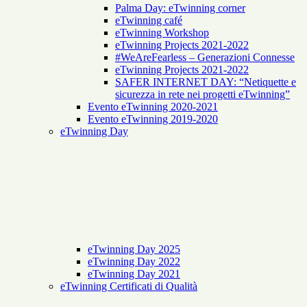
Palma Day: eTwinning corner
eTwinning café
eTwinning Workshop
eTwinning Projects 2021-2022
#WeAreFearless – Generazioni Connesse
eTwinning Projects 2021-2022
SAFER INTERNET DAY: “Netiquette e
sicurezza in rete nei progetti eTwinning”
Evento eTwinning 2020-2021
Evento eTwinning 2019-2020
eTwinning Day
eTwinning Day 2025
eTwinning Day 2022
eTwinning Day 2021
eTwinning Certificati di Qualità