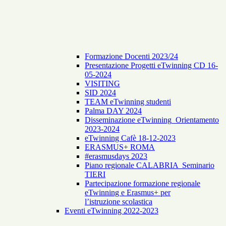
Formazione Docenti 2023/24
Presentazione Progetti eTwinning CD 16-
05-2024
VISITING
SID 2024
TEAM eTwinning studenti
Palma DAY 2024
Disseminazione eTwinning_Orientamento
2023-2024
eTwinning Cafè 18-12-2023
ERASMUS+ ROMA
#erasmusdays 2023
Piano regionale CALABRIA Seminario
TIERI
Partecipazione formazione regionale
eTwinning e Erasmus+ per
l’istruzione scolastica
Eventi eTwinning 2022-2023