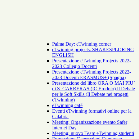
Palma Day: eTwinning corner
eTwinning projects: SHAKESPLORING
ENGLISH
Presentazione eTwinning Projects 2022-
2023 Collegio Docenti
Presentazione eTwinning Projects 2022-
2023 Docenti ERASMUS+ (Spagna)
Presentazione del libro ORA O MAI PIU’
di S. CARRERAS (IC Erodoto) Il Debate
per le Soft Skills (Il Debate nei progetti
eTwinning)
eTwinning café
Eventi eTwinning formativi online per la
Calabria
Meeting: Organizzazione evento Safer
Internet Day
Meeting: nuovo Team eTwinning studenti
Formazione Generazioni Connesse: