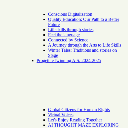
Conscious Digitalization
Quality Education: Our Path to a Better
Future
Life skills through stories
Feel the language
Connected by Science
A Journey through the Arts to Life Skills
Winter Tales: Traditions and stories on
Stage
Progetti eTwinning A.S. 2024-2025
Global Citizens for Human Rights
Virtual Voices
Let's Enjoy Reading Together
AI THOUGHT MAZE EXPLORING