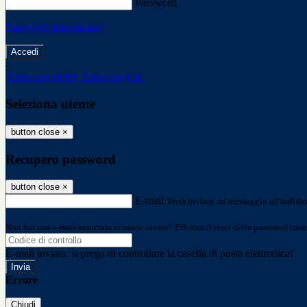
Password
Password dimenticata?
-
Entra con SPID
Entra con CIE
Seleziona utente
button close
×
Recupero password
button close
×
E-mail
Verrà inviato un messaggio all'indirizz
Non hai una e-mail associata al nome utente? Effettua il reset della password tram
E-mail inviata, si prega di controllare la casella di posta elettronica!
Errore
Chiudi