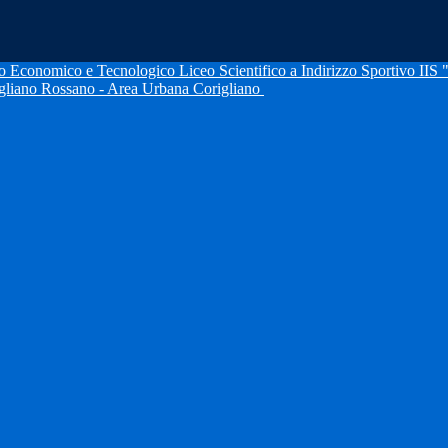
IIS 
igliano Rossano - Area Urbana Corigliano