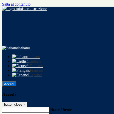
Salta al contenuto
Italiano
Italiano
English
Deutsch
Français
Español
Accedi
Accedi
button close
×
Nome Utente