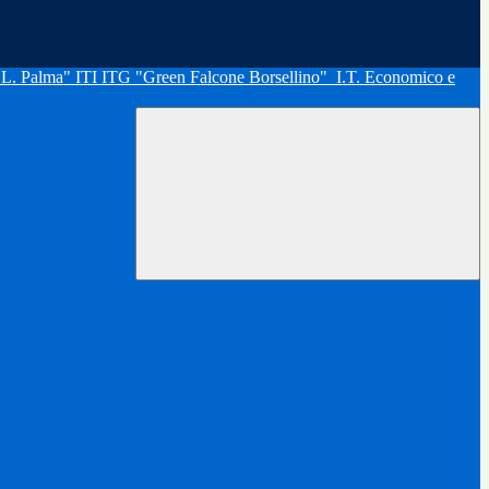
"L. Palma" ITI ITG "Green Falcone Borsellino"
I.T. Economico e