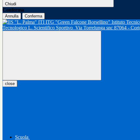
Chiudi
Conferma
Annulla
Conferma
Tecnologico L. Scientifico Sportivo
Via Torrelunga snc 87064 - Cor
close
Scuola