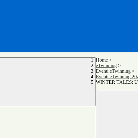
Home
>
eTwinning
>
Eventi eTwinning
>
Eventi eTwinning 20
WINTER TALES: Un u