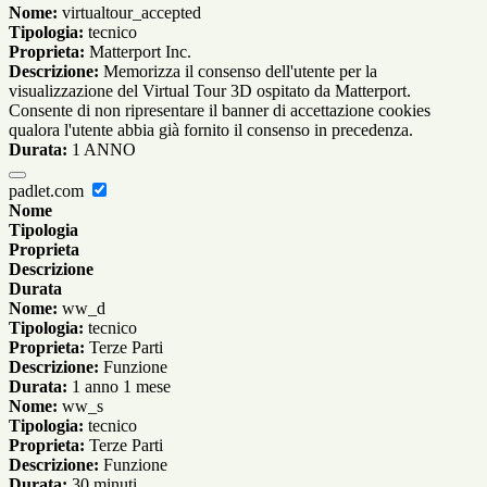
Nome:
virtualtour_accepted
Tipologia:
tecnico
Proprieta:
Matterport Inc.
Descrizione:
Memorizza il consenso dell'utente per la
visualizzazione del Virtual Tour 3D ospitato da Matterport.
Consente di non ripresentare il banner di accettazione cookies
qualora l'utente abbia già fornito il consenso in precedenza.
Durata:
1 ANNO
padlet.com
Nome
Tipologia
Proprieta
Descrizione
Durata
Nome:
ww_d
Tipologia:
tecnico
Proprieta:
Terze Parti
Descrizione:
Funzione
Durata:
1 anno 1 mese
Nome:
ww_s
Tipologia:
tecnico
Proprieta:
Terze Parti
Descrizione:
Funzione
Durata:
30 minuti