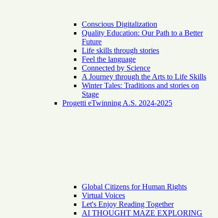
Conscious Digitalization
Quality Education: Our Path to a Better
Future
Life skills through stories
Feel the language
Connected by Science
A Journey through the Arts to Life Skills
Winter Tales: Traditions and stories on
Stage
Progetti eTwinning A.S. 2024-2025
Global Citizens for Human Rights
Virtual Voices
Let's Enjoy Reading Together
AI THOUGHT MAZE EXPLORING