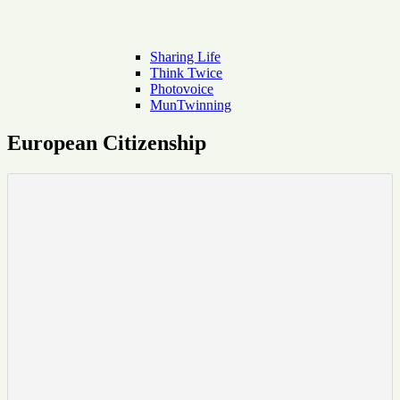
Sharing Life
Think Twice
Photovoice
MunTwinning
European Citizenship