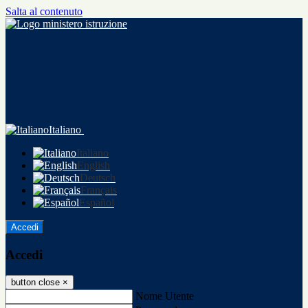
Salta al contenuto
Italiano
Italiano
English
Deutsch
Français
Español
Accedi
Accedi
button close
×
Nome Utente