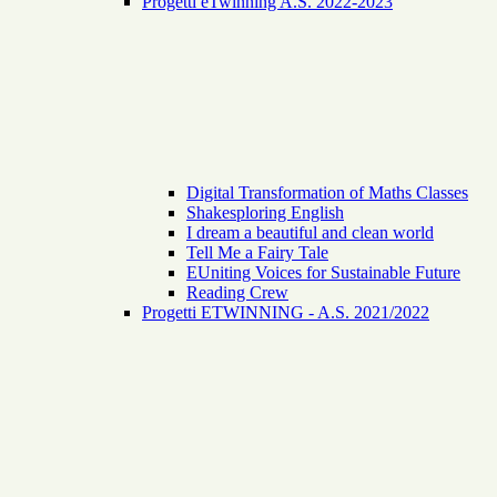
Progetti eTwinning A.S. 2022-2023
Digital Transformation of Maths Classes
Shakesploring English
I dream a beautiful and clean world
Tell Me a Fairy Tale
EUniting Voices for Sustainable Future
Reading Crew
Progetti ETWINNING - A.S. 2021/2022