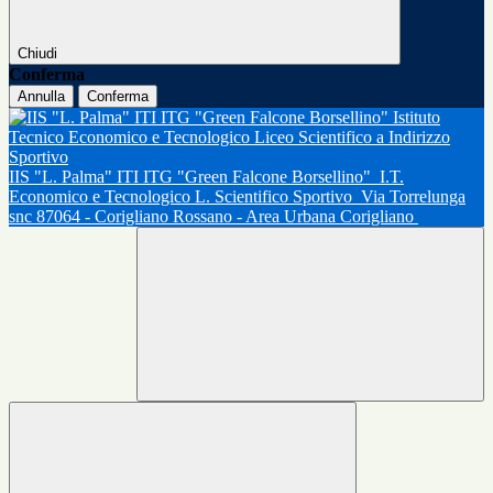
Chiudi
Conferma
Annulla
Conferma
IIS "L. Palma" ITI ITG "Green Falcone Borsellino"
I.T.
Economico e Tecnologico L. Scientifico Sportivo
Via Torrelunga
snc 87064 - Corigliano Rossano - Area Urbana Corigliano