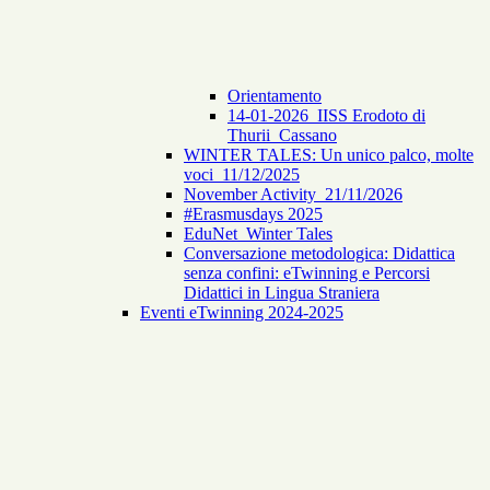
Orientamento
14-01-2026_IISS Erodoto di
Thurii_Cassano
WINTER TALES: Un unico palco, molte
voci_11/12/2025
November Activity_21/11/2026
#Erasmusdays 2025
EduNet_Winter Tales
Conversazione metodologica: Didattica
senza confini: eTwinning e Percorsi
Didattici in Lingua Straniera
Eventi eTwinning 2024-2025