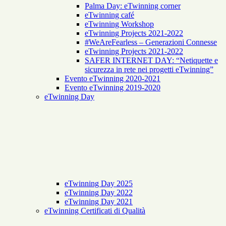
Palma Day: eTwinning corner
eTwinning café
eTwinning Workshop
eTwinning Projects 2021-2022
#WeAreFearless – Generazioni Connesse
eTwinning Projects 2021-2022
SAFER INTERNET DAY: “Netiquette e
sicurezza in rete nei progetti eTwinning”
Evento eTwinning 2020-2021
Evento eTwinning 2019-2020
eTwinning Day
eTwinning Day 2025
eTwinning Day 2022
eTwinning Day 2021
eTwinning Certificati di Qualità