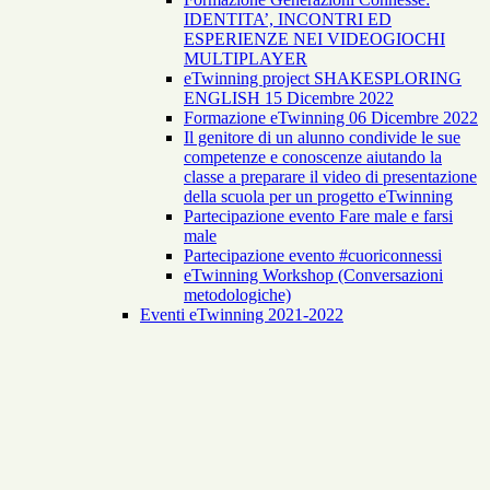
IDENTITA’, INCONTRI ED
ESPERIENZE NEI VIDEOGIOCHI
MULTIPLAYER
eTwinning project SHAKESPLORING
ENGLISH 15 Dicembre 2022
Formazione eTwinning 06 Dicembre 2022
Il genitore di un alunno condivide le sue
competenze e conoscenze aiutando la
classe a preparare il video di presentazione
della scuola per un progetto eTwinning
Partecipazione evento Fare male e farsi
male
Partecipazione evento #cuoriconnessi
eTwinning Workshop (Conversazioni
metodologiche)
Eventi eTwinning 2021-2022