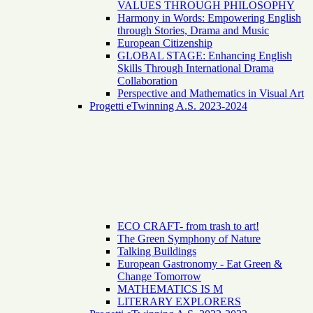
VALUES THROUGH PHILOSOPHY
Harmony in Words: Empowering English
through Stories, Drama and Music
European Citizenship
GLOBAL STAGE: Enhancing English
Skills Through International Drama
Collaboration
Perspective and Mathematics in Visual Art
Progetti eTwinning A.S. 2023-2024
ECO CRAFT- from trash to art!
The Green Symphony of Nature
Talking Buildings
European Gastronomy - Eat Green &
Change Tomorrow
MATHEMATICS IS M
LITERARY EXPLORERS