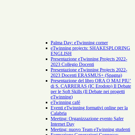
Palma Day: eTwinning corner
eTwinning projects: SHAKESPLORING
ENGLISH
Presentazione eTwinning Projects 2022-
2023 Collegio Docenti
Presentazione eTwinning Projects 2022-
2023 Docenti ERASMUS+ (Spagna)
Presentazione del libro ORA O MAI PIU’
di S. CARRERAS (IC Erodoto) Il Debate
per le Soft Skills (Il Debate nei progetti
eTwinning)
eTwinning café
Eventi eTwinning formativi online per la
Calabria
Meeting: Organizzazione evento Safer
Internet Day
Meeting: nuovo Team eTwinning studenti
Formazione Generazioni Connesse: