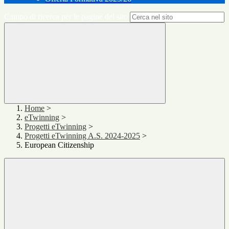
Campo di ricerca per le pagine del sito
Home
>
eTwinning
>
Progetti eTwinning
>
Progetti eTwinning A.S. 2024-2025
>
European Citizenship