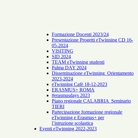
Formazione Docenti 2023/24
Presentazione Progetti eTwinning CD 16-
05-2024
VISITING
SID 2024
TEAM eTwinning studenti
Palma DAY 2024
Disseminazione eTwinning_Orientamento
2023-2024
eTwinning Cafè 18-12-2023
ERASMUS+ ROMA
#erasmusdays 2023
Piano regionale CALABRIA Seminario
TIERI
Partecipazione formazione regionale
eTwinning e Erasmus+ per
l’istruzione scolastica
Eventi eTwinning 2022-2023