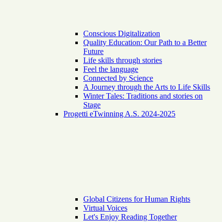
Conscious Digitalization
Quality Education: Our Path to a Better
Future
Life skills through stories
Feel the language
Connected by Science
A Journey through the Arts to Life Skills
Winter Tales: Traditions and stories on
Stage
Progetti eTwinning A.S. 2024-2025
Global Citizens for Human Rights
Virtual Voices
Let's Enjoy Reading Together