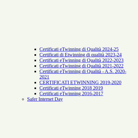
Certificati eTwinning di Qualità 2024-25
Certificati di Etwinning di qualità 2023-24
Certificati eTwinning di Qualità 2022-2023
Certificati eTwinning di Qualità 2021-2022
Certificati eTwinning di Qualità - A.S. 2020-
2021
CERTIFICATI ETWINNING 2019-2020
Certificati eTwinning 2018 2019
Certificati eTwinning 2016-2017
Safer Internet Day