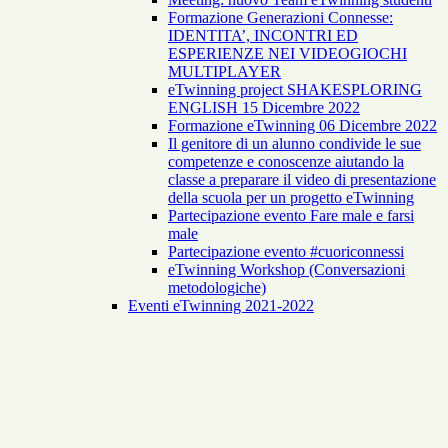
Formazione Generazioni Connesse:
IDENTITA’, INCONTRI ED
ESPERIENZE NEI VIDEOGIOCHI
MULTIPLAYER
eTwinning project SHAKESPLORING
ENGLISH 15 Dicembre 2022
Formazione eTwinning 06 Dicembre 2022
Il genitore di un alunno condivide le sue
competenze e conoscenze aiutando la
classe a preparare il video di presentazione
della scuola per un progetto eTwinning
Partecipazione evento Fare male e farsi
male
Partecipazione evento #cuoriconnessi
eTwinning Workshop (Conversazioni
metodologiche)
Eventi eTwinning 2021-2022