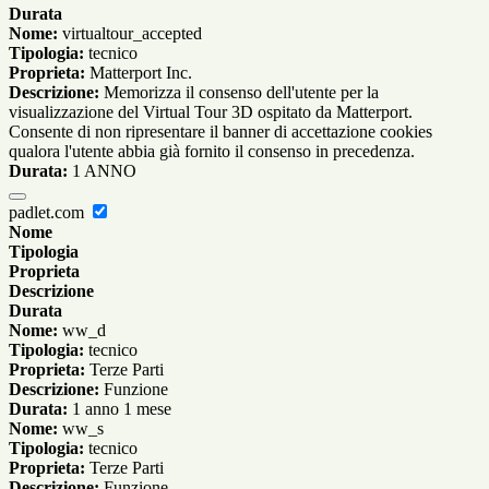
Durata
Nome:
virtualtour_accepted
Tipologia:
tecnico
Proprieta:
Matterport Inc.
Descrizione:
Memorizza il consenso dell'utente per la
visualizzazione del Virtual Tour 3D ospitato da Matterport.
Consente di non ripresentare il banner di accettazione cookies
qualora l'utente abbia già fornito il consenso in precedenza.
Durata:
1 ANNO
padlet.com
Nome
Tipologia
Proprieta
Descrizione
Durata
Nome:
ww_d
Tipologia:
tecnico
Proprieta:
Terze Parti
Descrizione:
Funzione
Durata:
1 anno 1 mese
Nome:
ww_s
Tipologia:
tecnico
Proprieta:
Terze Parti
Descrizione:
Funzione