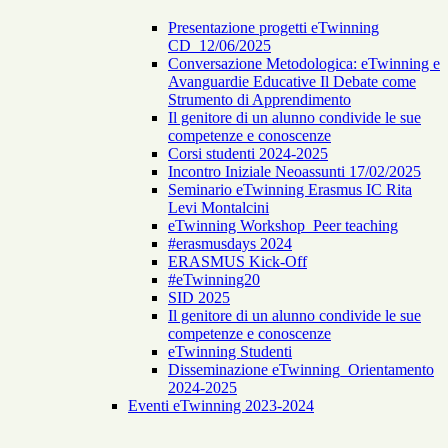
Presentazione progetti eTwinning
CD_12/06/2025
Conversazione Metodologica: eTwinning e
Avanguardie Educative Il Debate come
Strumento di Apprendimento
Il genitore di un alunno condivide le sue
competenze e conoscenze
Corsi studenti 2024-2025
Incontro Iniziale Neoassunti 17/02/2025
Seminario eTwinning Erasmus IC Rita
Levi Montalcini
eTwinning Workshop_Peer teaching
#erasmusdays 2024
ERASMUS Kick-Off
#eTwinning20
SID 2025
Il genitore di un alunno condivide le sue
competenze e conoscenze
eTwinning Studenti
Disseminazione eTwinning_Orientamento
2024-2025
Eventi eTwinning 2023-2024