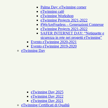
Palma Day: eTwinning corner
eTwinning café
eTwinning Workshop
eTwinning Projects 2021-2022
#WeAreFearless – Generazioni Connesse
eTwinning Projects 2021-2022
SAFER INTERNET DAY: “Netiquette e
sicurezza in rete nei progetti eTwinning”
Evento eTwinning 2020-2021
Evento eTwinning 2019-2020
eTwinning Day
eTwinning Day 2025
eTwinning Day 2022
eTwinning Day 2021
eTwinning Certificati di Qualità