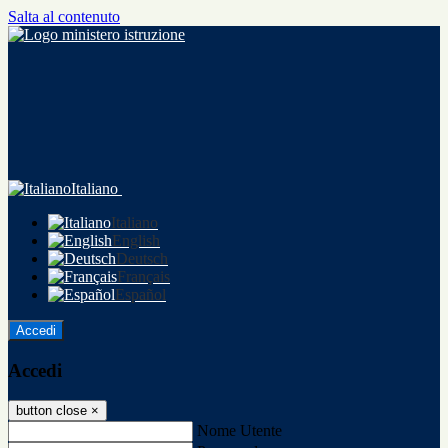
Salta al contenuto
Italiano
Italiano
English
Deutsch
Français
Español
Accedi
Accedi
button close
×
Nome Utente