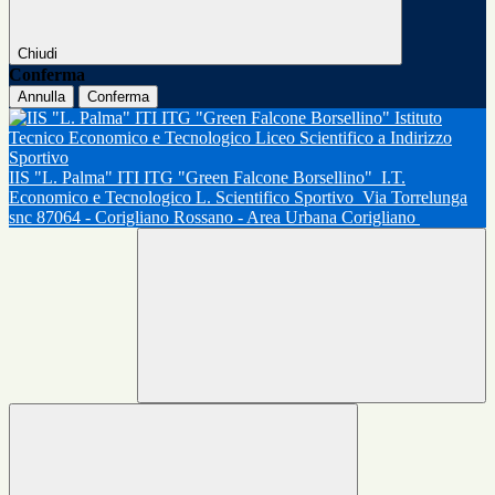
Chiudi
Conferma
Annulla
Conferma
IIS "L. Palma" ITI ITG "Green Falcone Borsellino"
I.T.
Economico e Tecnologico L. Scientifico Sportivo
Via Torrelunga
snc 87064 - Corigliano Rossano - Area Urbana Corigliano