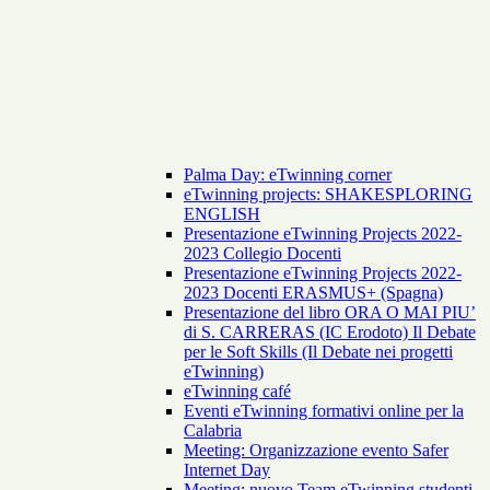
Palma Day: eTwinning corner
eTwinning projects: SHAKESPLORING
ENGLISH
Presentazione eTwinning Projects 2022-
2023 Collegio Docenti
Presentazione eTwinning Projects 2022-
2023 Docenti ERASMUS+ (Spagna)
Presentazione del libro ORA O MAI PIU’
di S. CARRERAS (IC Erodoto) Il Debate
per le Soft Skills (Il Debate nei progetti
eTwinning)
eTwinning café
Eventi eTwinning formativi online per la
Calabria
Meeting: Organizzazione evento Safer
Internet Day
Meeting: nuovo Team eTwinning studenti