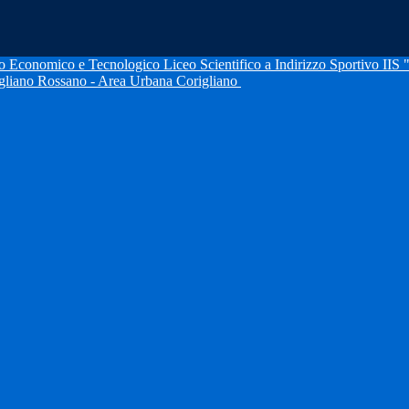
IIS 
igliano Rossano - Area Urbana Corigliano