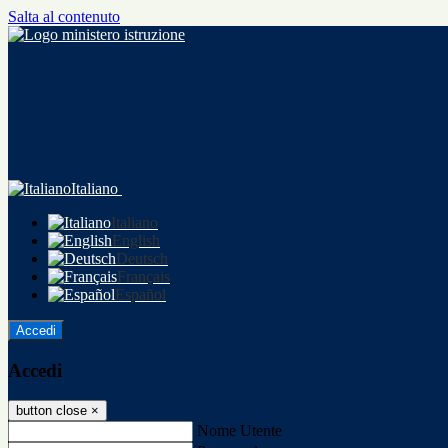
Salta al contenuto
Italiano
Italiano
English
Deutsch
Français
Español
Accedi
Accedi
button close
×
Nome Utente