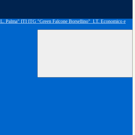
"L. Palma" ITI ITG "Green Falcone Borsellino"
I.T. Economico e