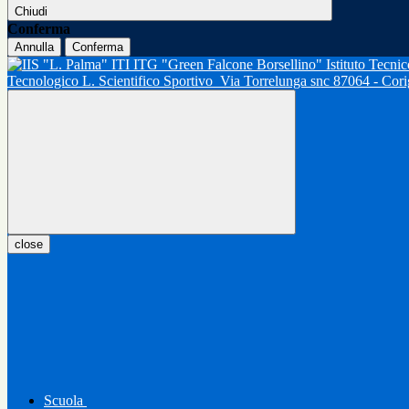
Chiudi
Conferma
Annulla
Conferma
Tecnologico L. Scientifico Sportivo
Via Torrelunga snc 87064 - Cor
close
Scuola