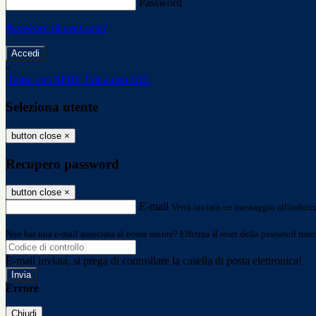
Password
Password dimenticata?
-
Entra con SPID
Entra con CIE
Seleziona utente
button close
×
Recupero password
button close
×
E-mail
Verrà inviato un messaggio all'indirizz
Non hai una e-mail associata al nome utente? Effettua il reset della password tram
E-mail inviata, si prega di controllare la casella di posta elettronica!
Errore
Chiudi