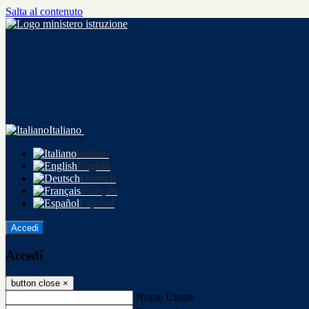
Salta al contenuto
Italiano
Italiano
English
Deutsch
Français
Español
Accedi
Accedi
button close
×
Nome Utente