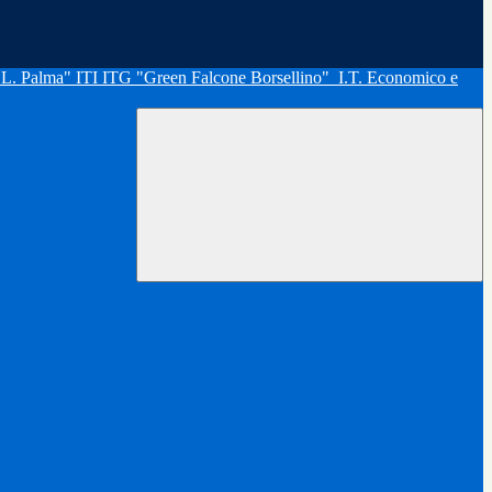
"L. Palma" ITI ITG "Green Falcone Borsellino"
I.T. Economico e