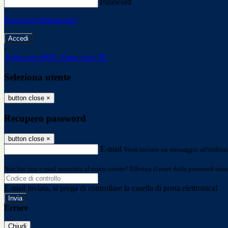
Password
Password dimenticata?
-
Entra con SPID
Entra con CIE
Seleziona utente
button close
×
Recupero password
button close
×
E-mail
Verrà inviato un messaggio all'indirizz
Non hai una e-mail associata al nome utente? Effettua il reset della password tram
E-mail inviata, si prega di controllare la casella di posta elettronica!
Errore
Chiudi