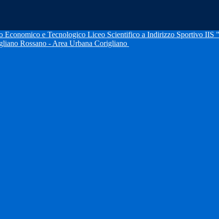
IIS 
igliano Rossano - Area Urbana Corigliano