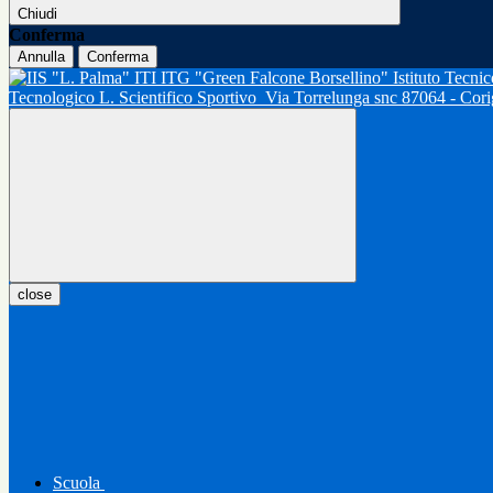
Chiudi
Conferma
Annulla
Conferma
Tecnologico L. Scientifico Sportivo
Via Torrelunga snc 87064 - Cor
close
Scuola